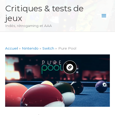
Aller
Critiques & tests de
au
Men
jeux
contenu
princ
Indés, rétrogaming et AAA
Accueil
Nintendo
Switch
Pure Pool