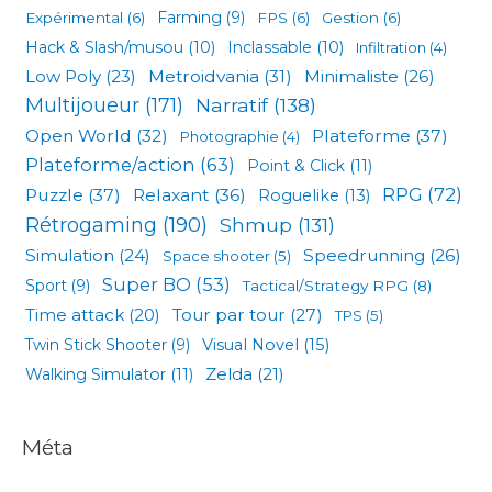
Expérimental
(6)
Farming
(9)
FPS
(6)
Gestion
(6)
Hack & Slash/musou
(10)
Inclassable
(10)
Infiltration
(4)
Low Poly
(23)
Metroidvania
(31)
Minimaliste
(26)
Multijoueur
(171)
Narratif
(138)
Open World
(32)
Plateforme
(37)
Photographie
(4)
Plateforme/action
(63)
Point & Click
(11)
RPG
(72)
Puzzle
(37)
Relaxant
(36)
Roguelike
(13)
Rétrogaming
(190)
Shmup
(131)
Simulation
(24)
Speedrunning
(26)
Space shooter
(5)
Super BO
(53)
Sport
(9)
Tactical/Strategy RPG
(8)
Tour par tour
(27)
Time attack
(20)
TPS
(5)
Visual Novel
(15)
Twin Stick Shooter
(9)
Zelda
(21)
Walking Simulator
(11)
Méta