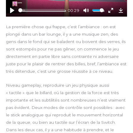
a
y
00:29
P
M
E
D
l
u
n
o
La première chose qui frappe, c’est l’ambiance : on est
a
t
t
w
plongé dans un bar lounge, il y a une musique zen, des
y
e
e
n
gens dans le fond qui se baladent ou boivent des verres, ils
r
l
sont estompés pour ne pas gêner, on commence le jeu
f
o
directement en partie libre sans contrainte ni adversaire
u
a
juste pour le plaisir de rentrer des billes, bref, l’ambiance est
l
d
l
très détendue, c’est une grosse réussite à ce niveau.
s
c
Niveau gameplay, reproduire un jeu physique aussi
r
« tactile » que le billard, où la gestion de la force est très
e
importante et les subtilités sont nombreuses n’est vraiment
e
pas évident. Deux modes de contrôle sont possibles : avec
n
le stick analogique qui reproduit le mouvement horizontal
de la queue, ou bien au tactile sur l’écran de la Switch.
Dans les deux cas, il y a une habitude à prendre, et le