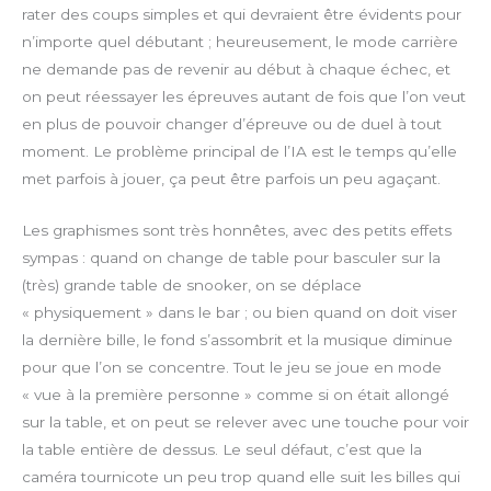
rater des coups simples et qui devraient être évidents pour
l
d
l
n’importe quel débutant ; heureusement, le mode carrière
s
ne demande pas de revenir au début à chaque échec, et
c
on peut réessayer les épreuves autant de fois que l’on veut
r
en plus de pouvoir changer d’épreuve ou de duel à tout
e
moment. Le problème principal de l’IA est le temps qu’elle
e
met parfois à jouer, ça peut être parfois un peu agaçant.
n
Les graphismes sont très honnêtes, avec des petits effets
sympas : quand on change de table pour basculer sur la
(très) grande table de snooker, on se déplace
« physiquement » dans le bar ; ou bien quand on doit viser
la dernière bille, le fond s’assombrit et la musique diminue
pour que l’on se concentre. Tout le jeu se joue en mode
« vue à la première personne » comme si on était allongé
sur la table, et on peut se relever avec une touche pour voir
la table entière de dessus. Le seul défaut, c’est que la
caméra tournicote un peu trop quand elle suit les billes qui