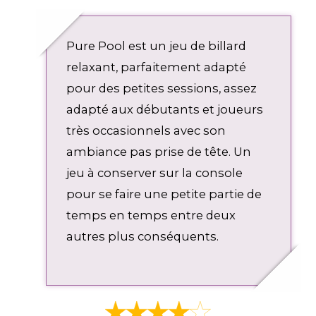
l
u
n
o
a
t
t
w
Pure Pool est un jeu de billard
y
e
e
n
r
l
relaxant, parfaitement adapté
f
o
pour des petites sessions, assez
u
a
adapté aux débutants et joueurs
l
d
l
très occasionnels avec son
s
ambiance pas prise de tête. Un
c
jeu à conserver sur la console
r
pour se faire une petite partie de
e
e
temps en temps entre deux
n
autres plus conséquents.