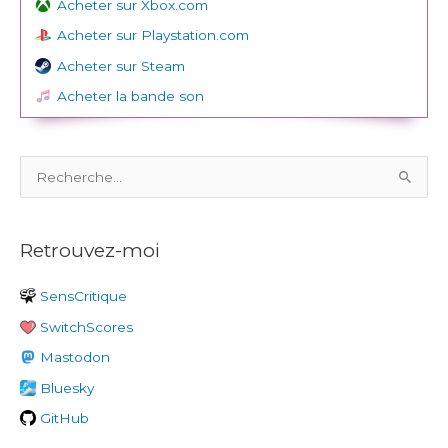
Acheter sur Xbox.com
Acheter sur Playstation.com
Acheter sur Steam
Acheter la bande son
R
e
c
Retrouvez-moi
h
e
SensCritique
r
SwitchScores
c
h
Mastodon
e
Bluesky
r
GitHub