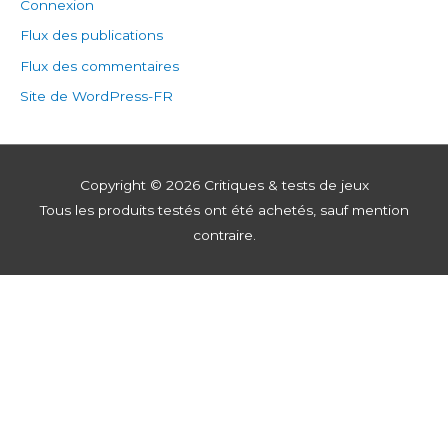
Connexion
Flux des publications
Flux des commentaires
Site de WordPress-FR
Copyright © 2026
Critiques & tests de jeux
Tous les produits testés ont été achetés, sauf mention
contraire.