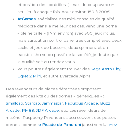
et position des contrôles…), mais du coup avec un
seul jeu à chaque fois, pour environ 150 à 200€.
AtGames
, spécialiste des mini-consoles de qualité
médiocre dans le meilleur des cas, vend une borne
« pleine taille » (1,7m environ) avec 300 jeux inclus,
mais surtout un control panel très complet avec deux
sticks et jeux de boutons, deux spinners, et un
trackball. Au vu du passif de la société, je doute que
la qualité soit au rendez-vous.
Vous pourrez également trouver des
Sega Astro City
,
Egret 2 Mini
, et autre Evercade Alpha.
Des revendeurs de pièces détachées proposent
également des kits ou des bornes « génériques » :
Smallcab
,
Starcab
,
Jammastar
,
Fabulous Arcade
,
Buzz
Arcade
,
PM88
,
JDF Arcade
, etc. Les revendeurs de
matériel Raspberry Pi vendent aussi souvent des petites
bornes, comme
le Picade de Pimoroni
(aussi vendu
chez