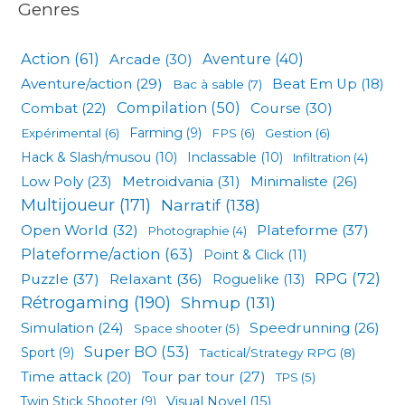
Genres
Action
(61)
Arcade
(30)
Aventure
(40)
Aventure/action
(29)
Beat Em Up
(18)
Bac à sable
(7)
Compilation
(50)
Combat
(22)
Course
(30)
Expérimental
(6)
Farming
(9)
FPS
(6)
Gestion
(6)
Hack & Slash/musou
(10)
Inclassable
(10)
Infiltration
(4)
Low Poly
(23)
Metroidvania
(31)
Minimaliste
(26)
Multijoueur
(171)
Narratif
(138)
Open World
(32)
Plateforme
(37)
Photographie
(4)
Plateforme/action
(63)
Point & Click
(11)
RPG
(72)
Puzzle
(37)
Relaxant
(36)
Roguelike
(13)
Rétrogaming
(190)
Shmup
(131)
Simulation
(24)
Speedrunning
(26)
Space shooter
(5)
Super BO
(53)
Sport
(9)
Tactical/Strategy RPG
(8)
Tour par tour
(27)
Time attack
(20)
TPS
(5)
Visual Novel
(15)
Twin Stick Shooter
(9)