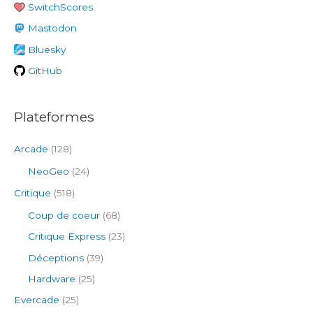
SwitchScores
c
h
Mastodon
e
Bluesky
r
GitHub
:
Plateformes
Arcade
(128)
NeoGeo
(24)
Critique
(518)
Coup de coeur
(68)
Critique Express
(23)
Déceptions
(39)
Hardware
(25)
Evercade
(25)