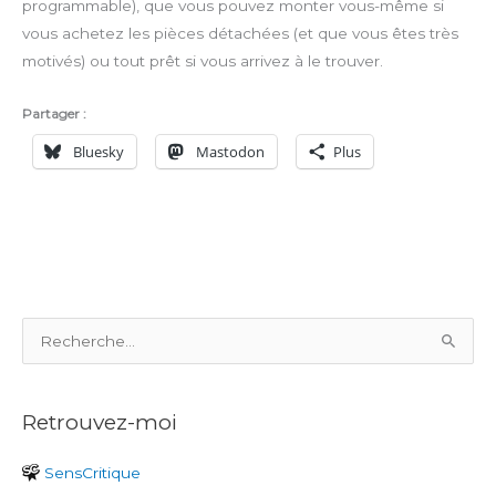
programmable), que vous pouvez monter vous-même si
vous achetez les pièces détachées (et que vous êtes très
motivés) ou tout prêt si vous arrivez à le trouver.
Partager :
Bluesky
Mastodon
Plus
R
e
c
Retrouvez-moi
h
e
SensCritique
r