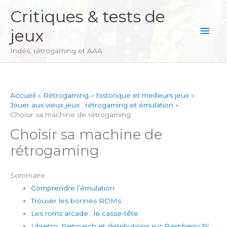
Aller
Critiques & tests de
au
Men
jeux
contenu
princ
Indés, rétrogaming et AAA
Accueil
Rétrogaming – historique et meilleurs jeux
Jouer aux vieux jeux : rétrogaming et émulation
Choisir sa machine de rétrogaming
Choisir sa machine de
rétrogaming
Sommaire
Comprendre l’émulation
Trouver les bonnes ROMs
Les roms arcade : le casse-tête
Libretro, Retroarch et distributions sur Raspberry Pi