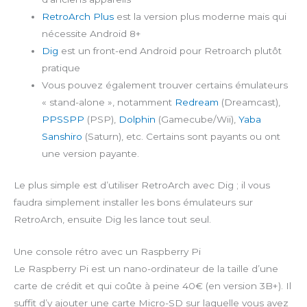
RetroArch Plus
est la version plus moderne mais qui
nécessite Android 8+
Dig
est un front-end Android pour Retroarch plutôt
pratique
Vous pouvez également trouver certains émulateurs
« stand-alone », notamment
Redream
(Dreamcast),
PPSSPP
(PSP),
Dolphin
(Gamecube/Wii),
Yaba
Sanshiro
(Saturn), etc. Certains sont payants ou ont
une version payante.
Le plus simple est d’utiliser RetroArch avec Dig ; il vous
faudra simplement installer les bons émulateurs sur
RetroArch, ensuite Dig les lance tout seul.
Une console rétro avec un Raspberry Pi
Le Raspberry Pi est un nano-ordinateur de la taille d’une
carte de crédit et qui coûte à peine 40€ (en version 3B+). Il
suffit d’y ajouter une carte Micro-SD sur laquelle vous avez