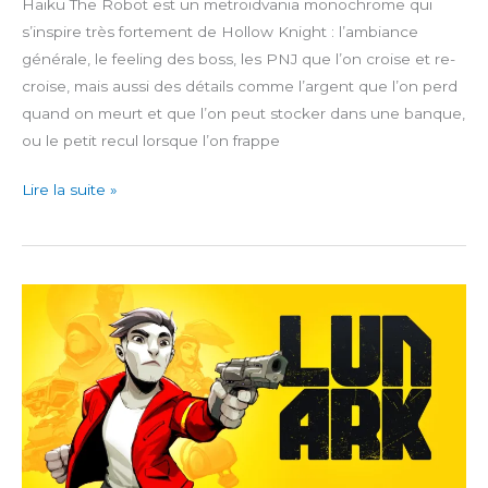
Haiku The Robot est un metroidvania monochrome qui
s’inspire très fortement de Hollow Knight : l’ambiance
générale, le feeling des boss, les PNJ que l’on croise et re-
croise, mais aussi des détails comme l’argent que l’on perd
quand on meurt et que l’on peut stocker dans une banque,
ou le petit recul lorsque l’on frappe
Haiku,
Lire la suite »
The
Robot