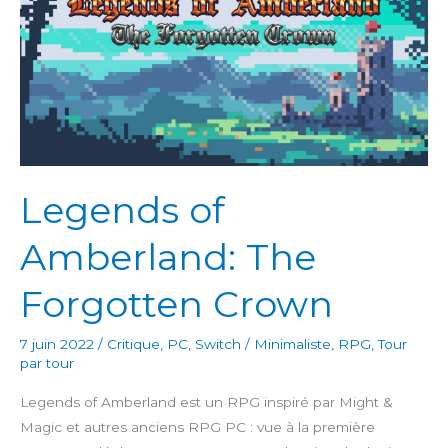
Legends of
Amberland: The
Forgotten Crown
7 juin 2022
/
Critique
,
PC
,
Switch
/
Minimaliste
,
RPG
,
Tour
par tour
Legends of Amberland est un RPG inspiré par Might &
Magic et autres anciens RPG PC : vue à la première