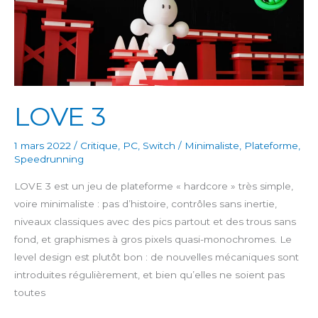
LOVE 3
1 mars 2022
/
Critique
,
PC
,
Switch
/
Minimaliste
,
Plateforme
,
Speedrunning
LOVE 3 est un jeu de plateforme « hardcore » très simple,
voire minimaliste : pas d’histoire, contrôles sans inertie,
niveaux classiques avec des pics partout et des trous sans
fond, et graphismes à gros pixels quasi-monochromes. Le
level design est plutôt bon : de nouvelles mécaniques sont
introduites régulièrement, et bien qu’elles ne soient pas
toutes