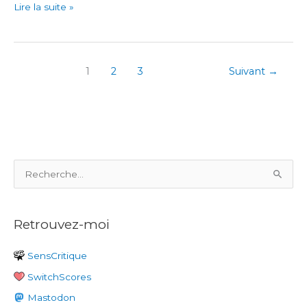
LOVE
Lire la suite »
3
1
2
3
Suivant
→
R
e
c
Retrouvez-moi
h
e
SensCritique
r
SwitchScores
c
h
Mastodon