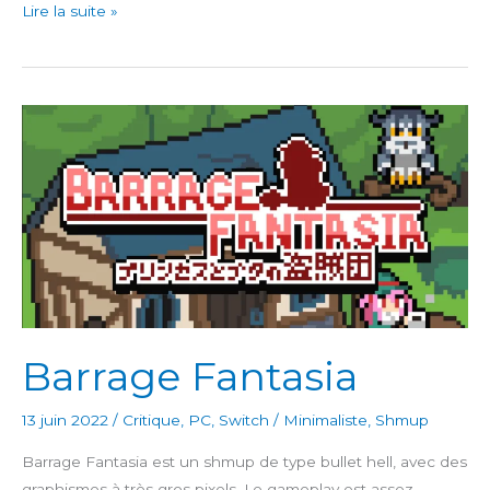
Speed
Lire la suite »
Limit
Barrage Fantasia
13 juin 2022
/
Critique
,
PC
,
Switch
/
Minimaliste
,
Shmup
Barrage Fantasia est un shmup de type bullet hell, avec des
graphismes à très gros pixels. Le gameplay est assez