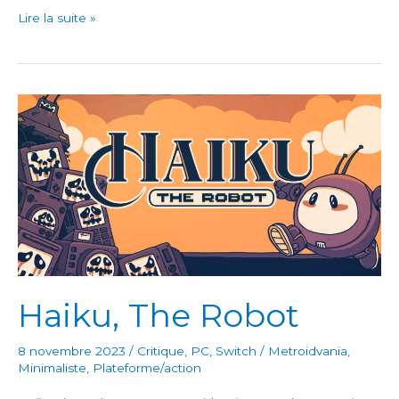
Sun
Lire la suite »
Wukong
Vs
Robot
Haiku, The Robot
8 novembre 2023
/
Critique
,
PC
,
Switch
/
Metroidvania
,
Minimaliste
,
Plateforme/action