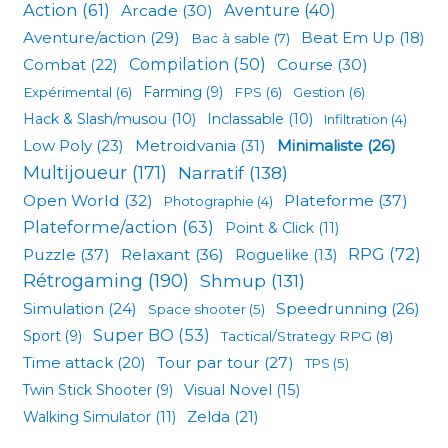
Action
(61)
Arcade
(30)
Aventure
(40)
Aventure/action
(29)
Beat Em Up
(18)
Bac à sable
(7)
Compilation
(50)
Combat
(22)
Course
(30)
Expérimental
(6)
Farming
(9)
FPS
(6)
Gestion
(6)
Hack & Slash/musou
(10)
Inclassable
(10)
Infiltration
(4)
Low Poly
(23)
Metroidvania
(31)
Minimaliste
(26)
Multijoueur
(171)
Narratif
(138)
Open World
(32)
Plateforme
(37)
Photographie
(4)
Plateforme/action
(63)
Point & Click
(11)
RPG
(72)
Puzzle
(37)
Relaxant
(36)
Roguelike
(13)
Rétrogaming
(190)
Shmup
(131)
Simulation
(24)
Speedrunning
(26)
Space shooter
(5)
Super BO
(53)
Sport
(9)
Tactical/Strategy RPG
(8)
Tour par tour
(27)
Time attack
(20)
TPS
(5)
Visual Novel
(15)
Twin Stick Shooter
(9)
Zelda
(21)
Walking Simulator
(11)