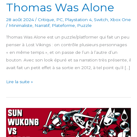
Thomas Was Alone
28 août 2024
/
Critique
,
PC
,
Playstation 4
,
Switch
,
Xbox One
/
Minimaliste
,
Narratif
,
Plateforme
,
Puzzle
Thomas Was Alone est un puzzle/platformer qui fait un peu
penser à Lost Vikings : on contrôle plusieurs personnages
« en même temps », et on passe de l’un à l’autre d’un
bouton. Avec son look épuré et sa narration très présente, il
avait fait un petit effet à sa sortie en 2012, à tel point qu’il […]
Thomas
Lire la suite »
Was
Alone