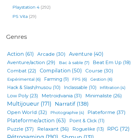
Playstation 4
(292)
PS Vita
(29)
Genres
Action
(61)
Arcade
(30)
Aventure
(40)
Aventure/action
(29)
Beat Em Up
(18)
Bac à sable
(7)
Compilation
(50)
Combat
(22)
Course
(30)
Expérimental
(6)
Farming
(9)
FPS
(6)
Gestion
(6)
Hack & Slash/musou
(10)
Inclassable
(10)
Infiltration
(4)
Low Poly
(23)
Metroidvania
(31)
Minimaliste
(26)
Multijoueur
(171)
Narratif
(138)
Open World
(32)
Plateforme
(37)
Photographie
(4)
Plateforme/action
(63)
Point & Click
(11)
RPG
(72)
Puzzle
(37)
Relaxant
(36)
Roguelike
(13)
Rétrogaming
(190)
Shmup
(131)