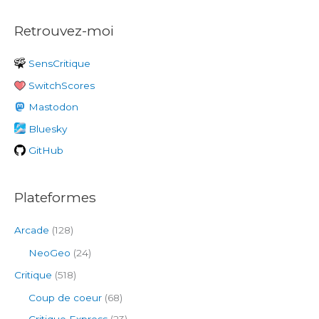
c
Retrouvez-moi
h
e
SensCritique
r
SwitchScores
c
h
Mastodon
e
Bluesky
r
GitHub
:
Plateformes
Arcade
(128)
NeoGeo
(24)
Critique
(518)
Coup de coeur
(68)