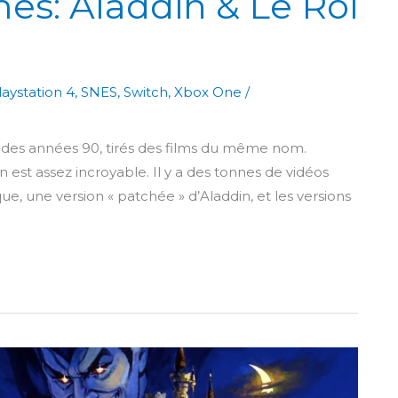
es: Aladdin & Le Roi
laystation 4
,
SNES
,
Switch
,
Xbox One
/
x des années 90, tirés des films du même nom.
n est assez incroyable. Il y a des tonnes de vidéos
ue, une version « patchée » d’Aladdin, et les versions