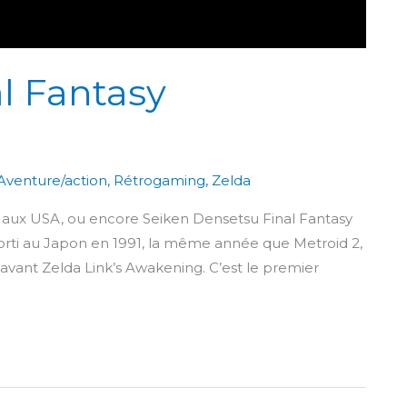
al Fantasy
Aventure/action
,
Rétrogaming
,
Zelda
 aux USA, ou encore Seiken Densetsu Final Fantasy
orti au Japon en 1991, la même année que Metroid 2,
 avant Zelda Link’s Awakening. C’est le premier