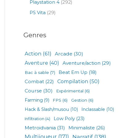
Playstation 4
(292)
PS Vita
(29)
Genres
Action
(61)
Arcade
(30)
Aventure
(40)
Aventure/action
(29)
Beat Em Up
(18)
Bac à sable
(7)
Compilation
(50)
Combat
(22)
Course
(30)
Expérimental
(6)
Farming
(9)
FPS
(6)
Gestion
(6)
Hack & Slash/musou
(10)
Inclassable
(10)
Low Poly
(23)
Infiltration
(4)
Metroidvania
(31)
Minimaliste
(26)
Multijoueur
(171)
Narratif
(138)