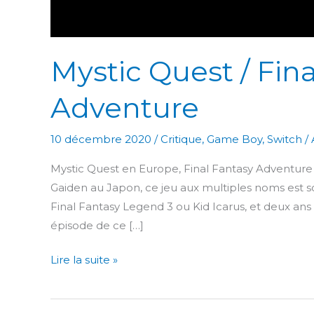
Mystic Quest / Fin
Adventure
10 décembre 2020
/
Critique
,
Game Boy
,
Switch
/
Mystic Quest en Europe, Final Fantasy Adventure
Gaiden au Japon, ce jeu aux multiples noms est s
Final Fantasy Legend 3 ou Kid Icarus, et deux ans
épisode de ce […]
Mystic
Lire la suite »
Quest
/