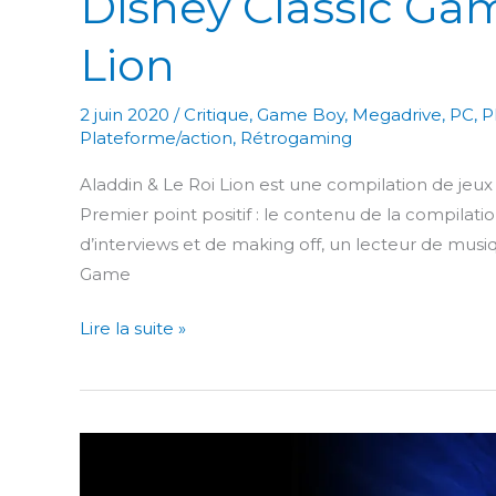
Disney Classic Gam
Lion
2 juin 2020
/
Critique
,
Game Boy
,
Megadrive
,
PC
,
P
Plateforme/action
,
Rétrogaming
Aladdin & Le Roi Lion est une compilation de jeu
Premier point positif : le contenu de la compilatio
d’interviews et de making off, un lecteur de musiq
Game
Disney
Lire la suite »
Classic
Games:
Aladdin
&
Le