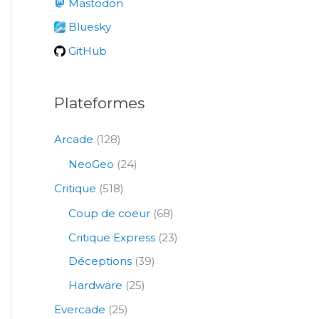
Mastodon
h
e
Bluesky
r
GitHub
:
Plateformes
Arcade
(128)
NeoGeo
(24)
Critique
(518)
Coup de coeur
(68)
Critique Express
(23)
Déceptions
(39)
Hardware
(25)
Evercade
(25)