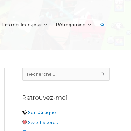
Recherche
Les meilleurs jeux
Rétrogaming
R
e
c
Retrouvez-moi
h
e
SensCritique
r
SwitchScores
c