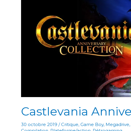
Roi
Lion
Castlevania Annive
30 octobre 2019
/
Critique
,
Game Boy
,
Megadrive
Compilation
,
Plateforme/action
,
Rétrogaming