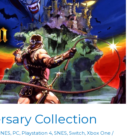
rsary Collection
,
NES
,
PC
,
Playstation 4
,
SNES
,
Switch
,
Xbox One
/