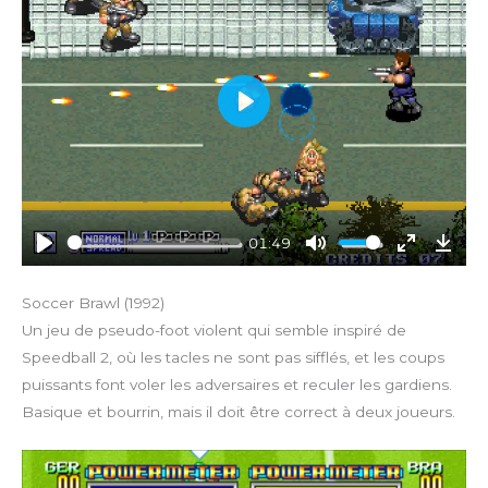
c
r
e
e
n
P
l
a
y
01:49
P
M
E
D
l
u
n
o
Soccer Brawl (1992)
a
t
t
w
Un jeu de pseudo-foot violent qui semble inspiré de
y
e
e
n
Speedball 2, où les tacles ne sont pas sifflés, et les coups
r
l
puissants font voler les adversaires et reculer les gardiens.
f
o
Basique et bourrin, mais il doit être correct à deux joueurs.
u
a
l
d
l