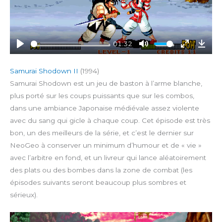
l
a
y
01:32
P
M
E
D
l
u
n
o
Samurai Shodown II
(1994)
a
t
t
w
Samurai Shodown est un jeu de baston à l’arme blanche,
y
e
e
n
plus porté sur les coups puissants que sur les combos,
r
l
dans une ambiance Japonaise médiévale assez violente
f
o
avec du sang qui gicle à chaque coup. Cet épisode est très
u
a
bon, un des meilleurs de la série, et c’est le dernier sur
l
d
l
NeoGeo à conserver un minimum d’humour et de « vie »
s
avec l’arbitre en fond, et un livreur qui lance aléatoirement
c
des plats ou des bombes dans la zone de combat (les
r
épisodes suivants seront beaucoup plus sombres et
e
sérieux).
e
n