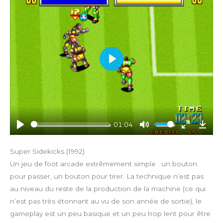
s
c
r
e
e
n
P
l
a
y
01:04
P
M
E
D
l
u
n
o
Super Sidekicks (1992)
a
t
t
w
Un jeu de foot arcade extrêmement simple : un bouton
y
e
e
n
pour passer, un bouton pour tirer. La technique n’est pas
r
l
au niveau du reste de la production de la machine (ce qui
f
o
n’est pas très étonnant au vu de son année de sortie), le
u
a
gameplay est un peu basique et un peu trop lent pour être
l
d