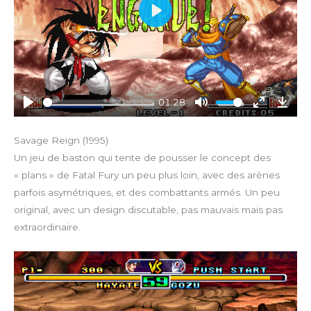
n
P
l
a
y
01:28
P
M
E
D
l
u
n
o
Savage Reign (1995)
a
t
t
w
Un jeu de baston qui tente de pousser le concept des
y
e
e
n
« plans » de Fatal Fury un peu plus loin, avec des arènes
r
l
parfois asymétriques, et des combattants armés. Un peu
f
o
original, avec un design discutable, pas mauvais mais pas
u
a
extraordinaire.
l
d
l
s
c
r
e