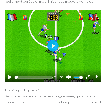
l
réellement agréable, mais il n’est pas mauvais non plus.
s
c
r
e
e
n
P
l
a
y
01:20
P
M
E
D
l
u
n
o
The King of Fighters ’95 (1995)
a
t
t
w
Second épisode de cette très longue série, qui améliore
y
e
e
n
considérablement le jeu par rapport au premier, notamment
r
l