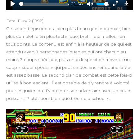
01:58
P
M
E
D
l
u
n
o
Fatal Fury 2 (1992)
a
t
t
w
Ce second épisode est bien plus beau que le premier, bien
y
e
e
n
plus complet, bien plus technique, bref, il est meilleur en
r
l
tous points. Le contenu est enfin à la hauteur de ce qui est
f
o
attendu avec 8 personnages jouables qui ont chacun au
u
a
moins 3 coups spéciaux, plus un « desperation move » : un
l
d
l
coup « super spécial » qui peut se déclencher quand la vie
s
est assez basse. Le second plan de combat est cette fois-ci
c
utilisé à bon escient : il est possible de s’y rendre à volonté
r
pour esquiver, ou d’y projeter son adversaire avec un coup
e
puissant. Plutôt bon, bien que très « old school ».
e
n