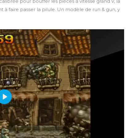
alibrée pour bouffer les pièces à vitesse grand V, la
t à faire passer la pilule. Un modèle de run & gun, y
P
l
a
y