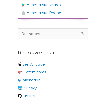
Acheter sur Android
Acheter sur iPhone
R
e
c
Retrouvez-moi
h
e
SensCritique
r
SwitchScores
c
Mastodon
h
e
Bluesky
r
GitHub