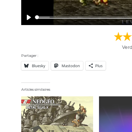
P
l
a
y
Verd
Partager :
Bluesky
Mastodon
Plus
Articles similaires