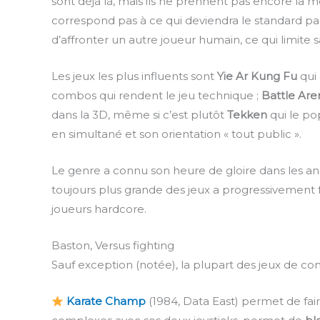
sont déjà là, mais ils ne prennent pas encore la 
correspond pas à ce qui deviendra le standard 
d’affronter un autre joueur humain, ce qui limite sa
Les jeux les plus influents sont
Yie Ar Kung Fu
qui
combos qui rendent le jeu technique ;
Battle Are
dans la 3D, même si c’est plutôt
Tekken
qui le pop
en simultané et son orientation « tout public ».
Le genre a connu son heure de gloire dans les a
toujours plus grande des jeux a progressivement f
joueurs hardcore.
Baston, Versus fighting
Sauf exception (notée), la plupart des jeux de com
Karate Champ
(1984, Data East) permet de fai