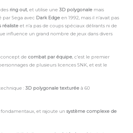
t des
ring out
, et utilise une
3D polygonale
mais
yé par Sega avec
Dark Edge
en 1992, mais il n’avait pas
 réaliste
et n’a pas de coups spéciaux délirants ni de
ue influence un grand nombre de jeux dans divers
le concept de
combat par équipe
, c’est le premier
rsonnages de plusieurs licences SNK, et est le
technique :
3D polygonale texturée
à 60
es fondamentaux, et rajoute un
système complexe de