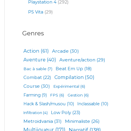
Playstation 4
(292)
PS Vita
(29)
Genres
Action
(61)
Arcade
(30)
Aventure
(40)
Aventure/action
(29)
Beat Em Up
(18)
Bac à sable
(7)
Compilation
(50)
Combat
(22)
Course
(30)
Expérimental
(6)
Farming
(9)
FPS
(6)
Gestion
(6)
Hack & Slash/musou
(10)
Inclassable
(10)
Low Poly
(23)
Infiltration
(4)
Metroidvania
(31)
Minimaliste
(26)
Multijoueur
(171)
Narratif
(138)