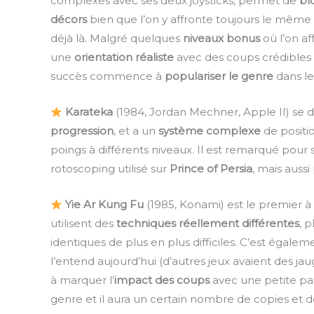
complexes avec ses deux joysticks, permet de
bl
décors
bien que l’on y affronte toujours le même
déjà là. Malgré quelques
niveaux bonus
où l’on af
une
orientation réaliste
avec des coups crédibles e
succès commence à
populariser le genre
dans le
Karateka
(1984, Jordan Mechner, Apple II) se
progression
, et a un
système complexe
de positi
poings à différents niveaux. Il est remarqué pour
rotoscoping utilisé sur
Prince of Persia
, mais auss
Yie Ar Kung Fu
(1985, Konami) est le premier 
utilisent des
techniques réellement différentes
, 
identiques de plus en plus difficiles. C’est égalem
l’entend aujourd’hui (d’autres jeux avaient des j
à marquer l’
impact des coups
avec une petite pau
genre et il aura un certain nombre de copies et d