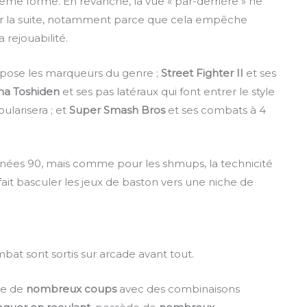
même forme. En revanche, la vue « par-derrière » ne
par la suite, notamment parce que cela empêche
 rejouabilité.
 pose les marqueurs du genre ;
Street Fighter II
et ses
na Toshiden
et ses pas latéraux qui font entrer le style
ularisera ; et
Super Smash Bros
et ses combats à 4
nnées 90, mais comme pour les shmups, la technicité
ait basculer les jeux de baston vers une niche de
bat sont sortis sur arcade avant tout.
re de
nombreux coups
avec des combinaisons