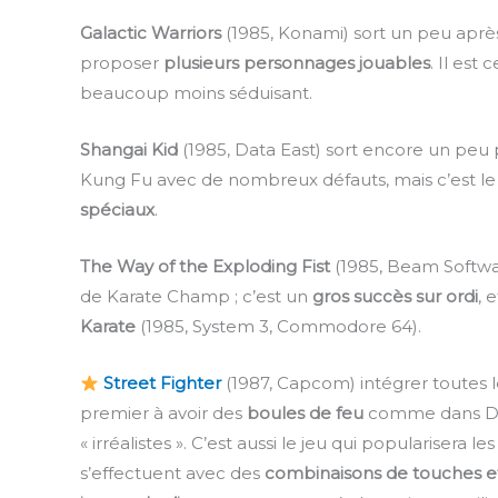
Galactic Warriors
(1985, Konami) sort un peu après
proposer
plusieurs personnages jouables
. Il est
beaucoup moins séduisant.
Shangai Kid
(1985, Data East) sort encore un peu
Kung Fu avec de nombreux défauts, mais c’est le
spéciaux
.
The Way of the Exploding Fist
(1985, Beam Softw
de Karate Champ ; c’est un
gros succès sur ordi
, 
Karate
(1985, System 3, Commodore 64).
Street Fighter
(1987, Capcom) intégrer toutes l
premier à avoir des
boules de feu
comme dans Drag
« irréalistes ». C’est aussi le jeu qui popularisera le
s’effectuent avec des
combinaisons de touches et