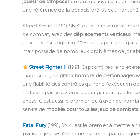
joueur de s’imposer
en tant qu’adversaire au milie
une
référence de la période
pré-Street Fighter 2.
Street Smart
(1989, SNK) est au croisement des b
de combat, avec des
déplacements verticaux
mai
jeux de versus fighting. C’est une approche qui s
mais possède de nombreux problèmes de jouabil
Street Fighter II
(1991, Capcom) reprend et éte
graphismes, un
grand nombre de personnages va
une
fiabilité des contrôles
qui rend l’exécution des 
n’étaient pas assez précis pour garantir que le
chose. C’est aussi le premier jeu à avoir de
nombreu
servira de
modèle pour tous les jeux de combats 
Fatal Fury
(1991, SNK) est le premier à mettre en
plans
de jeu, système qui sera repris par quelque