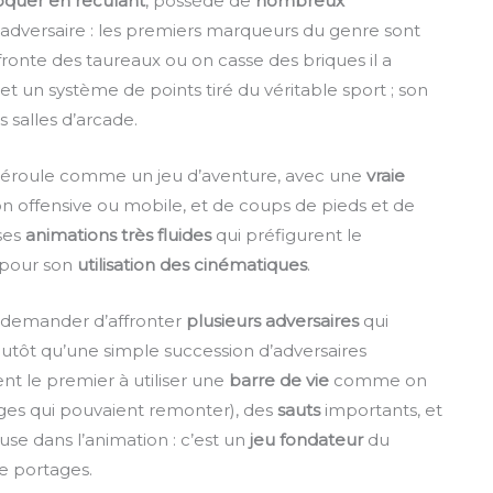
oquer en reculant
, possède de
nombreux
 adversaire : les premiers marqueurs du genre sont
fronte des taureaux ou on casse des briques il a
t un système de points tiré du véritable sport ; son
s salles d’arcade.
 déroule comme un jeu d’aventure, avec une
vraie
on offensive ou mobile, et de coups de pieds et de
 ses
animations très fluides
qui préfigurent le
i pour son
utilisation des cinématiques
.
à demander d’affronter
plusieurs adversaires
qui
plutôt qu’une simple succession d’adversaires
ent le premier à utiliser une
barre de vie
comme on
auges qui pouvaient remonter), des
sauts
importants, et
se dans l’animation : c’est un
jeu fondateur
du
e portages.