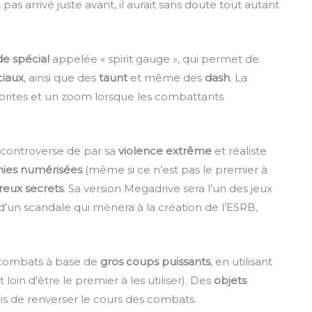
 pas arrivé juste avant, il aurait sans doute tout autant
de spécial
appelée « spirit gauge », qui permet de
ciaux
, ainsi que des
taunt
et même des
dash
. La
prites et un zoom lorsque les combattants
controverse de par sa
violence extrême
et réaliste
hies numérisées
(même si ce n’est pas le premier à
eux secrets
. Sa version Megadrive sera l’un des jeux
d’un scandale qui mènera à la création de l’ESRB,
s combats à base de
gros coups puissants
, en utilisant
loin d’être le premier à les utiliser). Des
objets
s de renverser le cours des combats.