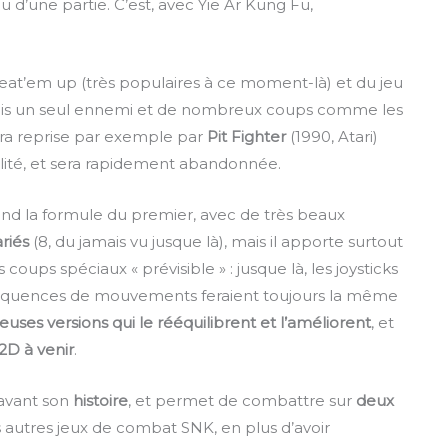
u d’une partie. C’est, avec Yie Ar Kung Fu,
eat’em up (très populaires à ce moment-là) et du jeu
s un seul ennemi et de nombreux coups comme les
era reprise par exemple par
Pit Fighter
(1990, Atari)
ité, et sera rapidement abandonnée.
nd la formule du premier, avec de très beaux
riés
(8, du jamais vu jusque là), mais il apporte surtout
coups spéciaux « prévisible » : jusque là, les joysticks
s séquences de mouvements feraient toujours la même
ses versions qui le rééquilibrent et l’améliorent
, et
2D à venir
.
 avant son
histoire
, et permet de combattre sur
deux
s autres jeux de combat SNK, en plus d’avoir