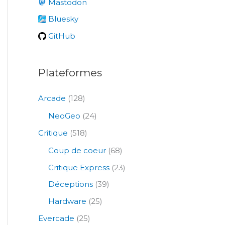
Mastodon
h
e
Bluesky
r
GitHub
:
Plateformes
Arcade
(128)
NeoGeo
(24)
Critique
(518)
Coup de coeur
(68)
Critique Express
(23)
Déceptions
(39)
Hardware
(25)
Evercade
(25)