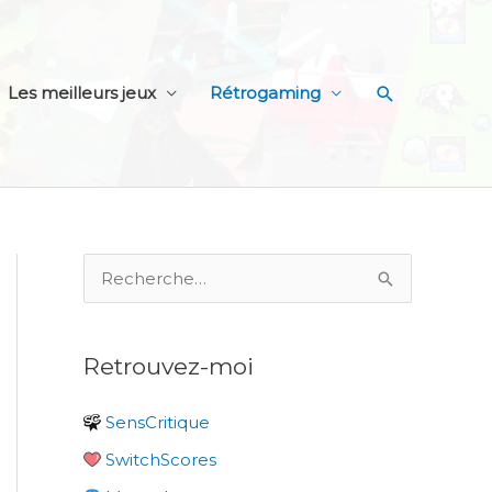
Recherche
Les meilleurs jeux
Rétrogaming
R
e
c
Retrouvez-moi
h
e
SensCritique
r
SwitchScores
c