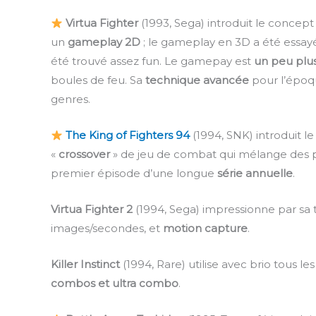
Virtua Fighter
(1993, Sega) introduit le concep
un
gameplay 2D
; le gameplay en 3D a été essa
été trouvé assez fun. Le gamepay est
un peu plus
boules de feu. Sa
technique avancée
pour l’époq
genres.
The King of Fighters 94
(1994, SNK) introduit 
«
crossover
» de jeu de combat qui mélange des pe
premier épisode d’une longue
série annuelle
.
Virtua Fighter 2
(1994, Sega) impressionne par sa 
images/secondes, et
motion capture
.
Killer Instinct
(1994, Rare) utilise avec brio tous l
combos et ultra combo
.