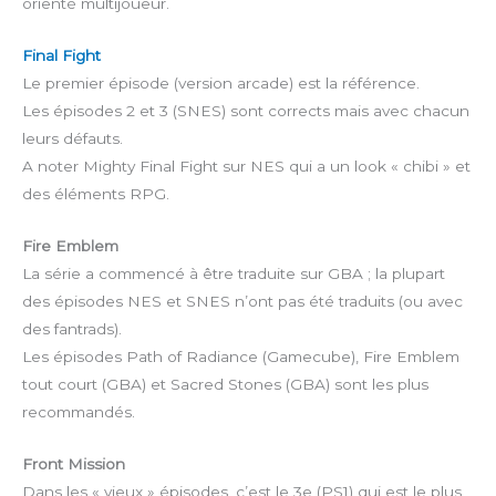
orienté multijoueur.
Final Fight
Le premier épisode (version arcade) est la référence.
Les épisodes 2 et 3 (SNES) sont corrects mais avec chacun
leurs défauts.
A noter Mighty Final Fight sur NES qui a un look « chibi » et
des éléments RPG.
Fire Emblem
La série a commencé à être traduite sur GBA ; la plupart
des épisodes NES et SNES n’ont pas été traduits (ou avec
des fantrads).
Les épisodes Path of Radiance (Gamecube), Fire Emblem
tout court (GBA) et Sacred Stones (GBA) sont les plus
recommandés.
Front Mission
Dans les « vieux » épisodes, c’est le 3e (PS1) qui est le plus