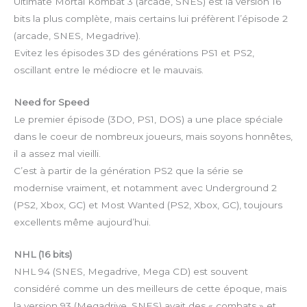
Ultimate Mortal Kombat 3 (arcade, SNES) est la version 16
bits la plus complète, mais certains lui préfèrent l’épisode 2
(arcade, SNES, Megadrive).
Evitez les épisodes 3D des générations PS1 et PS2,
oscillant entre le médiocre et le mauvais.
Need for Speed
Le premier épisode (3DO, PS1, DOS) a une place spéciale
dans le coeur de nombreux joueurs, mais soyons honnêtes,
il a assez mal vieilli.
C’est à partir de la génération PS2 que la série se
modernise vraiment, et notamment avec Underground 2
(PS2, Xbox, GC) et Most Wanted (PS2, Xbox, GC), toujours
excellents même aujourd’hui.
NHL (16 bits)
NHL 94 (SNES, Megadrive, Mega CD) est souvent
considéré comme un des meilleurs de cette époque, mais
la version 93 (Megadrive, SNES) avait des « combats » et