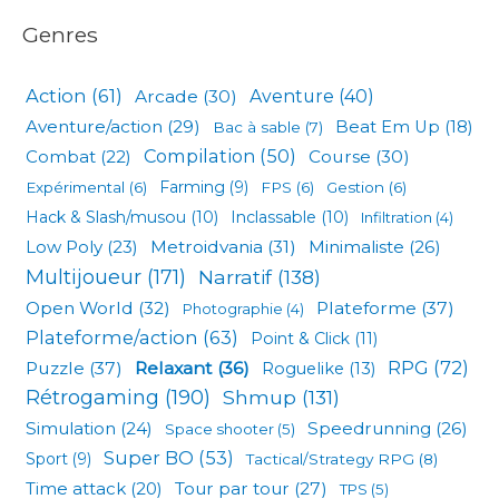
Genres
Action
(61)
Arcade
(30)
Aventure
(40)
Aventure/action
(29)
Beat Em Up
(18)
Bac à sable
(7)
Compilation
(50)
Combat
(22)
Course
(30)
Expérimental
(6)
Farming
(9)
FPS
(6)
Gestion
(6)
Hack & Slash/musou
(10)
Inclassable
(10)
Infiltration
(4)
Low Poly
(23)
Metroidvania
(31)
Minimaliste
(26)
Multijoueur
(171)
Narratif
(138)
Open World
(32)
Plateforme
(37)
Photographie
(4)
Plateforme/action
(63)
Point & Click
(11)
RPG
(72)
Puzzle
(37)
Relaxant
(36)
Roguelike
(13)
Rétrogaming
(190)
Shmup
(131)
Simulation
(24)
Speedrunning
(26)
Space shooter
(5)
Super BO
(53)
Sport
(9)
Tactical/Strategy RPG
(8)
Tour par tour
(27)
Time attack
(20)
TPS
(5)