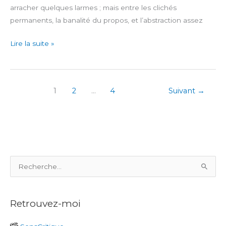
arracher quelques larmes ; mais entre les clichés
permanents, la banalité du propos, et l’abstraction assez
Lego
Lire la suite »
Builder’s
Journey
1
2
…
4
Suivant
→
R
e
c
Retrouvez-moi
h
e