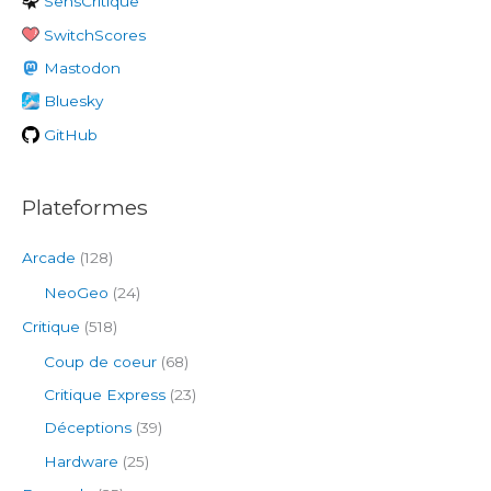
SensCritique
r
SwitchScores
c
h
Mastodon
e
Bluesky
r
GitHub
:
Plateformes
Arcade
(128)
NeoGeo
(24)
Critique
(518)
Coup de coeur
(68)
Critique Express
(23)
Déceptions
(39)
Hardware
(25)