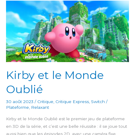
Kirby et le Monde
Oublié
30 août 2023
/
Critique
,
Critique Express
,
Switch
/
Plateforme
,
Relaxant
Kirby et le Monde Oublié est le premier jeu de plateforme
en 3D de la série, et c’est une belle réussite : il se joue tout
aussi bien que les épisodes 2D, avec une caméra fixe