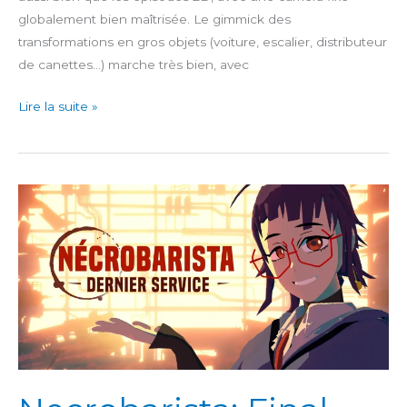
globalement bien maîtrisée. Le gimmick des
transformations en gros objets (voiture, escalier, distributeur
de canettes…) marche très bien, avec
Kirby
Lire la suite »
et
le
Monde
Oublié