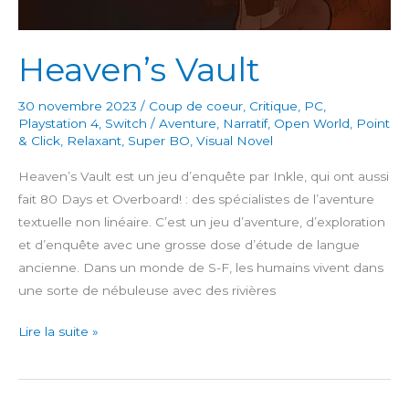
Heaven’s Vault
30 novembre 2023
/
Coup de coeur
,
Critique
,
PC
,
Playstation 4
,
Switch
/
Aventure
,
Narratif
,
Open World
,
Point
& Click
,
Relaxant
,
Super BO
,
Visual Novel
Heaven’s Vault est un jeu d’enquête par Inkle, qui ont aussi
fait 80 Days et Overboard! : des spécialistes de l’aventure
textuelle non linéaire. C’est un jeu d’aventure, d’exploration
et d’enquête avec une grosse dose d’étude de langue
ancienne. Dans un monde de S-F, les humains vivent dans
une sorte de nébuleuse avec des rivières
Heaven’s
Lire la suite »
Vault