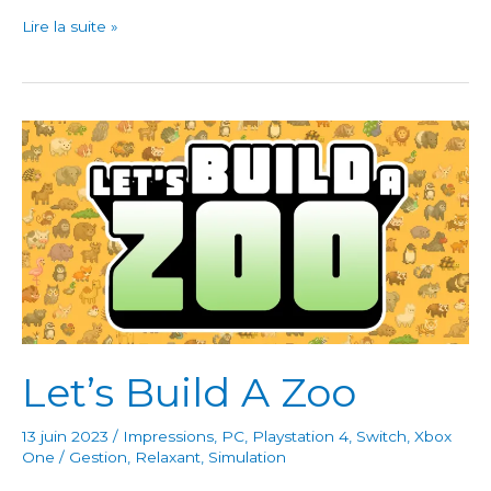
Slime
Lire la suite »
Rancher
Let’s Build A Zoo
13 juin 2023
/
Impressions
,
PC
,
Playstation 4
,
Switch
,
Xbox
One
/
Gestion
,
Relaxant
,
Simulation