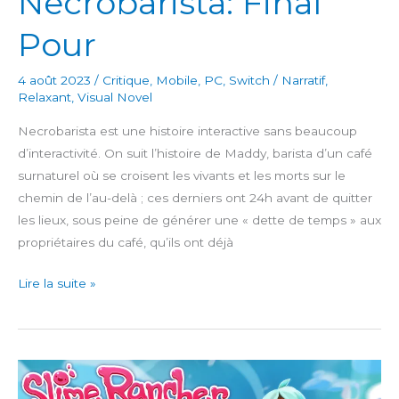
Necrobarista: Final
Pour
4 août 2023
/
Critique
,
Mobile
,
PC
,
Switch
/
Narratif
,
Relaxant
,
Visual Novel
Necrobarista est une histoire interactive sans beaucoup
d’interactivité. On suit l’histoire de Maddy, barista d’un café
surnaturel où se croisent les vivants et les morts sur le
chemin de l’au-delà ; ces derniers ont 24h avant de quitter
les lieux, sous peine de générer une « dette de temps » aux
propriétaires du café, qu’ils ont déjà
Necrobarista:
Lire la suite »
Final
Pour