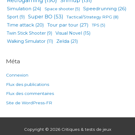
Rétrogaming
(190)
Shmup
(131)
Simulation
(24)
Speedrunning
(26)
Space shooter
(5)
Super BO
(53)
Sport
(9)
Tactical/Strategy RPG
(8)
Tour par tour
(27)
Time attack
(20)
TPS
(5)
Visual Novel
(15)
Twin Stick Shooter
(9)
Zelda
(21)
Walking Simulator
(11)
Méta
Connexion
Flux des publications
Flux des commentaires
Site de WordPress-FR
Copyright © 2026
Critiques & tests de jeux