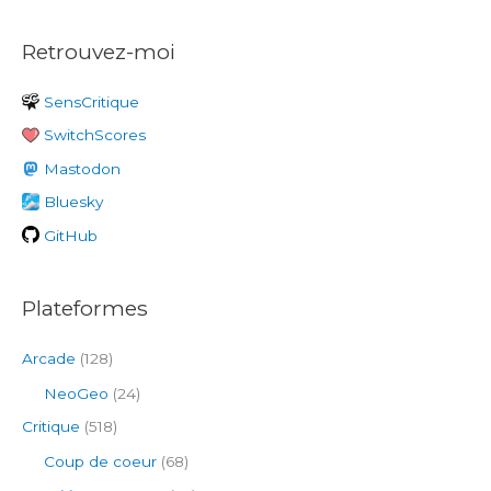
c
Retrouvez-moi
h
e
SensCritique
r
SwitchScores
c
h
Mastodon
e
Bluesky
r
GitHub
:
Plateformes
Arcade
(128)
NeoGeo
(24)
Critique
(518)
Coup de coeur
(68)