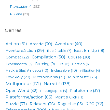
Playstation 4
(292)
PS Vita
(29)
Genres
Action
(61)
Arcade
(30)
Aventure
(40)
Aventure/action
(29)
Beat Em Up
(18)
Bac à sable
(7)
Compilation
(50)
Combat
(22)
Course
(30)
Expérimental
(6)
Farming
(9)
FPS
(6)
Gestion
(6)
Hack & Slash/musou
(10)
Inclassable
(10)
Infiltration
(4)
Low Poly
(23)
Metroidvania
(31)
Minimaliste
(26)
Multijoueur
(171)
Narratif
(138)
Open World
(32)
Plateforme
(37)
Photographie
(4)
Plateforme/action
(63)
Point & Click
(11)
RPG
(72)
Puzzle
(37)
Relaxant
(36)
Roguelike
(13)