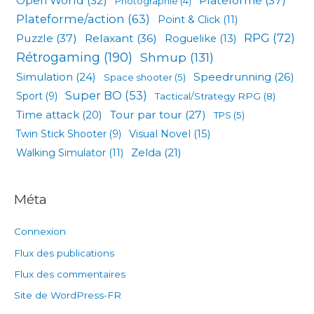
Open World
(32)
Plateforme
(37)
Photographie
(4)
Plateforme/action
(63)
Point & Click
(11)
RPG
(72)
Puzzle
(37)
Relaxant
(36)
Roguelike
(13)
Rétrogaming
(190)
Shmup
(131)
Simulation
(24)
Speedrunning
(26)
Space shooter
(5)
Super BO
(53)
Sport
(9)
Tactical/Strategy RPG
(8)
Tour par tour
(27)
Time attack
(20)
TPS
(5)
Visual Novel
(15)
Twin Stick Shooter
(9)
Zelda
(21)
Walking Simulator
(11)
Méta
Connexion
Flux des publications
Flux des commentaires
Site de WordPress-FR