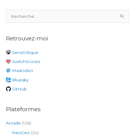
R
e
c
Retrouvez-moi
h
e
SensCritique
r
SwitchScores
c
h
Mastodon
e
Bluesky
r
GitHub
:
Plateformes
Arcade
(128)
NeoGeo
(24)