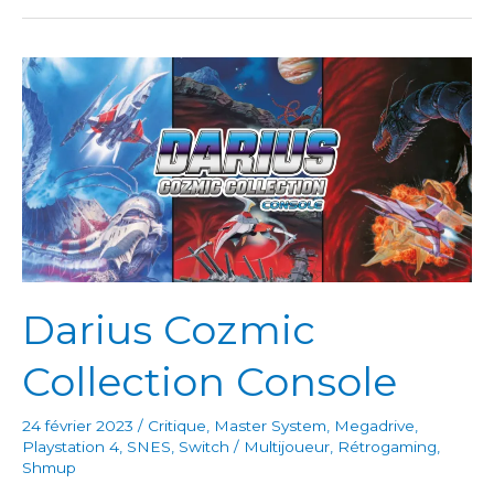
Darius Cozmic
Collection Console
24 février 2023
/
Critique
,
Master System
,
Megadrive
,
Playstation 4
,
SNES
,
Switch
/
Multijoueur
,
Rétrogaming
,
Shmup