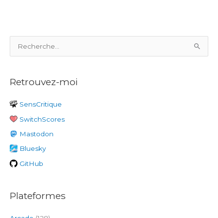
Dragon’s
Trap
R
e
c
Retrouvez-moi
h
e
SensCritique
r
SwitchScores
c
h
Mastodon
e
Bluesky
r
GitHub
:
Plateformes