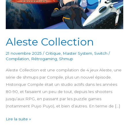
Aleste Collection
21 novembre 2025
/
Critique
,
Master System
,
Switch
/
Compilation
,
Rétrogaming
,
Shmup
Aleste Collection est une compilation de 4 jeux Aleste, une
série de shmups par Compile, plus un nouvel épisode.
Historique Compile était un studio actifs dans les années
80-90, et faisaient un peu de tout, depuis les shooters
jusqu’aux RPG, en passant par les puzzle games
(notamment Puyo Puyo), et bien d’autres. En terme de […]
Aleste
Lire la suite »
Collection