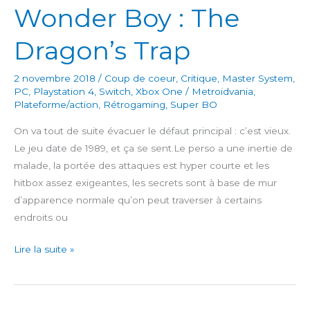
Wonder Boy : The
Dragon’s Trap
2 novembre 2018
/
Coup de coeur
,
Critique
,
Master System
,
PC
,
Playstation 4
,
Switch
,
Xbox One
/
Metroidvania
,
Plateforme/action
,
Rétrogaming
,
Super BO
On va tout de suite évacuer le défaut principal : c’est vieux.
Le jeu date de 1989, et ça se sent.Le perso a une inertie de
malade, la portée des attaques est hyper courte et les
hitbox assez exigeantes, les secrets sont à base de mur
d’apparence normale qu’on peut traverser à certains
endroits ou
Wonder
Lire la suite »
Boy
:
The