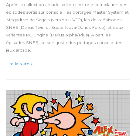
Après la collection arcade, celle-ci est une compilation des
épisodes sortis sur console : les portages Master System et
Megadrive de Sagaia (version US/JP), les deux épisodes
SNES (Darius Twin et Super Nova/Darius Force), et deux
variantes PC Engine (Darius Alpha/Plus). A part les
épisodes SNES, ce sont juste des portages console des
jeux arcade,
Darius
Lire la suite »
Cozmic
Collection
Console