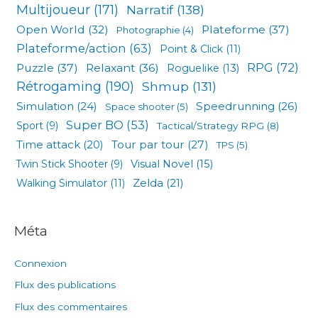
Multijoueur
(171)
Narratif
(138)
Open World
(32)
Plateforme
(37)
Photographie
(4)
Plateforme/action
(63)
Point & Click
(11)
RPG
(72)
Puzzle
(37)
Relaxant
(36)
Roguelike
(13)
Rétrogaming
(190)
Shmup
(131)
Simulation
(24)
Speedrunning
(26)
Space shooter
(5)
Super BO
(53)
Sport
(9)
Tactical/Strategy RPG
(8)
Tour par tour
(27)
Time attack
(20)
TPS
(5)
Visual Novel
(15)
Twin Stick Shooter
(9)
Zelda
(21)
Walking Simulator
(11)
Méta
Connexion
Flux des publications
Flux des commentaires