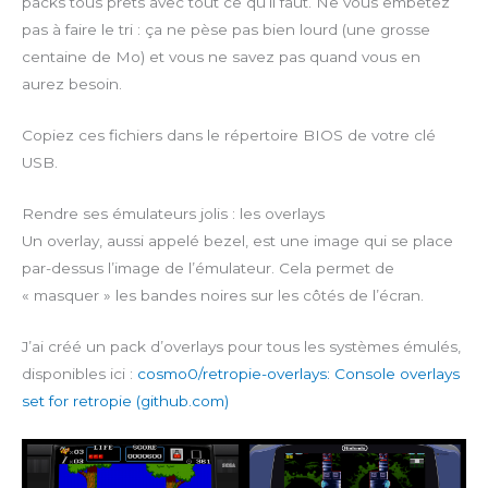
packs tous prêts avec tout ce qu’il faut. Ne vous embêtez
pas à faire le tri : ça ne pèse pas bien lourd (une grosse
centaine de Mo) et vous ne savez pas quand vous en
aurez besoin.
Copiez ces fichiers dans le répertoire BIOS de votre clé
USB.
Rendre ses émulateurs jolis : les overlays
Un overlay, aussi appelé bezel, est une image qui se place
par-dessus l’image de l’émulateur. Cela permet de
« masquer » les bandes noires sur les côtés de l’écran.
J’ai créé un pack d’overlays pour tous les systèmes émulés,
disponibles ici :
cosmo0/retropie-overlays: Console overlays
set for retropie (github.com)