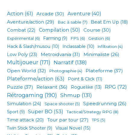
Action
(61)
Arcade
(30)
Aventure
(40)
Aventure/action
(29)
Beat Em Up
(18)
Bac à sable
(7)
Compilation
(50)
Combat
(22)
Course
(30)
Expérimental
(6)
Farming
(9)
FPS
(6)
Gestion
(6)
Hack & Slash/musou
(10)
Inclassable
(10)
Infiltration
(4)
Low Poly
(23)
Metroidvania
(31)
Minimaliste
(26)
Multijoueur
(171)
Narratif
(138)
Open World
(32)
Plateforme
(37)
Photographie
(4)
Plateforme/action
(63)
Point & Click
(11)
RPG
(72)
Puzzle
(37)
Relaxant
(36)
Roguelike
(13)
Rétrogaming
(190)
Shmup
(131)
Simulation
(24)
Speedrunning
(26)
Space shooter
(5)
Super BO
(53)
Sport
(9)
Tactical/Strategy RPG
(8)
Tour par tour
(27)
Time attack
(20)
TPS
(5)
Visual Novel
(15)
Twin Stick Shooter
(9)