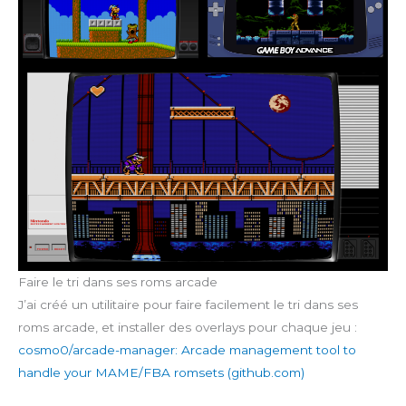
Faire le tri dans ses roms arcade
J’ai créé un utilitaire pour faire facilement le tri dans ses
roms arcade, et installer des overlays pour chaque jeu :
cosmo0/arcade-manager: Arcade management tool to
handle your MAME/FBA romsets (github.com)