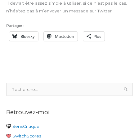
Il devrait être assez simple à utiliser, si ce n’est pas le cas,
n’hésitez pas à m’envoyer un message sur Twitter.
Partager :
Bluesky
Mastodon
Plus
R
e
c
Retrouvez-moi
h
e
SensCritique
r
SwitchScores
c