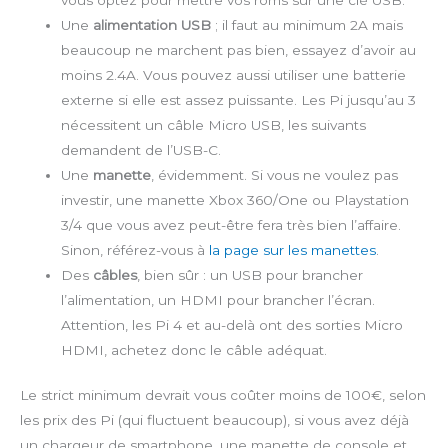
Une
alimentation USB
; il faut au minimum 2A mais
beaucoup ne marchent pas bien, essayez d’avoir au
moins 2.4A. Vous pouvez aussi utiliser une batterie
externe si elle est assez puissante. Les Pi jusqu’au 3
nécessitent un câble Micro USB, les suivants
demandent de l’USB-C.
Une
manette
, évidemment. Si vous ne voulez pas
investir, une manette Xbox 360/One ou Playstation
3/4 que vous avez peut-être fera très bien l’affaire.
Sinon, référez-vous à
la page sur les manettes
.
Des
câbles
, bien sûr : un USB pour brancher
l’alimentation, un HDMI pour brancher l’écran.
Attention, les Pi 4 et au-delà ont des sorties Micro
HDMI, achetez donc le câble adéquat.
Le strict minimum devrait vous coûter moins de 100€, selon
les prix des Pi (qui fluctuent beaucoup), si vous avez déjà
un chargeur de smartphone, une manette de console et