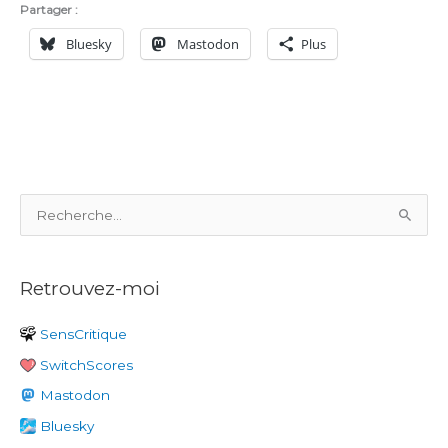
Partager :
Bluesky
Mastodon
Plus
R
e
c
Retrouvez-moi
h
e
SensCritique
r
SwitchScores
c
h
Mastodon
e
Bluesky