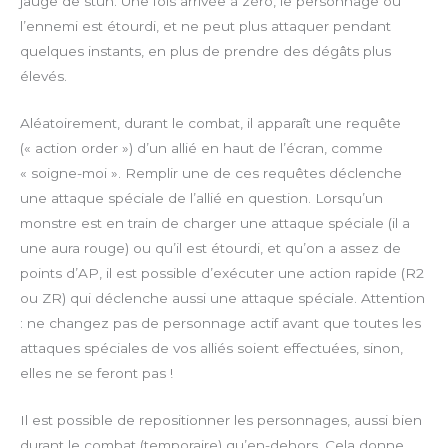
jauge de stun. Une fois arrivée à zéro, le personnage ou
l’ennemi est étourdi, et ne peut plus attaquer pendant
quelques instants, en plus de prendre des dégâts plus
élevés.
Aléatoirement, durant le combat, il apparaît une requête
(« action order ») d’un allié en haut de l’écran, comme
« soigne-moi ». Remplir une de ces requêtes déclenche
une attaque spéciale de l’allié en question. Lorsqu’un
monstre est en train de charger une attaque spéciale (il a
une aura rouge) ou qu’il est étourdi, et qu’on a assez de
points d’AP, il est possible d’exécuter une action rapide (R2
ou ZR) qui déclenche aussi une attaque spéciale. Attention
: ne changez pas de personnage actif avant que toutes les
attaques spéciales de vos alliés soient effectuées, sinon,
elles ne se feront pas !
Il est possible de repositionner les personnages, aussi bien
durant le combat (temporaire) qu’en-dehors. Cela donne