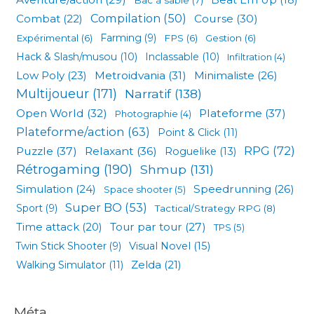
Compilation
(50)
Combat
(22)
Course
(30)
Expérimental
(6)
Farming
(9)
FPS
(6)
Gestion
(6)
Hack & Slash/musou
(10)
Inclassable
(10)
Infiltration
(4)
Low Poly
(23)
Metroidvania
(31)
Minimaliste
(26)
Multijoueur
(171)
Narratif
(138)
Open World
(32)
Plateforme
(37)
Photographie
(4)
Plateforme/action
(63)
Point & Click
(11)
RPG
(72)
Puzzle
(37)
Relaxant
(36)
Roguelike
(13)
Rétrogaming
(190)
Shmup
(131)
Simulation
(24)
Speedrunning
(26)
Space shooter
(5)
Super BO
(53)
Sport
(9)
Tactical/Strategy RPG
(8)
Tour par tour
(27)
Time attack
(20)
TPS
(5)
Visual Novel
(15)
Twin Stick Shooter
(9)
Zelda
(21)
Walking Simulator
(11)
Méta