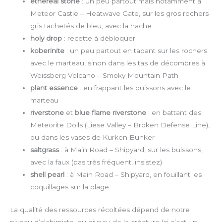
ethereal stone
: un peu partout mais notamment à
Meteor Castle – Heatwave Gate, sur les gros rochers
gris tachetés de bleu, avec la hache
holy drop
: recette à débloquer
koberinite
: un peu partout en tapant sur les rochers
avec le marteau, sinon dans les tas de décombres à
Weissberg Volcano – Smoky Mountain Path
plant essence
: en frappant les buissons avec le
marteau
riverstone
et
blue flame riverstone
: en battant des
Meteorite Dolls (Liese Valley – Broken Defense Line),
ou dans les vases de Kurken Bunker
saltgrass
: à Main Road – Shipyard, sur les buissons,
avec la faux (pas très fréquent, insistez)
shell pearl
: à Main Road – Shipyard, en fouillant les
coquillages sur la plage
La qualité des ressources récoltées dépend de notre
niveau d’alchimiste, du niveau de la créature (si c’est un