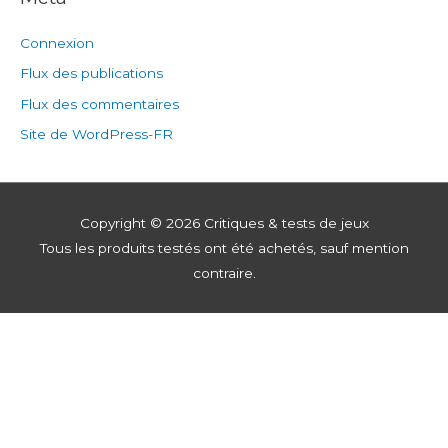
Connexion
Flux des publications
Flux des commentaires
Site de WordPress-FR
Copyright © 2026
Critiques & tests de jeux
Tous les produits testés ont été achetés, sauf mention
contraire.