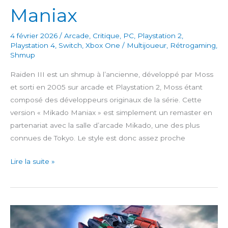
Maniax
4 février 2026
/
Arcade
,
Critique
,
PC
,
Playstation 2
,
Playstation 4
,
Switch
,
Xbox One
/
Multijoueur
,
Rétrogaming
,
Shmup
Raiden III est un shmup à l’ancienne, développé par Moss
et sorti en 2005 sur arcade et Playstation 2, Moss étant
composé des développeurs originaux de la série. Cette
version « Mikado Maniax » est simplement un remaster en
partenariat avec la salle d’arcade Mikado, une des plus
connues de Tokyo. Le style est donc assez proche
Raiden
Lire la suite »
III
x
Mikado
Maniax