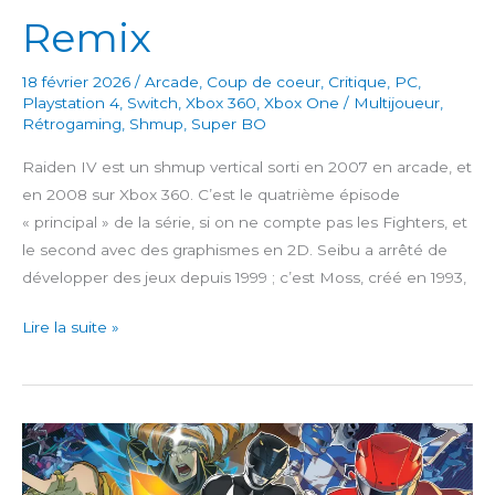
Remix
18 février 2026
/
Arcade
,
Coup de coeur
,
Critique
,
PC
,
Playstation 4
,
Switch
,
Xbox 360
,
Xbox One
/
Multijoueur
,
Rétrogaming
,
Shmup
,
Super BO
Raiden IV est un shmup vertical sorti en 2007 en arcade, et
en 2008 sur Xbox 360. C’est le quatrième épisode
« principal » de la série, si on ne compte pas les Fighters, et
le second avec des graphismes en 2D. Seibu a arrêté de
développer des jeux depuis 1999 ; c’est Moss, créé en 1993,
Raiden
Lire la suite »
IV
x
Mikado
Remix