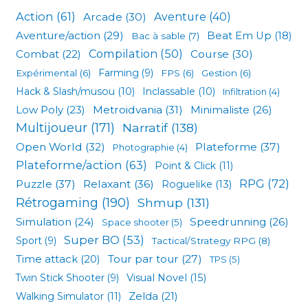
Action
(61)
Arcade
(30)
Aventure
(40)
Aventure/action
(29)
Beat Em Up
(18)
Bac à sable
(7)
Compilation
(50)
Combat
(22)
Course
(30)
Expérimental
(6)
Farming
(9)
FPS
(6)
Gestion
(6)
Hack & Slash/musou
(10)
Inclassable
(10)
Infiltration
(4)
Low Poly
(23)
Metroidvania
(31)
Minimaliste
(26)
Multijoueur
(171)
Narratif
(138)
Open World
(32)
Plateforme
(37)
Photographie
(4)
Plateforme/action
(63)
Point & Click
(11)
RPG
(72)
Puzzle
(37)
Relaxant
(36)
Roguelike
(13)
Rétrogaming
(190)
Shmup
(131)
Simulation
(24)
Speedrunning
(26)
Space shooter
(5)
Super BO
(53)
Sport
(9)
Tactical/Strategy RPG
(8)
Tour par tour
(27)
Time attack
(20)
TPS
(5)
Visual Novel
(15)
Twin Stick Shooter
(9)
Zelda
(21)
Walking Simulator
(11)