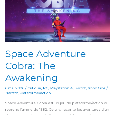
Space Adventure
Cobra: The
Awakening
6 mai 2026
/
Critique
,
PC
,
Playstation 4
,
Switch
,
Xbox One
/
Narratif
,
Plateforme/action
Space Adventure Cobra est un jeu de plateforme/action qui
reprend l’anime de 1982. Celui-ci raconte les aventures d’un