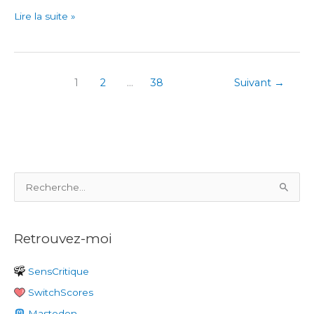
Deltazeal
Lire la suite »
1
2
…
38
Suivant
→
R
e
c
Retrouvez-moi
h
e
SensCritique
r
SwitchScores
c
h
Mastodon