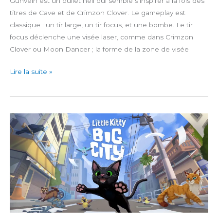
Gunvein est un bullet hell qui semble s’inspirer à la fois des
titres de Cave et de Crimzon Clover. Le gameplay est
classique : un tir large, un tir focus, et une bombe. Le tir
focus déclenche une visée laser, comme dans Crimzon
Clover ou Moon Dancer ; la forme de la zone de visée
Gunvein
Lire la suite »