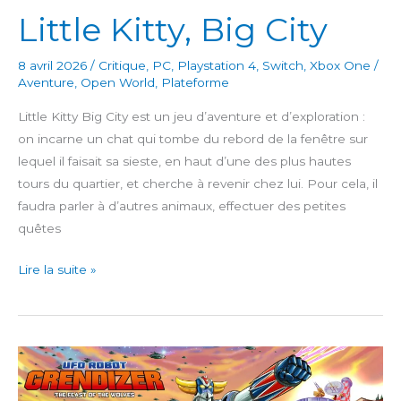
Little Kitty, Big City
8 avril 2026
/
Critique
,
PC
,
Playstation 4
,
Switch
,
Xbox One
/
Aventure
,
Open World
,
Plateforme
Little Kitty Big City est un jeu d’aventure et d’exploration :
on incarne un chat qui tombe du rebord de la fenêtre sur
lequel il faisait sa sieste, en haut d’une des plus hautes
tours du quartier, et cherche à revenir chez lui. Pour cela, il
faudra parler à d’autres animaux, effectuer des petites
quêtes
Little
Lire la suite »
Kitty,
Big
City