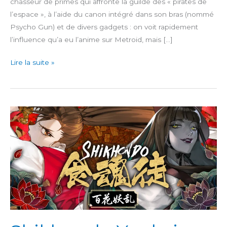
chasseur de primes qui affronte la guilde des « pirates de
l’espace », à l’aide du canon intégré dans son bras (nommé
Psycho Gun) et de divers gadgets : on voit rapidement
l’influence qu’a eu l’anime sur Metroid, mais […]
Space
Lire la suite »
Adventure
Cobra:
The
Awakening