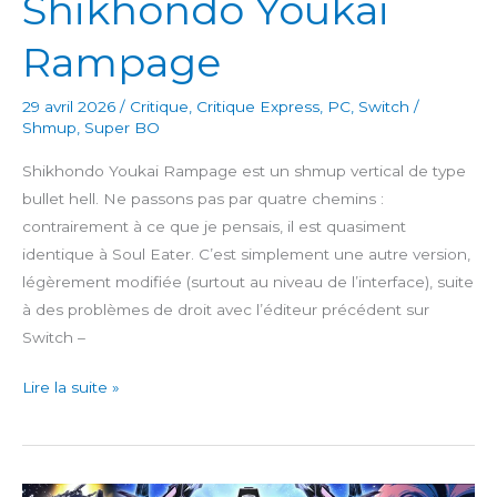
Shikhondo Youkai
Rampage
29 avril 2026
/
Critique
,
Critique Express
,
PC
,
Switch
/
Shmup
,
Super BO
Shikhondo Youkai Rampage est un shmup vertical de type
bullet hell. Ne passons pas par quatre chemins :
contrairement à ce que je pensais, il est quasiment
identique à Soul Eater. C’est simplement une autre version,
légèrement modifiée (surtout au niveau de l’interface), suite
à des problèmes de droit avec l’éditeur précédent sur
Switch –
Shikhondo
Lire la suite »
Youkai
Rampage