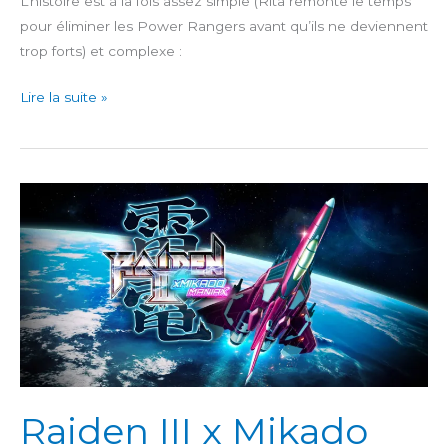
L’histoire est à la fois assez simple (Rita remonte le temps
pour éliminer les Power Rangers avant qu’ils ne deviennent
trop forts) et complexe :
Mighty
Lire la suite »
Morphin
Power
Rangers:
Rita’s
Rewind
Raiden III x Mikado