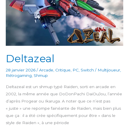
Deltazeal
28 janvier 2026
/
Arcade
,
Critique
,
PC
,
Switch
/
Multijoueur
,
Rétrogaming
,
Shmup
Deltazeal est un shmup typé Raiden, sorti en arcade en
2002, la même année que DoDonPachi DaiOuJou, l’année
d’après Progear ou Ikaruga. A noter que ce n’est pas
« juste » une repompe fainéante de Raiden, mais bien plus
que ça : il a été crée spécifiquement pour être « dans le
style de Raiden », à une période