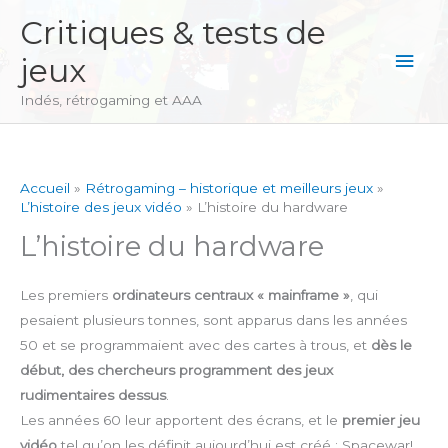
Aller
Critiques & tests de
au
Men
jeux
contenu
princ
Indés, rétrogaming et AAA
Accueil
Rétrogaming – historique et meilleurs jeux
L’histoire des jeux vidéo
L’histoire du hardware
L’histoire du hardware
Les premiers
ordinateurs centraux « mainframe »
, qui
pesaient plusieurs tonnes, sont apparus dans les années
50 et se programmaient avec des cartes à trous, et
dès le
début, des chercheurs programment des jeux
rudimentaires dessus
.
Les années 60 leur apportent des écrans, et le
premier jeu
vidéo
tel qu’on les définit aujourd’hui est créé : Spacewar!.