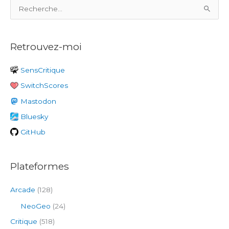
R
e
c
Retrouvez-moi
h
e
SensCritique
r
SwitchScores
c
h
Mastodon
e
Bluesky
r
GitHub
:
Plateformes
Arcade
(128)
NeoGeo
(24)
Critique
(518)