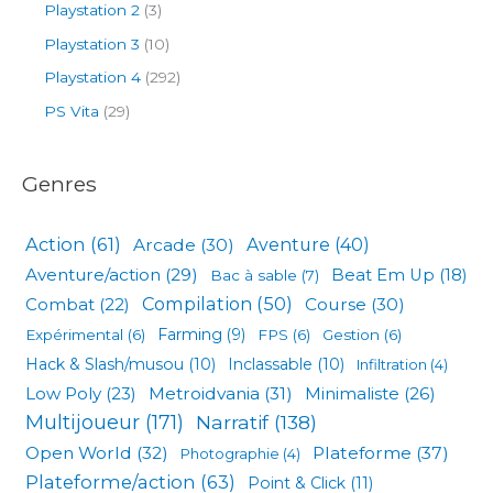
Playstation 2
(3)
Playstation 3
(10)
Playstation 4
(292)
PS Vita
(29)
Genres
Action
(61)
Arcade
(30)
Aventure
(40)
Aventure/action
(29)
Beat Em Up
(18)
Bac à sable
(7)
Compilation
(50)
Combat
(22)
Course
(30)
Expérimental
(6)
Farming
(9)
FPS
(6)
Gestion
(6)
Hack & Slash/musou
(10)
Inclassable
(10)
Infiltration
(4)
Low Poly
(23)
Metroidvania
(31)
Minimaliste
(26)
Multijoueur
(171)
Narratif
(138)
Open World
(32)
Plateforme
(37)
Photographie
(4)
Plateforme/action
(63)
Point & Click
(11)