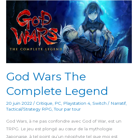
God Wars The
Complete Legend
20 juin 2022
/
Critique
,
PC
,
Playstation 4
,
Switch
/
Narratif
,
Tactical/Strategy RPG
,
Tour par tour
God Wars, à ne pas confondre avec God of War, est un
TRPG. Le jeu est plongé au cœur de la mythologie
Japonaise, à tel point qu’un néophyte tel que moi est