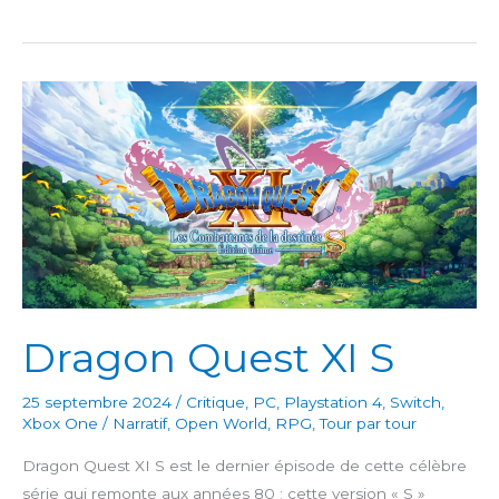
Pokémon:
Arceus
Dragon Quest XI S
25 septembre 2024
/
Critique
,
PC
,
Playstation 4
,
Switch
,
Xbox One
/
Narratif
,
Open World
,
RPG
,
Tour par tour
Dragon Quest XI S est le dernier épisode de cette célèbre
série qui remonte aux années 80 ; cette version « S »