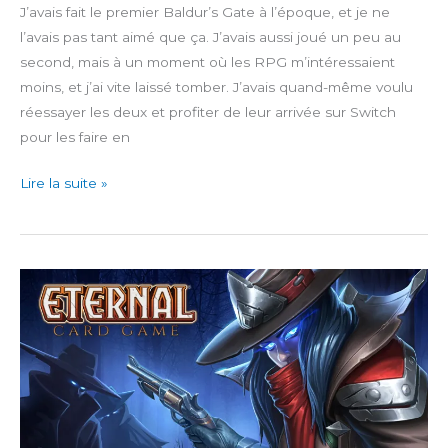
J’avais fait le premier Baldur’s Gate à l’époque, et je ne
l’avais pas tant aimé que ça. J’avais aussi joué un peu au
second, mais à un moment où les RPG m’intéressaient
moins, et j’ai vite laissé tomber. J’avais quand-même voulu
réessayer les deux et profiter de leur arrivée sur Switch
pour les faire en
Baldur’s
Lire la suite »
Gate
and
Baldur’s
Gate
II:
Enhanced
Editions