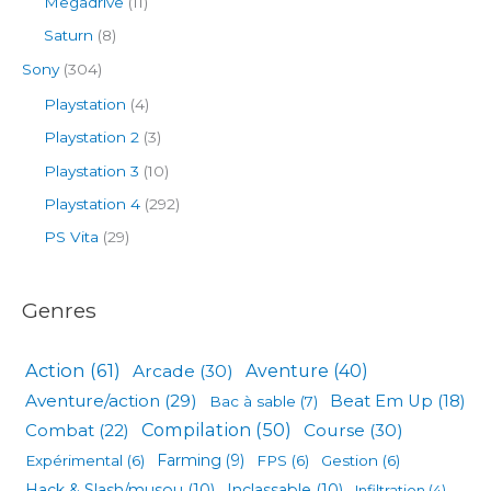
Megadrive
(11)
Saturn
(8)
Sony
(304)
Playstation
(4)
Playstation 2
(3)
Playstation 3
(10)
Playstation 4
(292)
PS Vita
(29)
Genres
Action
(61)
Arcade
(30)
Aventure
(40)
Aventure/action
(29)
Beat Em Up
(18)
Bac à sable
(7)
Compilation
(50)
Combat
(22)
Course
(30)
Expérimental
(6)
Farming
(9)
FPS
(6)
Gestion
(6)
Hack & Slash/musou
(10)
Inclassable
(10)
Infiltration
(4)