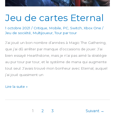
Jeu de cartes Eternal
1 octobre 2021
/
Critique
,
Mobile
,
PC
,
Switch
,
Xbox One
/
Jeu de société
,
Multijoueur
,
Tour par tour
J’ai joué un bon nombre d’années à Magic The Gathering,
que j’ai dû arrêter par manque d’occasions de jouer. J’ai
bien essayé Hearthstone, mais je n’ai pas aimé la stratégie
au pur tour par tour, et le système de mana qui augmente
tout seul. J’avais trouvé mon bonheur avec Eternal, auquel
j’ai joué quasiment un
Jeu
Lire la suite »
de
cartes
Eternal
1
2
3
Suivant
→