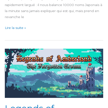
rapidement largué : il nous balance 10000 noms Japonais à
la minute sans jamais expliquer qui est qui, mais prend en
revanche le
God
Lire la suite »
Wars
The
Complete
Legend