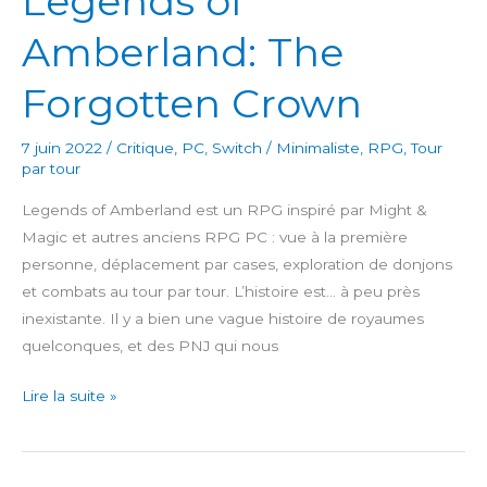
Legends of
Amberland: The
Forgotten Crown
7 juin 2022
/
Critique
,
PC
,
Switch
/
Minimaliste
,
RPG
,
Tour
par tour
Legends of Amberland est un RPG inspiré par Might &
Magic et autres anciens RPG PC : vue à la première
personne, déplacement par cases, exploration de donjons
et combats au tour par tour. L’histoire est… à peu près
inexistante. Il y a bien une vague histoire de royaumes
quelconques, et des PNJ qui nous
Legends
Lire la suite »
of
Amberland:
The