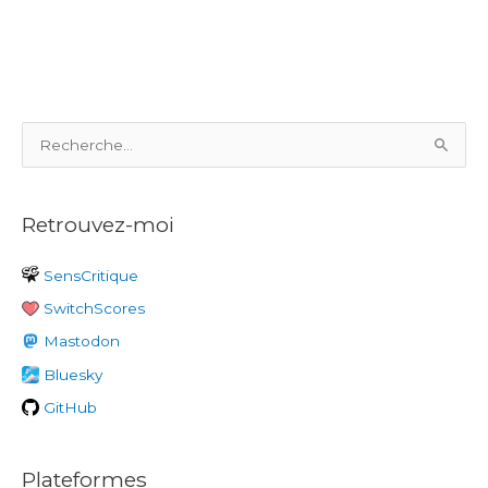
R
e
c
Retrouvez-moi
h
e
SensCritique
r
SwitchScores
c
h
Mastodon
e
Bluesky
r
GitHub
:
Plateformes