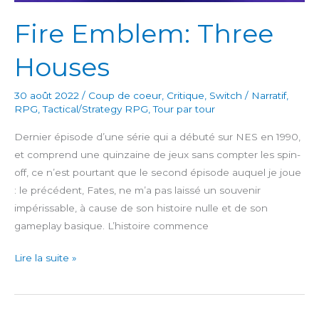
Fire Emblem: Three
Houses
30 août 2022
/
Coup de coeur
,
Critique
,
Switch
/
Narratif
,
RPG
,
Tactical/Strategy RPG
,
Tour par tour
Dernier épisode d’une série qui a débuté sur NES en 1990,
et comprend une quinzaine de jeux sans compter les spin-
off, ce n’est pourtant que le second épisode auquel je joue
: le précédent, Fates, ne m’a pas laissé un souvenir
impérissable, à cause de son histoire nulle et de son
gameplay basique. L’histoire commence
Fire
Lire la suite »
Emblem:
Three
Houses