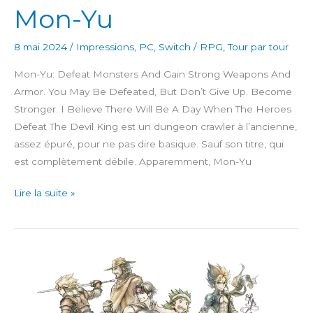
Mon-Yu
8 mai 2024
/
Impressions
,
PC
,
Switch
/
RPG
,
Tour par tour
Mon-Yu: Defeat Monsters And Gain Strong Weapons And
Armor. You May Be Defeated, But Don’t Give Up. Become
Stronger. I Believe There Will Be A Day When The Heroes
Defeat The Devil King est un dungeon crawler à l’ancienne,
assez épuré, pour ne pas dire basique. Sauf son titre, qui
est complètement débile. Apparemment, Mon-Yu
Mon-
Lire la suite »
Yu