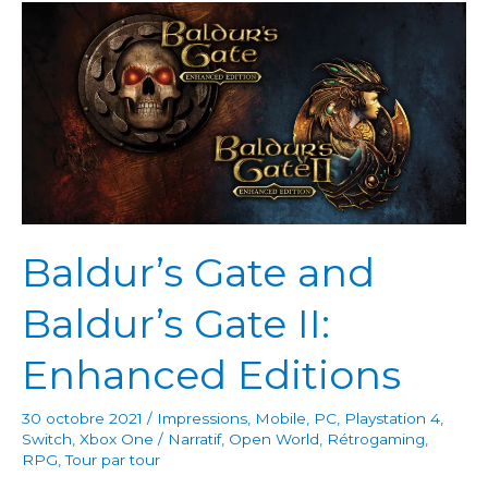
Forgotten
Crown
Baldur’s Gate and
Baldur’s Gate II:
Enhanced Editions
30 octobre 2021
/
Impressions
,
Mobile
,
PC
,
Playstation 4
,
Switch
,
Xbox One
/
Narratif
,
Open World
,
Rétrogaming
,
RPG
,
Tour par tour