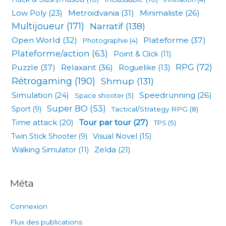
Low Poly
(23)
Metroidvania
(31)
Minimaliste
(26)
Multijoueur
(171)
Narratif
(138)
Open World
(32)
Plateforme
(37)
Photographie
(4)
Plateforme/action
(63)
Point & Click
(11)
RPG
(72)
Puzzle
(37)
Relaxant
(36)
Roguelike
(13)
Rétrogaming
(190)
Shmup
(131)
Simulation
(24)
Speedrunning
(26)
Space shooter
(5)
Super BO
(53)
Sport
(9)
Tactical/Strategy RPG
(8)
Tour par tour
(27)
Time attack
(20)
TPS
(5)
Visual Novel
(15)
Twin Stick Shooter
(9)
Zelda
(21)
Walking Simulator
(11)
Méta
Connexion
Flux des publications