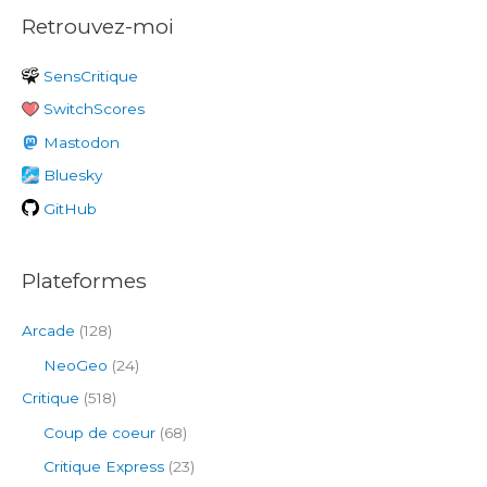
Retrouvez-moi
h
e
SensCritique
r
SwitchScores
c
h
Mastodon
e
Bluesky
r
GitHub
:
Plateformes
Arcade
(128)
NeoGeo
(24)
Critique
(518)
Coup de coeur
(68)
Critique Express
(23)