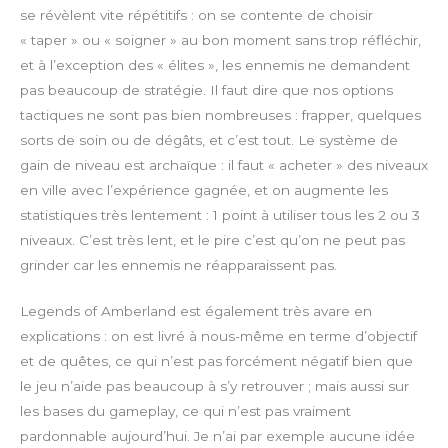
r
se révèlent vite répétitifs : on se contente de choisir
e
« taper » ou « soigner » au bon moment sans trop réfléchir,
e
et à l’exception des « élites », les ennemis ne demandent
n
pas beaucoup de stratégie. Il faut dire que nos options
tactiques ne sont pas bien nombreuses : frapper, quelques
sorts de soin ou de dégâts, et c’est tout. Le système de
gain de niveau est archaïque : il faut « acheter » des niveaux
en ville avec l’expérience gagnée, et on augmente les
statistiques très lentement : 1 point à utiliser tous les 2 ou 3
niveaux. C’est très lent, et le pire c’est qu’on ne peut pas
grinder car les ennemis ne réapparaissent pas.
Legends of Amberland est également très avare en
explications : on est livré à nous-même en terme d’objectif
et de quêtes, ce qui n’est pas forcément négatif bien que
le jeu n’aide pas beaucoup à s’y retrouver ; mais aussi sur
les bases du gameplay, ce qui n’est pas vraiment
pardonnable aujourd’hui. Je n’ai par exemple aucune idée