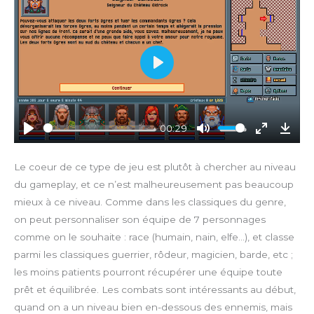
P
l
a
y
00:29
P
M
E
D
l
u
n
o
Le coeur de ce type de jeu est plutôt à chercher au niveau
a
t
t
w
du gameplay, et ce n’est malheureusement pas beaucoup
y
e
e
n
mieux à ce niveau. Comme dans les classiques du genre,
r
l
on peut personnaliser son équipe de 7 personnages
f
o
comme on le souhaite : race (humain, nain, elfe…), et classe
u
a
parmi les classiques guerrier, rôdeur, magicien, barde, etc ;
l
d
l
les moins patients pourront récupérer une équipe toute
s
prêt et équilibrée. Les combats sont intéressants au début,
c
quand on a un niveau bien en-dessous des ennemis, mais