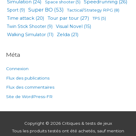
Simulation
(24)
Speedrunning
(26)
Space shooter
(5)
Super BO
(53)
Sport
(9)
Tactical/Strategy RPG
(8)
Tour par tour
(27)
Time attack
(20)
TPS
(5)
Visual Novel
(15)
Twin Stick Shooter
(9)
Zelda
(21)
Walking Simulator
(11)
Méta
Connexion
Flux des publications
Flux des commentaires
Site de WordPress-FR
Copyright © 2026
Critiques & tests de jeux
Tous les produits testés ont été achetés, sauf mention