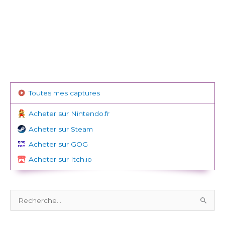
Toutes mes captures
Acheter sur Nintendo.fr
Acheter sur Steam
Acheter sur GOG
Acheter sur Itch.io
R
e
c