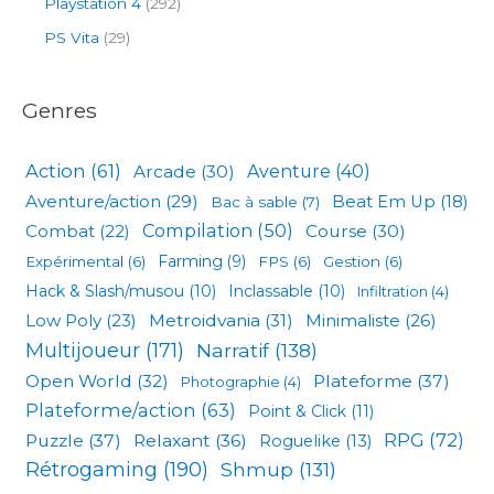
Playstation 4
(292)
PS Vita
(29)
Genres
Action
(61)
Arcade
(30)
Aventure
(40)
Aventure/action
(29)
Beat Em Up
(18)
Bac à sable
(7)
Compilation
(50)
Combat
(22)
Course
(30)
Expérimental
(6)
Farming
(9)
FPS
(6)
Gestion
(6)
Hack & Slash/musou
(10)
Inclassable
(10)
Infiltration
(4)
Low Poly
(23)
Metroidvania
(31)
Minimaliste
(26)
Multijoueur
(171)
Narratif
(138)
Open World
(32)
Plateforme
(37)
Photographie
(4)
Plateforme/action
(63)
Point & Click
(11)
RPG
(72)
Puzzle
(37)
Relaxant
(36)
Roguelike
(13)
Rétrogaming
(190)
Shmup
(131)