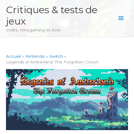
Aller
Critiques & tests de
au
Men
jeux
contenu
princ
Indés, rétrogaming et AAA
Accueil
Nintendo
Switch
Legends of Amberland: The Forgotten Crown