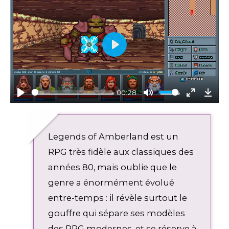
P
l
a
y
00:28
P
M
E
D
l
u
n
o
a
t
t
w
Legends of Amberland est un
y
e
e
n
r
l
RPG très fidèle aux classiques des
f
o
années 80, mais oublie que le
u
a
genre a énormément évolué
l
d
l
entre-temps : il révèle surtout le
s
gouffre qui sépare ses modèles
c
des RPG modernes, et se réserve à