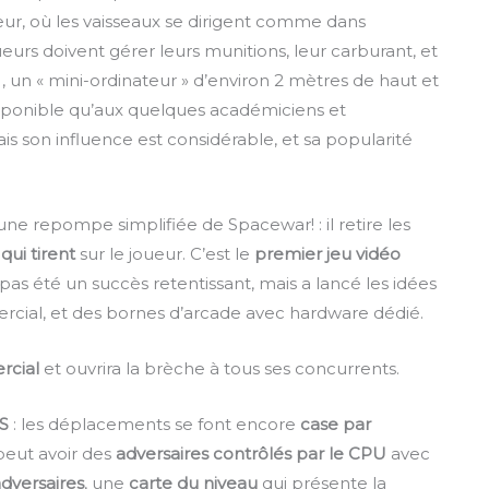
r, où les vaisseaux se dirigent comme dans
urs doivent gérer leurs munitions, leur carburant, et
1, un « mini-ordinateur » d’environ 2 mètres de haut et
isponible qu’aux quelques académiciens et
s son influence est considérable, et sa popularité
ne repompe simplifiée de Spacewar! : il retire les
ui tirent
sur le joueur. C’est le
premier jeu vidéo
’a pas été un succès retentissant, mais a lancé les idées
ercial, et des bornes d’arcade avec hardware dédié.
rcial
et ouvrira la brèche à tous ses concurrents.
S
: les déplacements se font encore
case par
 peut avoir des
adversaires contrôlés par le CPU
avec
dversaires
, une
carte du niveau
qui présente la