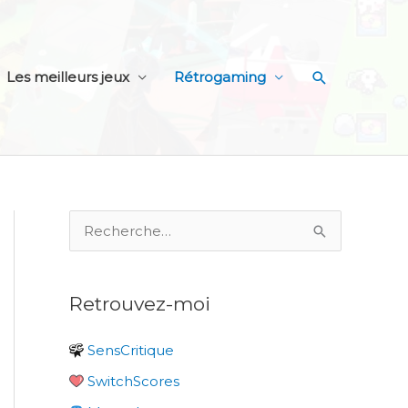
Recherche
Les meilleurs jeux
Rétrogaming
R
e
c
Retrouvez-moi
h
e
SensCritique
r
SwitchScores
c