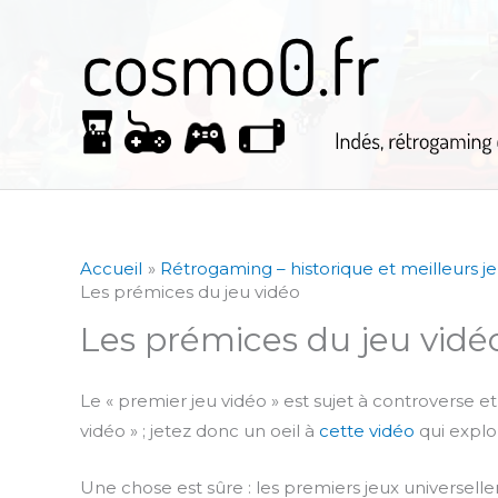
Aller
au
contenu
Accueil
Rétrogaming – historique et meilleurs j
Les prémices du jeu vidéo
Les prémices du jeu vidé
Le « premier jeu vidéo » est sujet à controverse et
vidéo » ; jetez donc un oeil à
cette vidéo
qui explo
Une chose est sûre : les premiers jeux universe