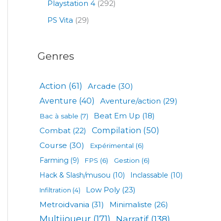
Playstation 4
(292)
PS Vita
(29)
Genres
Action
(61)
Arcade
(30)
Aventure
(40)
Aventure/action
(29)
Beat Em Up
(18)
Bac à sable
(7)
Compilation
(50)
Combat
(22)
Course
(30)
Expérimental
(6)
Farming
(9)
FPS
(6)
Gestion
(6)
Hack & Slash/musou
(10)
Inclassable
(10)
Low Poly
(23)
Infiltration
(4)
Metroidvania
(31)
Minimaliste
(26)
Multijoueur
(171)
Narratif
(138)