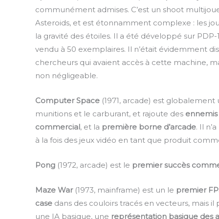
communément admises. C’est un shoot multijoueu
Asteroids, et est étonnamment complexe : les joue
la gravité des étoiles. Il a été développé sur PDP-
vendu à 50 exemplaires. Il n’était évidemment d
chercheurs qui avaient accès à cette machine, mai
non négligeable.
Computer Space
(1971, arcade) est globalement u
munitions et le carburant, et rajoute des
ennemis q
commercial
, et la
première borne d’arcade
. Il n
à la fois des jeux vidéo en tant que produit comm
Pong
(1972, arcade) est le
premier succès comme
Maze War
(1973, mainframe) est un le
premier FP
case
dans des couloirs tracés en vecteurs, mais il
une IA basique, une
représentation basique des a