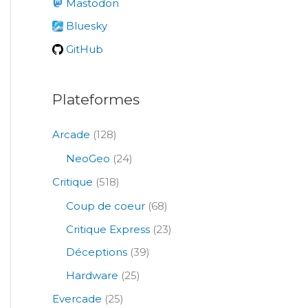
Mastodon
h
e
Bluesky
r
GitHub
:
Plateformes
Arcade
(128)
NeoGeo
(24)
Critique
(518)
Coup de coeur
(68)
Critique Express
(23)
Déceptions
(39)
Hardware
(25)
Evercade
(25)