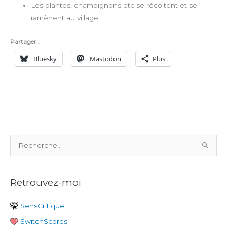
Les plantes, champignons etc se récoltent et se
ramènent au village.
Partager :
Bluesky
Mastodon
Plus
R
e
c
Retrouvez-moi
h
e
SensCritique
r
SwitchScores
c