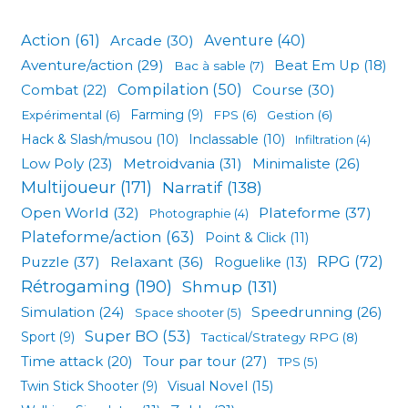
Action
(61)
Arcade
(30)
Aventure
(40)
Aventure/action
(29)
Beat Em Up
(18)
Bac à sable
(7)
Compilation
(50)
Combat
(22)
Course
(30)
Expérimental
(6)
Farming
(9)
FPS
(6)
Gestion
(6)
Hack & Slash/musou
(10)
Inclassable
(10)
Infiltration
(4)
Low Poly
(23)
Metroidvania
(31)
Minimaliste
(26)
Multijoueur
(171)
Narratif
(138)
Open World
(32)
Plateforme
(37)
Photographie
(4)
Plateforme/action
(63)
Point & Click
(11)
RPG
(72)
Puzzle
(37)
Relaxant
(36)
Roguelike
(13)
Rétrogaming
(190)
Shmup
(131)
Simulation
(24)
Speedrunning
(26)
Space shooter
(5)
Super BO
(53)
Sport
(9)
Tactical/Strategy RPG
(8)
Tour par tour
(27)
Time attack
(20)
TPS
(5)
Visual Novel
(15)
Twin Stick Shooter
(9)