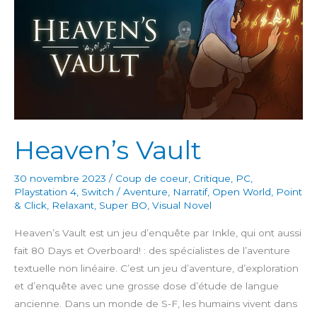
Heaven’s Vault
30 novembre 2023
/
Coup de coeur
,
Critique
,
PC
,
Playstation 4
,
Switch
/
Aventure
,
Narratif
,
Open World
,
Point
& Click
,
Relaxant
,
Super BO
,
Visual Novel
Heaven’s Vault est un jeu d’enquête par Inkle, qui ont aussi
fait 80 Days et Overboard! : des spécialistes de l’aventure
textuelle non linéaire. C’est un jeu d’aventure, d’exploration
et d’enquête avec une grosse dose d’étude de langue
ancienne. Dans un monde de S-F, les humains vivent dans