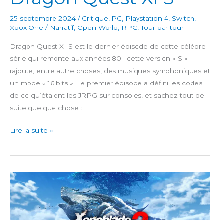
25 septembre 2024
/
Critique
,
PC
,
Playstation 4
,
Switch
,
Xbox One
/
Narratif
,
Open World
,
RPG
,
Tour par tour
Dragon Quest XI S est le dernier épisode de cette célèbre
série qui remonte aux années 80 ; cette version « S »
rajoute, entre autre choses, des musiques symphoniques et
un mode « 16 bits ». Le premier épisode a défini les codes
de ce qu’étaient les JRPG sur consoles, et sachez tout de
suite quelque chose :
Dragon
Lire la suite »
Quest
XI
S