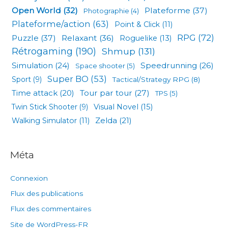
Open World
(32)
Plateforme
(37)
Photographie
(4)
Plateforme/action
(63)
Point & Click
(11)
RPG
(72)
Puzzle
(37)
Relaxant
(36)
Roguelike
(13)
Rétrogaming
(190)
Shmup
(131)
Simulation
(24)
Speedrunning
(26)
Space shooter
(5)
Super BO
(53)
Sport
(9)
Tactical/Strategy RPG
(8)
Tour par tour
(27)
Time attack
(20)
TPS
(5)
Visual Novel
(15)
Twin Stick Shooter
(9)
Zelda
(21)
Walking Simulator
(11)
Méta
Connexion
Flux des publications
Flux des commentaires
Site de WordPress-FR