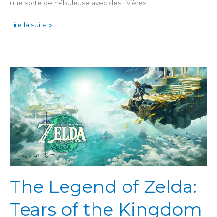
une sorte de nébuleuse avec des rivières
Heaven’s
Lire la suite »
Vault
The Legend of Zelda:
Tears of the Kingdom