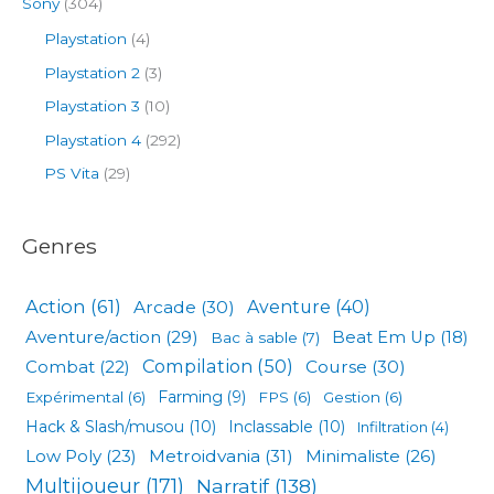
Sony
(304)
Playstation
(4)
Playstation 2
(3)
Playstation 3
(10)
Playstation 4
(292)
PS Vita
(29)
Genres
Action
(61)
Arcade
(30)
Aventure
(40)
Aventure/action
(29)
Beat Em Up
(18)
Bac à sable
(7)
Compilation
(50)
Combat
(22)
Course
(30)
Expérimental
(6)
Farming
(9)
FPS
(6)
Gestion
(6)
Hack & Slash/musou
(10)
Inclassable
(10)
Infiltration
(4)
Low Poly
(23)
Metroidvania
(31)
Minimaliste
(26)
Multijoueur
(171)
Narratif
(138)