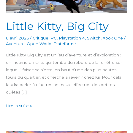
Little Kitty, Big City
8 avril 2026
/
Critique
,
PC
,
Playstation 4
,
Switch
,
Xbox One
/
Aventure
,
Open World
,
Plateforme
Little Kitty Big City est un jeu d’aventure et d’exploration :
on incarne un chat qui tombe du rebord de la fenêtre sur
lequel il faisait sa sieste, en haut d’une des plus hautes
tours du quartier, et cherche à revenir chez lui. Pour cela, il
faudra parler à d’autres animaux, effectuer des petites
quêtes […]
Little
Lire la suite »
Kitty,
Big
City