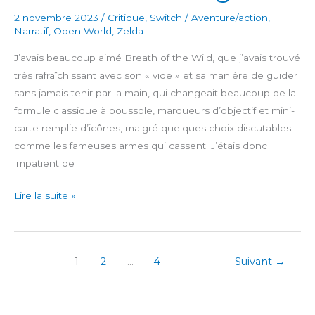
2 novembre 2023
/
Critique
,
Switch
/
Aventure/action
,
Narratif
,
Open World
,
Zelda
J’avais beaucoup aimé Breath of the Wild, que j’avais trouvé
très rafraîchissant avec son « vide » et sa manière de guider
sans jamais tenir par la main, qui changeait beaucoup de la
formule classique à boussole, marqueurs d’objectif et mini-
carte remplie d’icônes, malgré quelques choix discutables
comme les fameuses armes qui cassent. J’étais donc
impatient de
The
Lire la suite »
Legend
of
Zelda:
1
2
…
4
Suivant
→
Tears
of
the