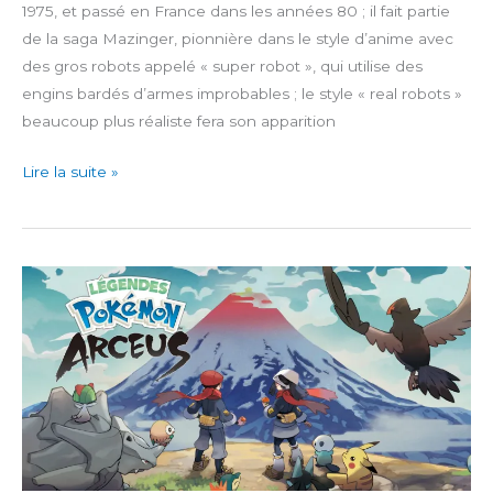
1975, et passé en France dans les années 80 ; il fait partie
de la saga Mazinger, pionnière dans le style d’anime avec
des gros robots appelé « super robot », qui utilise des
engins bardés d’armes improbables ; le style « real robots »
beaucoup plus réaliste fera son apparition
UFO
Lire la suite »
Robot
Grendizer
–
The
Feast
of
the
Wolves