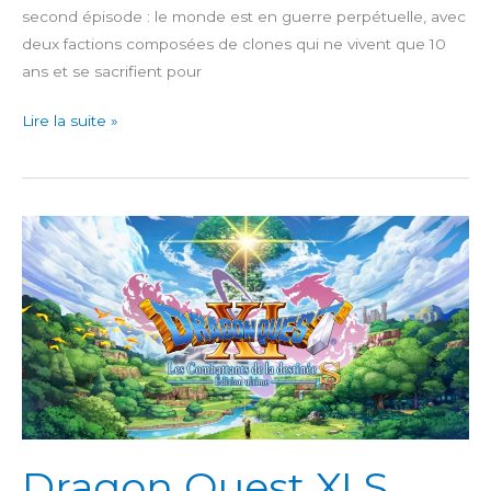
second épisode : le monde est en guerre perpétuelle, avec
deux factions composées de clones qui ne vivent que 10
ans et se sacrifient pour
Xenoblade
Lire la suite »
Chronicles
3
Dragon Quest XI S