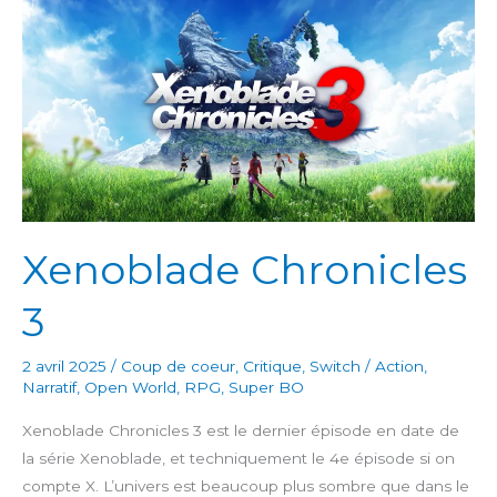
Xenoblade Chronicles
3
2 avril 2025
/
Coup de coeur
,
Critique
,
Switch
/
Action
,
Narratif
,
Open World
,
RPG
,
Super BO
Xenoblade Chronicles 3 est le dernier épisode en date de
la série Xenoblade, et techniquement le 4e épisode si on
compte X. L’univers est beaucoup plus sombre que dans le