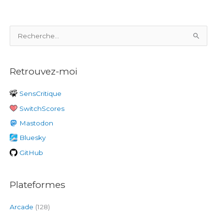
Kingdom
R
e
c
Retrouvez-moi
h
e
SensCritique
r
SwitchScores
c
h
Mastodon
e
Bluesky
r
GitHub
:
Plateformes
Arcade
(128)