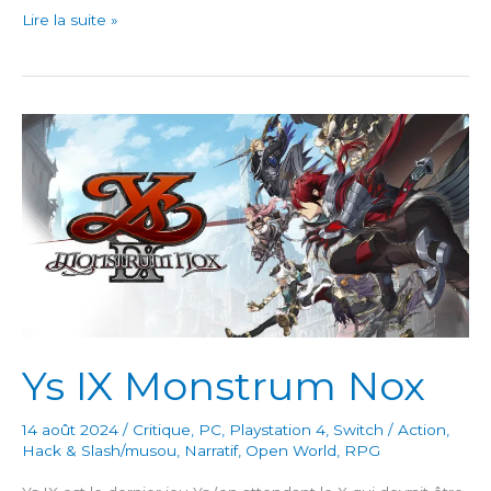
Xenoblade
Lire la suite »
Chronicles
2
Ys IX Monstrum Nox
14 août 2024
/
Critique
,
PC
,
Playstation 4
,
Switch
/
Action
,
Hack & Slash/musou
,
Narratif
,
Open World
,
RPG