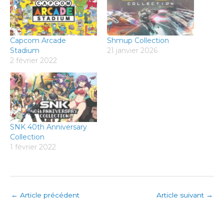
s
c
r
e
Capcom Arcade
Shmup Collection
e
Stadium
21 janvier 2026
2 février 2022
n
SNK 40th Anniversary
Collection
1 février 2022
←
Article précédent
Article suivant
→