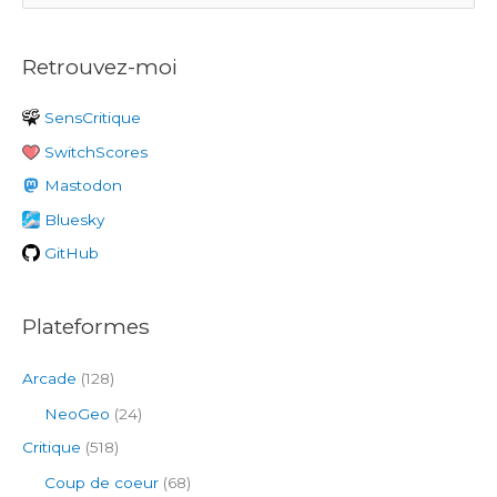
e
c
Retrouvez-moi
h
e
SensCritique
r
SwitchScores
c
h
Mastodon
e
Bluesky
r
GitHub
:
Plateformes
Arcade
(128)
NeoGeo
(24)
Critique
(518)
Coup de coeur
(68)