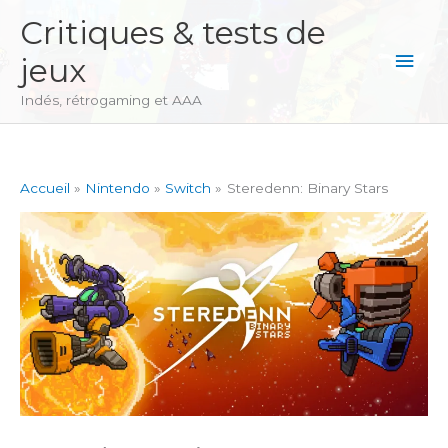
Aller
Critiques & tests de
au
Men
jeux
contenu
princ
Indés, rétrogaming et AAA
Accueil
Nintendo
Switch
Steredenn: Binary Stars