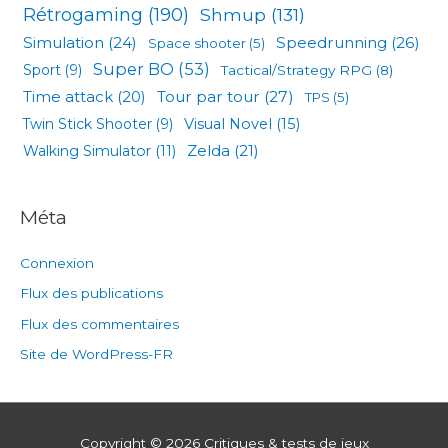
Rétrogaming
(190)
Shmup
(131)
Simulation
(24)
Speedrunning
(26)
Space shooter
(5)
Super BO
(53)
Sport
(9)
Tactical/Strategy RPG
(8)
Tour par tour
(27)
Time attack
(20)
TPS
(5)
Visual Novel
(15)
Twin Stick Shooter
(9)
Zelda
(21)
Walking Simulator
(11)
Méta
Connexion
Flux des publications
Flux des commentaires
Site de WordPress-FR
Copyright © 2026
Critiques & tests de jeux