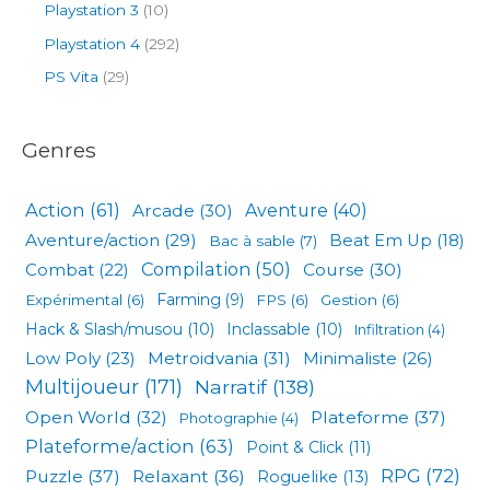
Playstation 3
(10)
Playstation 4
(292)
PS Vita
(29)
Genres
Action
(61)
Arcade
(30)
Aventure
(40)
Aventure/action
(29)
Beat Em Up
(18)
Bac à sable
(7)
Compilation
(50)
Combat
(22)
Course
(30)
Expérimental
(6)
Farming
(9)
FPS
(6)
Gestion
(6)
Hack & Slash/musou
(10)
Inclassable
(10)
Infiltration
(4)
Low Poly
(23)
Metroidvania
(31)
Minimaliste
(26)
Multijoueur
(171)
Narratif
(138)
Open World
(32)
Plateforme
(37)
Photographie
(4)
Plateforme/action
(63)
Point & Click
(11)
RPG
(72)
Puzzle
(37)
Relaxant
(36)
Roguelike
(13)