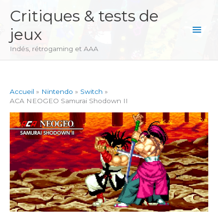
Aller
Critiques & tests de
au
Men
jeux
contenu
princ
Indés, rétrogaming et AAA
Accueil
Nintendo
Switch
ACA NEOGEO Samurai Shodown II