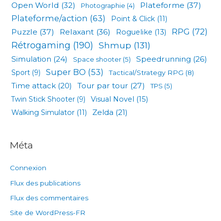
Open World
(32)
Plateforme
(37)
Photographie
(4)
Plateforme/action
(63)
Point & Click
(11)
RPG
(72)
Puzzle
(37)
Relaxant
(36)
Roguelike
(13)
Rétrogaming
(190)
Shmup
(131)
Simulation
(24)
Speedrunning
(26)
Space shooter
(5)
Super BO
(53)
Sport
(9)
Tactical/Strategy RPG
(8)
Tour par tour
(27)
Time attack
(20)
TPS
(5)
Visual Novel
(15)
Twin Stick Shooter
(9)
Zelda
(21)
Walking Simulator
(11)
Méta
Connexion
Flux des publications
Flux des commentaires
Site de WordPress-FR