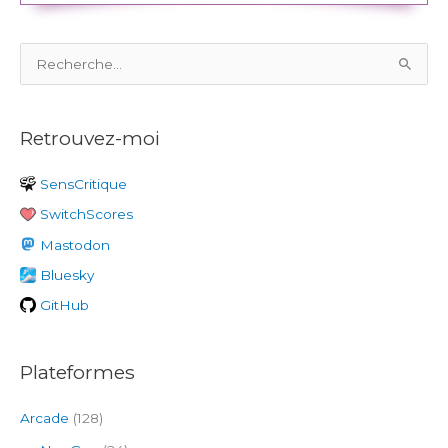
R
e
c
Retrouvez-moi
h
e
SensCritique
r
SwitchScores
c
h
Mastodon
e
Bluesky
r
GitHub
:
Plateformes
Arcade
(128)