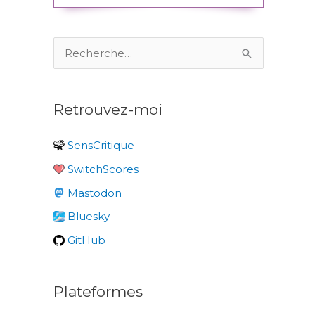
R
e
c
Retrouvez-moi
h
e
SensCritique
r
SwitchScores
c
Mastodon
h
e
Bluesky
r
GitHub
:
Plateformes