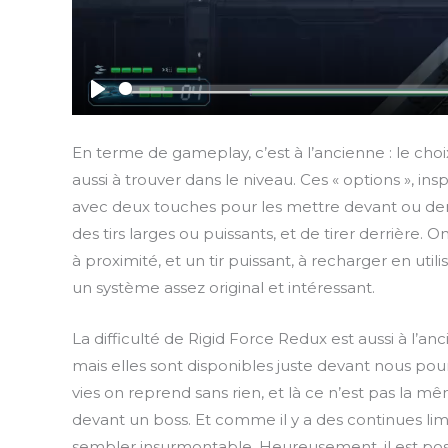
P
l
En terme de gameplay, c’est à l’ancienne : le choi
a
aussi à trouver dans le niveau. Ces « options », in
y
avec deux touches pour les mettre devant ou derr
des tirs larges ou puissants, et de tirer derrière.
à proximité, et un tir puissant, à recharger en utili
un système assez original et intéressant.
La difficulté de Rigid Force Redux est aussi à l’a
mais elles sont disponibles juste devant nous pou
vies on reprend sans rien, et là ce n’est pas la 
devant un boss. Et comme il y a des continues limi
sembler insurmontable. Heureusement, il est possi