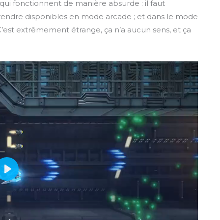
qui fonctionnent de manière absurde : il faut
 rendre disponibles en mode arcade ; et dans le mode
 C’est extrêmement étrange, ça n’a aucun sens, et ça
P
l
a
y