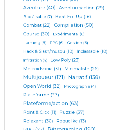
Aventure
(40)
Aventure/action
(29)
Beat Em Up
(18)
Bac à sable
(7)
Compilation
(50)
Combat
(22)
Course
(30)
Expérimental
(6)
Farming
(9)
FPS
(6)
Gestion
(6)
Hack & Slash/musou
(10)
Inclassable
(10)
Low Poly
(23)
Infiltration
(4)
Metroidvania
(31)
Minimaliste
(26)
Multijoueur
(171)
Narratif
(138)
Open World
(32)
Photographie
(4)
Plateforme
(37)
Plateforme/action
(63)
Puzzle
(37)
Point & Click
(11)
Relaxant
(36)
Roguelike
(13)
Rétrogaming
(190)
RPG
(72)