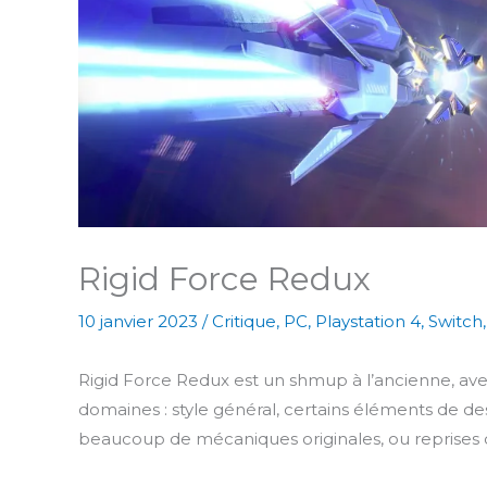
Rigid Force Redux
10 janvier 2023
/
Critique
,
PC
,
Playstation 4
,
Switch
Rigid Force Redux est un shmup à l’ancienne, ave
domaines : style général, certains éléments de desi
beaucoup de mécaniques originales, ou reprises d