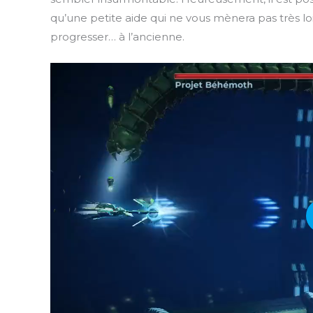
qu’une petite aide qui ne vous mènera pas très lo
progresser… à l’ancienne.