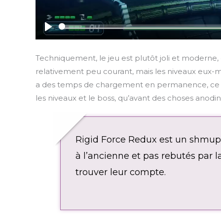
P
l
Techniquement, le jeu est plutôt joli et moderne,
a
relativement peu courant, mais les niveaux eux-m
y
a des temps de chargement en permanence, ce qui 
les niveaux et le boss, qu’avant des choses ano
Rigid Force Redux est un shmup 
à l’ancienne et pas rebutés par la
trouver leur compte.