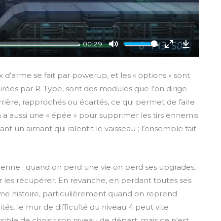
00:29
M
E
D
u
n
o
x d’arme se fait par powerup, et les « options » sont
t
t
w
spirées par R-Type, sont des modules que l’on dirige
e
e
n
ière, rapprochés ou écartés, ce qui permet de faire
r
l
 On a aussi une « épée » pour supprimer les tirs ennemis
f
o
sant un aimant qui ralentit le vaisseau ; l’ensemble fait
u
a
l
d
l
s
ncienne : quand on perd une vie on perd ses upgrades,
c
r les récupérer. En revanche, en perdant toutes ses
r
même histoire, particulièrement quand on reprend
e
tés, le mur de difficulté du niveau 4 peut vite
e
ble de choisir son niveau de départ, mais ce n’est