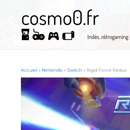
Aller
au
contenu
Accueil
Nintendo
Switch
Rigid Force Redux