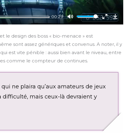
00:29
M
E
D
u
n
o
 et le design des boss « bio-menace » est
t
t
w
ême sont assez génériques et convenus. A noter, il y
e
e
n
est vite pénible : aussi bien avant le niveau, entre
r
l
dines comme le compteur de continues.
f
o
u
a
l
d
l
qui ne plaira qu’aux amateurs de jeux
s
 difficulté, mais ceux-là devraient y
c
r
e
e
n