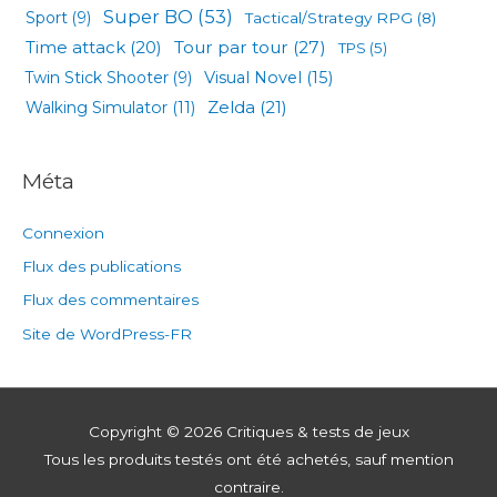
Super BO
(53)
Sport
(9)
Tactical/Strategy RPG
(8)
Tour par tour
(27)
Time attack
(20)
TPS
(5)
Visual Novel
(15)
Twin Stick Shooter
(9)
Zelda
(21)
Walking Simulator
(11)
Méta
Connexion
Flux des publications
Flux des commentaires
Site de WordPress-FR
Copyright © 2026
Critiques & tests de jeux
Tous les produits testés ont été achetés, sauf mention
contraire.