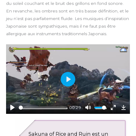
du soleil couchant et le bruit des grillons en fond sonore.
En revanche, les ombres sont en très basse définition, et le
jeu n’est pas parfaitement fluide. Les musiques d’inspiration
Japonaise sont sympathiques, mais il ne faut pas être
allergique aux instruments traditionnels Japonais.
P
l
a
y
00:29
P
M
E
D
l
u
n
o
a
t
t
w
Sakuna of Rice and Ruin est un
y
e
e
n