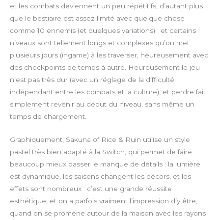
et les combats deviennent un peu répétitifs, d’autant plus
r
l
que le bestiaire est assez limité avec quelque chose
f
o
comme 10 ennemis (et quelques variations) ; et certains
u
a
niveaux sont tellement longs et complexes qu’on met
l
d
l
plusieurs jours (ingame) à les traverser, heureusement avec
s
des checkpoints de temps à autre. Heureusement le jeu
c
n’est pas très dur (avec un réglage de la difficulté
r
indépendant entre les combats et la culture), et perdre fait
e
simplement revenir au début du niveau, sans même un
e
temps de chargement.
n
Graphiquement, Sakuna of Rice & Ruin utilise un style
pastel très bien adapté à la Switch, qui permet de faire
beaucoup mieux passer le manque de détails : la lumière
est dynamique, les saisons changent les décors, et les
effets sont nombreux : c’est une grande réussite
esthétique, et on a parfois vraiment l’impression d’y être,
quand on se promène autour de la maison avec les rayons