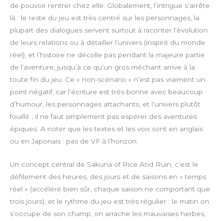
c
de pouvoir rentrer chez elle. Globalement, l’intrigue s’arrête
r
là : le reste du jeu est très centré sur les personnages, la
e
plupart des dialogues servent surtout à raconter l’évolution
e
de leurs relations ou à détailler l’univers (inspiré du monde
n
réel), et l’histoire ne décolle pas pendant la majeure partie
de l’aventure, jusqu’à ce qu’un gros méchant arrive à la
toute fin du jeu. Ce « non-scénario » n’est pas vraiment un
point négatif, car l’écriture est très bonne avec beaucoup
d’humour, les personnages attachants, et l’univers plutôt
fouillé ; il ne faut simplement pas espérer des aventures
épiques. A noter que les textes et les voix sont en anglais
ou en Japonais : pas de VF à l’horizon.
Un concept central de Sakuna of Rice And Ruin, c’est le
défilement des heures, des jours et de saisons en « temps
réel » (accéléré bien sûr, chaque saison ne comportant que
trois jours), et le rythme du jeu est très régulier : le matin on
s’occupe de son champ, on arrache les mauvaises herbes,