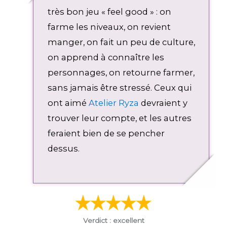
r
l
très bon jeu « feel good » : on
f
o
farme les niveaux, on revient
u
a
manger, on fait un peu de culture,
l
d
l
on apprend à connaître les
s
personnages, on retourne farmer,
c
sans jamais être stressé. Ceux qui
r
ont aimé
Atelier Ryza
devraient y
e
e
trouver leur compte, et les autres
n
feraient bien de se pencher
dessus.
Verdict : excellent