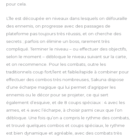
s
pour cela.
c
r
L’île est découpée en niveaux dans lesquels on défouraille
e
des ennemis, on progresse avec des passages de
e
plateforme pas toujours très réussis, et on cherche des
n
secrets ; parfois on élimine un boss, rarement très
compliqué. Terminer le niveau – ou effectuer des objectifs,
selon le moment – débloque le niveau suivant sur la carte,
et on recommence. Pour les combats, outre les
traditionnels coup fort/lent et faible/rapide à combiner pour
effectuer des combos très nombreuses, Sakuna dispose
d’une écharpe magique qui lui permet d’agripper les
ennemis ou le décor pour se projeter, ce qui sert
également d’esquive, et de 8 coups spéciaux : 4 avec les
armes, et 4 avec l’écharpe, à choisir parmi ceux que l’on
débloque. Une fois qu’on a compris le rythme des combats,
et trouvé quelques combos et coups spéciaux, le rythme
est bien dynamique et agréable, avec des combats très