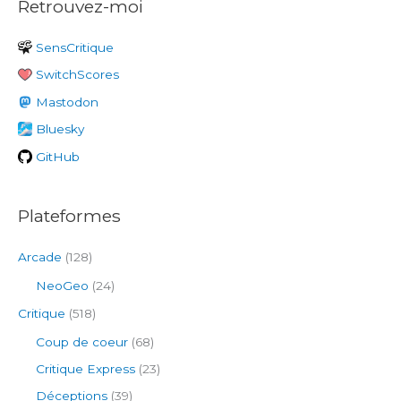
Retrouvez-moi
h
e
SensCritique
r
SwitchScores
c
h
Mastodon
e
Bluesky
r
GitHub
:
Plateformes
Arcade
(128)
NeoGeo
(24)
Critique
(518)
Coup de coeur
(68)
Critique Express
(23)
Déceptions
(39)