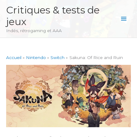
Aller
Critiques & tests de
au
Men
jeux
contenu
princ
Indés, rétrogaming et AAA
Accueil
Nintendo
Switch
Sakuna: Of Rice and Ruin