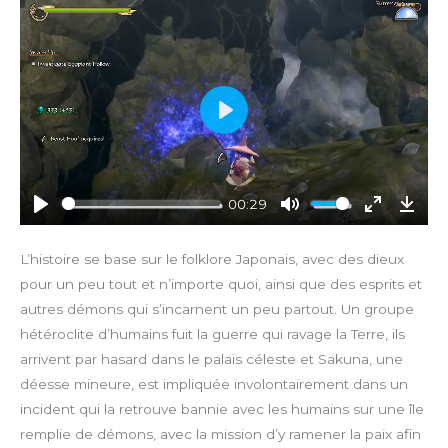
P
l
a
y
00:29
P
M
E
D
l
u
n
o
L’histoire se base sur le folklore Japonais, avec des dieux
a
t
t
w
pour un peu tout et n’importe quoi, ainsi que des esprits et
y
e
e
n
autres démons qui s’incarnent un peu partout. Un groupe
r
l
hétéroclite d’humains fuit la guerre qui ravage la Terre, ils
f
o
arrivent par hasard dans le palais céleste et Sakuna, une
u
a
déesse mineure, est impliquée involontairement dans un
l
d
l
incident qui la retrouve bannie avec les humains sur une île
s
remplie de démons, avec la mission d’y ramener la paix afin