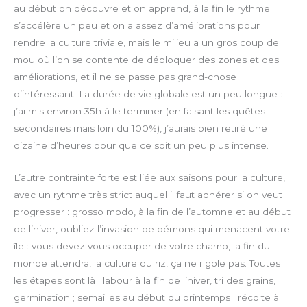
r
au début on découvre et on apprend, à la fin le rythme
e
s’accélère un peu et on a assez d’améliorations pour
e
rendre la culture triviale, mais le milieu a un gros coup de
n
mou où l’on se contente de débloquer des zones et des
améliorations, et il ne se passe pas grand-chose
d’intéressant. La durée de vie globale est un peu longue :
j’ai mis environ 35h à le terminer (en faisant les quêtes
secondaires mais loin du 100%), j’aurais bien retiré une
dizaine d’heures pour que ce soit un peu plus intense.
L’autre contrainte forte est liée aux saisons pour la culture,
avec un rythme très strict auquel il faut adhérer si on veut
progresser : grosso modo, à la fin de l’automne et au début
de l’hiver, oubliez l’invasion de démons qui menacent votre
île : vous devez vous occuper de votre champ, la fin du
monde attendra, la culture du riz, ça ne rigole pas. Toutes
les étapes sont là : labour à la fin de l’hiver, tri des grains,
germination ; semailles au début du printemps ; récolte à