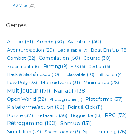
PS Vita
(29)
Genres
Action
(61)
Arcade
(30)
Aventure
(40)
Aventure/action
(29)
Beat Em Up
(18)
Bac à sable
(7)
Compilation
(50)
Combat
(22)
Course
(30)
Expérimental
(6)
Farming
(9)
FPS
(6)
Gestion
(6)
Hack & Slash/musou
(10)
Inclassable
(10)
Infiltration
(4)
Low Poly
(23)
Metroidvania
(31)
Minimaliste
(26)
Multijoueur
(171)
Narratif
(138)
Open World
(32)
Plateforme
(37)
Photographie
(4)
Plateforme/action
(63)
Point & Click
(11)
RPG
(72)
Puzzle
(37)
Relaxant
(36)
Roguelike
(13)
Rétrogaming
(190)
Shmup
(131)
Simulation
(24)
Speedrunning
(26)
Space shooter
(5)