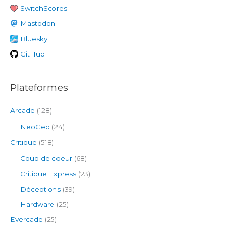
SwitchScores
c
h
Mastodon
e
Bluesky
r
GitHub
:
Plateformes
Arcade
(128)
NeoGeo
(24)
Critique
(518)
Coup de coeur
(68)
Critique Express
(23)
Déceptions
(39)
Hardware
(25)
Evercade
(25)