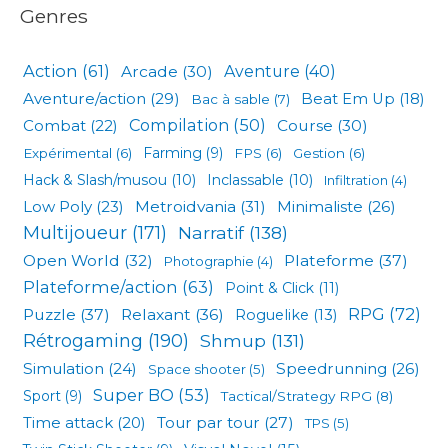
Genres
Action
(61)
Arcade
(30)
Aventure
(40)
Aventure/action
(29)
Beat Em Up
(18)
Bac à sable
(7)
Compilation
(50)
Combat
(22)
Course
(30)
Expérimental
(6)
Farming
(9)
FPS
(6)
Gestion
(6)
Hack & Slash/musou
(10)
Inclassable
(10)
Infiltration
(4)
Low Poly
(23)
Metroidvania
(31)
Minimaliste
(26)
Multijoueur
(171)
Narratif
(138)
Open World
(32)
Plateforme
(37)
Photographie
(4)
Plateforme/action
(63)
Point & Click
(11)
RPG
(72)
Puzzle
(37)
Relaxant
(36)
Roguelike
(13)
Rétrogaming
(190)
Shmup
(131)
Simulation
(24)
Speedrunning
(26)
Space shooter
(5)
Super BO
(53)
Sport
(9)
Tactical/Strategy RPG
(8)
Tour par tour
(27)
Time attack
(20)
TPS
(5)