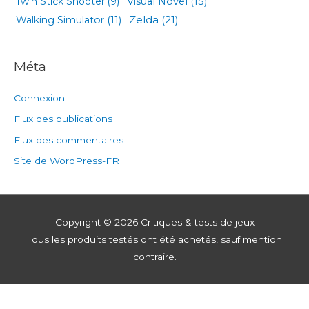
Visual Novel
(15)
Twin Stick Shooter
(9)
Zelda
(21)
Walking Simulator
(11)
Méta
Connexion
Flux des publications
Flux des commentaires
Site de WordPress-FR
Copyright © 2026
Critiques & tests de jeux
Tous les produits testés ont été achetés, sauf mention
contraire.