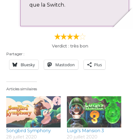
s
que la Switch.
c
r
e
e
n
Verdict : très bon
Partager :
Bluesky
Mastodon
Plus
Articles similaires
Songbird Symphony
Luigi’s Mansion 3
28 juillet 2020
20 juillet 2020