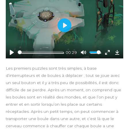
P
l
a
y
00:29
P
M
E
D
l
u
n
o
Les premiers puzzles sont très simples, à base
a
t
t
w
d’interrupteurs et de boules à déplacer ; tout se joue avec
y
e
e
n
un seul bouton et il y a très peu de possibilités, il est donc
r
l
difficile de se perdre. Après un moment, on comprend que
f
o
les boules sont en réalité des mondes, et que l’on peut y
u
a
entrer et en sortir lorsqu’on les place sur certains
l
d
l
réceptacles. Après un petit temps, on peut commencer à
s
transporter une boule dans une autre, et c’est là que le
c
cerveau commence à chauffer car chaque boule a une