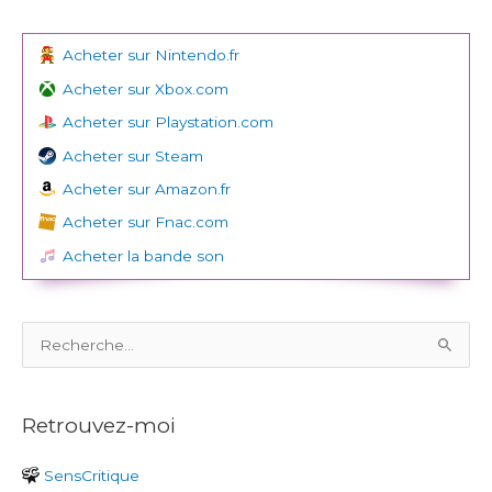
Acheter sur Nintendo.fr
Acheter sur Xbox.com
Acheter sur Playstation.com
Acheter sur Steam
Acheter sur Amazon.fr
Acheter sur Fnac.com
Acheter la bande son
R
e
c
Retrouvez-moi
h
e
SensCritique
r