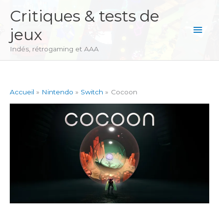
Aller
Critiques & tests de
au
Men
jeux
contenu
princ
Indés, rétrogaming et AAA
Accueil
Nintendo
Switch
Cocoon