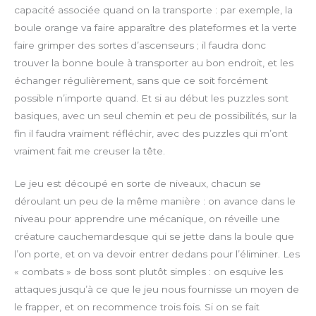
r
capacité associée quand on la transporte : par exemple, la
e
boule orange va faire apparaître des plateformes et la verte
e
faire grimper des sortes d’ascenseurs ; il faudra donc
n
trouver la bonne boule à transporter au bon endroit, et les
échanger régulièrement, sans que ce soit forcément
possible n’importe quand. Et si au début les puzzles sont
basiques, avec un seul chemin et peu de possibilités, sur la
fin il faudra vraiment réfléchir, avec des puzzles qui m’ont
vraiment fait me creuser la tête.
Le jeu est découpé en sorte de niveaux, chacun se
déroulant un peu de la même manière : on avance dans le
niveau pour apprendre une mécanique, on réveille une
créature cauchemardesque qui se jette dans la boule que
l’on porte, et on va devoir entrer dedans pour l’éliminer. Les
« combats » de boss sont plutôt simples : on esquive les
attaques jusqu’à ce que le jeu nous fournisse un moyen de
le frapper, et on recommence trois fois. Si on se fait