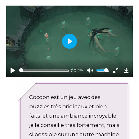
P
l
a
y
00:29
P
M
E
D
l
u
n
o
a
t
t
w
Cocoon est un jeu avec des
y
e
e
n
r
l
puzzles très originaux et bien
f
o
faits, et une ambiance incroyable :
u
a
je le conseille très fortement, mais
l
d
l
si possible sur une autre machine