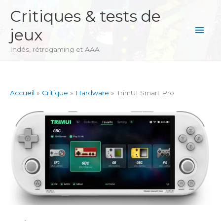
Aller
Critiques & tests de
au
Men
jeux
contenu
princ
Indés, rétrogaming et AAA
Accueil
Critique
Hardware
TrimUI Smart Pro