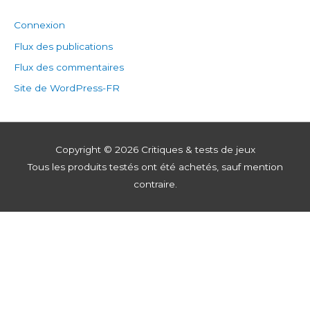
Connexion
Flux des publications
Flux des commentaires
Site de WordPress-FR
Copyright © 2026
Critiques & tests de jeux
Tous les produits testés ont été achetés, sauf mention
contraire.