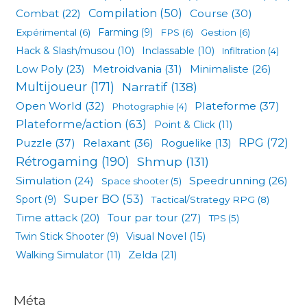
Compilation
(50)
Combat
(22)
Course
(30)
Expérimental
(6)
Farming
(9)
FPS
(6)
Gestion
(6)
Hack & Slash/musou
(10)
Inclassable
(10)
Infiltration
(4)
Low Poly
(23)
Metroidvania
(31)
Minimaliste
(26)
Multijoueur
(171)
Narratif
(138)
Open World
(32)
Plateforme
(37)
Photographie
(4)
Plateforme/action
(63)
Point & Click
(11)
RPG
(72)
Puzzle
(37)
Relaxant
(36)
Roguelike
(13)
Rétrogaming
(190)
Shmup
(131)
Simulation
(24)
Speedrunning
(26)
Space shooter
(5)
Super BO
(53)
Sport
(9)
Tactical/Strategy RPG
(8)
Tour par tour
(27)
Time attack
(20)
TPS
(5)
Visual Novel
(15)
Twin Stick Shooter
(9)
Zelda
(21)
Walking Simulator
(11)
Méta