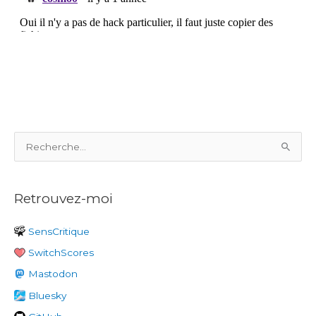
R
e
c
Retrouvez-moi
h
e
SensCritique
r
SwitchScores
c
h
Mastodon
e
Bluesky
r