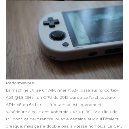
Performances
La machine utilise un Allwinner A133+, basé sur 4x Cortex-
A53 @1.8 GHz : un CPU de 2012 qui utilise l’architecture
ARM v8 en 64 bits. La fréquence est légèrement
supérieure à celle des Anbernic « XX » (1.8GHz au lieu de
1.5) donc ça peut rendre jouable certains jeux qui l’étaient
presque, mais ça ne double pas la vitesse non plus. Le GPU