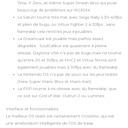
Time, F-Zero, et même Super Smash Bros qui pose
beaucoup de problèmes sur RG35XX.
La Saturn tourne très mal, avec Sega Rally à 30-40fps
et plein de bugs, ou Virtua Fighter 2 à 30fps ; sans
frameskip cela rend les jeux injouables.
La Dreamcast est jouable mais parfois assez
dégradée : SoulCalibur est quasiment à pleine
vitesse, Daytona USA n’a pas de bugs mais ne tourne
qu’entre 20 et 30fps, et MvC2 et Virtua Tennis sont
également jouables mais à 30fps avec du frameskip.
La Nintendo DS n’a pas de souci sur les jeux testés
(New Super Mario Bros et Mario Kart)
La PSP tourne à mi-vitesse avec du frameskip, que
ce soit sur God of War, Outrun 2 ou Lumines.
Interface et fonctionnalités
Le meilleur OS testé est certainement CrossMix, qui est
une amélioration intelligente de l’OS de base.