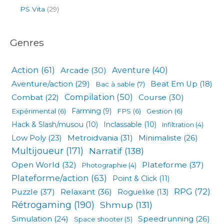
PS Vita
(29)
Genres
Action
(61)
Arcade
(30)
Aventure
(40)
Aventure/action
(29)
Beat Em Up
(18)
Bac à sable
(7)
Compilation
(50)
Combat
(22)
Course
(30)
Expérimental
(6)
Farming
(9)
FPS
(6)
Gestion
(6)
Hack & Slash/musou
(10)
Inclassable
(10)
Infiltration
(4)
Low Poly
(23)
Metroidvania
(31)
Minimaliste
(26)
Multijoueur
(171)
Narratif
(138)
Open World
(32)
Plateforme
(37)
Photographie
(4)
Plateforme/action
(63)
Point & Click
(11)
RPG
(72)
Puzzle
(37)
Relaxant
(36)
Roguelike
(13)
Rétrogaming
(190)
Shmup
(131)
Simulation
(24)
Speedrunning
(26)
Space shooter
(5)