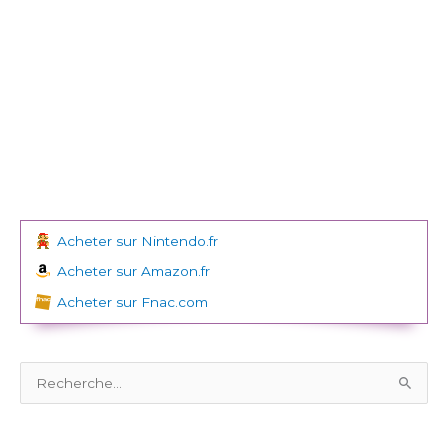
Acheter sur Nintendo.fr
Acheter sur Amazon.fr
Acheter sur Fnac.com
R
e
c