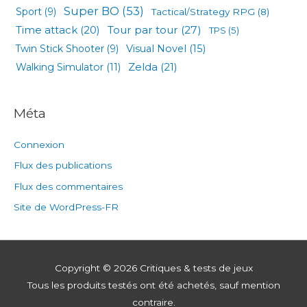
Super BO
(53)
Sport
(9)
Tactical/Strategy RPG
(8)
Tour par tour
(27)
Time attack
(20)
TPS
(5)
Visual Novel
(15)
Twin Stick Shooter
(9)
Zelda
(21)
Walking Simulator
(11)
Méta
Connexion
Flux des publications
Flux des commentaires
Site de WordPress-FR
Copyright © 2026
Critiques & tests de jeux
Tous les produits testés ont été achetés, sauf mention
contraire.