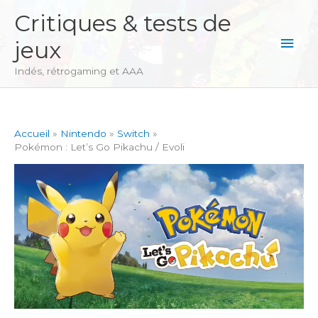
Aller
Critiques & tests de
au
Men
jeux
contenu
princ
Indés, rétrogaming et AAA
Accueil
Nintendo
Switch
Pokémon : Let’s Go Pikachu / Evoli