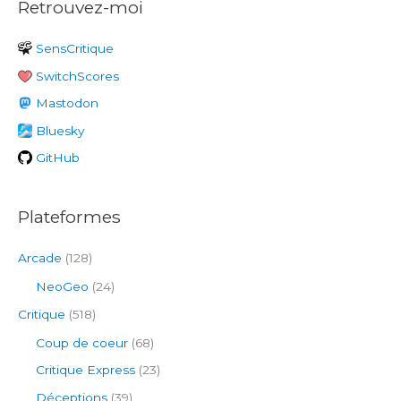
Retrouvez-moi
h
e
SensCritique
r
SwitchScores
c
h
Mastodon
e
Bluesky
r
GitHub
:
Plateformes
Arcade
(128)
NeoGeo
(24)
Critique
(518)
Coup de coeur
(68)
Critique Express
(23)
Déceptions
(39)