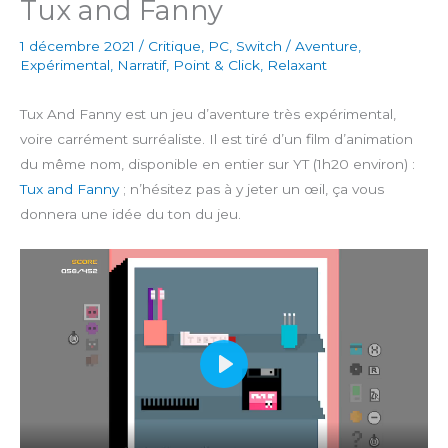
Tux and Fanny
1 décembre 2021
/
Critique
,
PC
,
Switch
/
Aventure
,
Expérimental
,
Narratif
,
Point & Click
,
Relaxant
Tux And Fanny est un jeu d’aventure très expérimental,
voire carrément surréaliste. Il est tiré d’un film d’animation
du même nom, disponible en entier sur YT (1h20 environ) :
Tux and Fanny
; n’hésitez pas à y jeter un œil, ça vous
donnera une idée du ton du jeu.
P
l
a