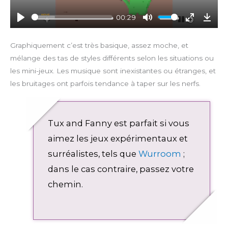
a
y
00:29
P
M
E
D
l
u
n
o
Graphiquement c’est très basique, assez moche, et
a
t
t
w
mélange des tas de styles différents selon les situations ou
y
e
e
n
les mini-jeux. Les musique sont inexistantes ou étranges, et
r
l
les bruitages ont parfois tendance à taper sur les nerfs.
f
o
u
a
l
d
l
Tux and Fanny est parfait si vous
s
aimez les jeux expérimentaux et
c
surréalistes, tels que
Wurroom
;
r
e
dans le cas contraire, passez votre
e
chemin.
n