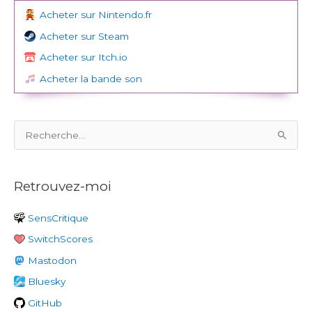
Acheter sur Nintendo.fr
Acheter sur Steam
Acheter sur Itch.io
Acheter la bande son
R
e
c
Retrouvez-moi
h
e
SensCritique
r
SwitchScores
c
h
Mastodon
e
Bluesky
r
GitHub