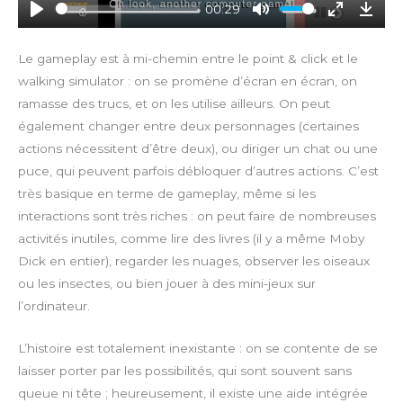
y
00:29
P
M
E
D
l
u
n
o
Le gameplay est à mi-chemin entre le point & click et le
a
t
t
w
walking simulator : on se promène d’écran en écran, on
y
e
e
n
ramasse des trucs, et on les utilise ailleurs. On peut
r
l
également changer entre deux personnages (certaines
f
o
actions nécessitent d’être deux), ou diriger un chat ou une
u
a
puce, qui peuvent parfois débloquer d’autres actions. C’est
l
d
l
très basique en terme de gameplay, même si les
s
interactions sont très riches : on peut faire de nombreuses
c
activités inutiles, comme lire des livres (il y a même Moby
r
Dick en entier), regarder les nuages, observer les oiseaux
e
ou les insectes, ou bien jouer à des mini-jeux sur
e
l’ordinateur.
n
L’histoire est totalement inexistante : on se contente de se
laisser porter par les possibilités, qui sont souvent sans
queue ni tête ; heureusement, il existe une aide intégrée