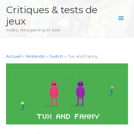
Aller
Critiques & tests de
au
Men
jeux
contenu
princ
Indés, rétrogaming et AAA
Accueil
Nintendo
Switch
Tux and Fanny