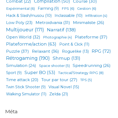
Compilation
(50)
Combat
(22)
Course
(30)
Expérimental
(6)
Farming
(9)
FPS
(6)
Gestion
(6)
Hack & Slash/musou
(10)
Inclassable
(10)
Infiltration
(4)
Low Poly
(23)
Metroidvania
(31)
Minimaliste
(26)
Multijoueur
(171)
Narratif
(138)
Open World
(32)
Plateforme
(37)
Photographie
(4)
Plateforme/action
(63)
Point & Click
(11)
RPG
(72)
Puzzle
(37)
Relaxant
(36)
Roguelike
(13)
Rétrogaming
(190)
Shmup
(131)
Simulation
(24)
Speedrunning
(26)
Space shooter
(5)
Super BO
(53)
Sport
(9)
Tactical/Strategy RPG
(8)
Tour par tour
(27)
Time attack
(20)
TPS
(5)
Visual Novel
(15)
Twin Stick Shooter
(9)
Zelda
(21)
Walking Simulator
(11)
Méta