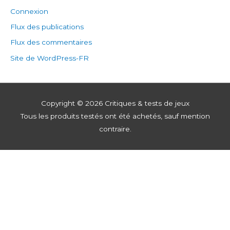
Connexion
Flux des publications
Flux des commentaires
Site de WordPress-FR
Copyright © 2026
Critiques & tests de jeux
Tous les produits testés ont été achetés, sauf mention
contraire.