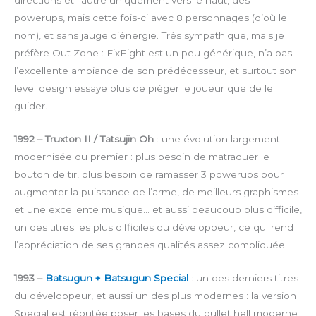
directions et l’autre uniquement vers le haut, des
powerups, mais cette fois-ci avec 8 personnages (d’où le
nom), et sans jauge d’énergie. Très sympathique, mais je
préfère Out Zone : FixEight est un peu générique, n’a pas
l’excellente ambiance de son prédécesseur, et surtout son
level design essaye plus de piéger le joueur que de le
guider.
1992 – Truxton II / Tatsujin Oh
: une évolution largement
modernisée du premier : plus besoin de matraquer le
bouton de tir, plus besoin de ramasser 3 powerups pour
augmenter la puissance de l’arme, de meilleurs graphismes
et une excellente musique… et aussi beaucoup plus difficile,
un des titres les plus difficiles du développeur, ce qui rend
l’appréciation de ses grandes qualités assez compliquée.
1993 –
Batsugun + Batsugun Special
: un des derniers titres
du développeur, et aussi un des plus modernes : la version
Special est réputée poser les bases du bullet hell moderne,