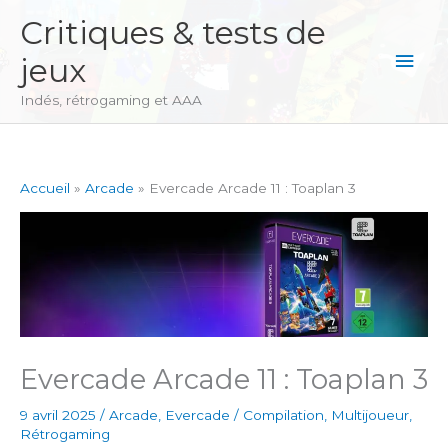
Aller
Critiques & tests de
au
Men
jeux
contenu
princ
Indés, rétrogaming et AAA
Accueil
Arcade
Evercade Arcade 11 : Toaplan 3
Evercade Arcade 11 : Toaplan 3
9 avril 2025
/
Arcade
,
Evercade
/
Compilation
,
Multijoueur
,
Rétrogaming