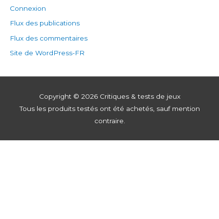
Connexion
Flux des publications
Flux des commentaires
Site de WordPress-FR
Copyright © 2026
Critiques & tests de jeux
Tous les produits testés ont été achetés, sauf mention
contraire.