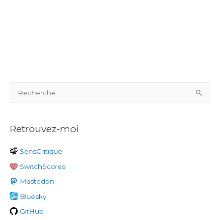
R
e
c
Retrouvez-moi
h
e
SensCritique
r
SwitchScores
c
h
Mastodon
e
Bluesky
r
GitHub