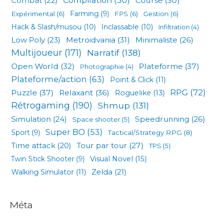
Combat
(22)
Course
(30)
Expérimental
(6)
Farming
(9)
FPS
(6)
Gestion
(6)
Hack & Slash/musou
(10)
Inclassable
(10)
Infiltration
(4)
Low Poly
(23)
Metroidvania
(31)
Minimaliste
(26)
Multijoueur
(171)
Narratif
(138)
Open World
(32)
Plateforme
(37)
Photographie
(4)
Plateforme/action
(63)
Point & Click
(11)
RPG
(72)
Puzzle
(37)
Relaxant
(36)
Roguelike
(13)
Rétrogaming
(190)
Shmup
(131)
Simulation
(24)
Speedrunning
(26)
Space shooter
(5)
Super BO
(53)
Sport
(9)
Tactical/Strategy RPG
(8)
Tour par tour
(27)
Time attack
(20)
TPS
(5)
Visual Novel
(15)
Twin Stick Shooter
(9)
Zelda
(21)
Walking Simulator
(11)
Méta