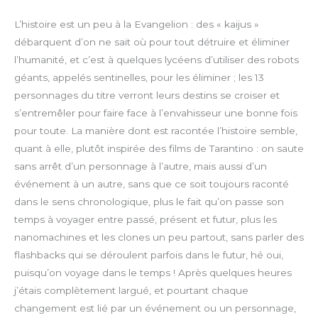
l
u
n
o
L’histoire est un peu à la Evangelion : des « kaijus »
a
t
t
w
débarquent d’on ne sait où pour tout détruire et éliminer
y
e
e
n
l’humanité, et c’est à quelques lycéens d’utiliser des robots
r
l
géants, appelés sentinelles, pour les éliminer ; les 13
f
o
personnages du titre verront leurs destins se croiser et
u
a
s’entremêler pour faire face à l’envahisseur une bonne fois
l
d
l
pour toute. La manière dont est racontée l’histoire semble,
s
quant à elle, plutôt inspirée des films de Tarantino : on saute
c
sans arrêt d’un personnage à l’autre, mais aussi d’un
r
événement à un autre, sans que ce soit toujours raconté
e
dans le sens chronologique, plus le fait qu’on passe son
e
temps à voyager entre passé, présent et futur, plus les
n
nanomachines et les clones un peu partout, sans parler des
flashbacks qui se déroulent parfois dans le futur, hé oui,
puisqu’on voyage dans le temps ! Après quelques heures
j’étais complètement largué, et pourtant chaque
changement est lié par un événement ou un personnage,