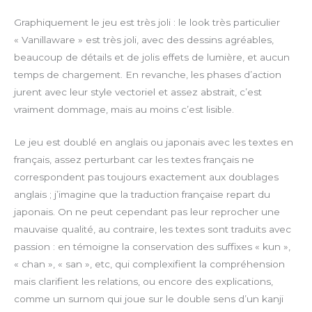
l
u
n
o
Graphiquement le jeu est très joli : le look très particulier
a
t
t
w
« Vanillaware » est très joli, avec des dessins agréables,
y
e
e
n
beaucoup de détails et de jolis effets de lumière, et aucun
r
l
temps de chargement. En revanche, les phases d’action
f
o
jurent avec leur style vectoriel et assez abstrait, c’est
u
a
vraiment dommage, mais au moins c’est lisible.
l
d
l
Le jeu est doublé en anglais ou japonais avec les textes en
s
c
français, assez perturbant car les textes français ne
r
correspondent pas toujours exactement aux doublages
e
anglais ; j’imagine que la traduction française repart du
e
japonais. On ne peut cependant pas leur reprocher une
n
mauvaise qualité, au contraire, les textes sont traduits avec
passion : en témoigne la conservation des suffixes « kun »,
« chan », « san », etc, qui complexifient la compréhension
mais clarifient les relations, ou encore des explications,
comme un surnom qui joue sur le double sens d’un kanji