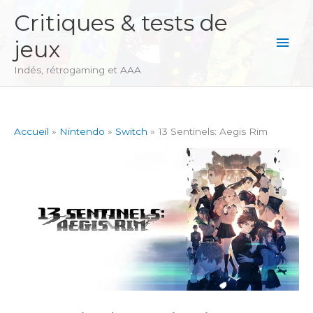
Aller
Critiques & tests de
au
Men
jeux
contenu
princ
Indés, rétrogaming et AAA
Accueil
Nintendo
Switch
13 Sentinels: Aegis Rim