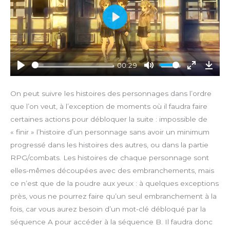
P
l
a
y
00:29
P
M
E
D
l
u
n
o
On peut suivre les histoires des personnages dans l’ordre
a
t
t
w
que l’on veut, à l’exception de moments où il faudra faire
y
e
e
n
certaines actions pour débloquer la suite : impossible de
r
l
« finir » l’histoire d’un personnage sans avoir un minimum
f
o
progressé dans les histoires des autres, ou dans la partie
u
a
RPG/combats. Les histoires de chaque personnage sont
l
d
l
elles-mêmes découpées avec des embranchements, mais
s
ce n’est que de la poudre aux yeux : à quelques exceptions
c
près, vous ne pourrez faire qu’un seul embranchement à la
r
fois, car vous aurez besoin d’un mot-clé débloqué par la
e
séquence A pour accéder à la séquence B. Il faudra donc
e