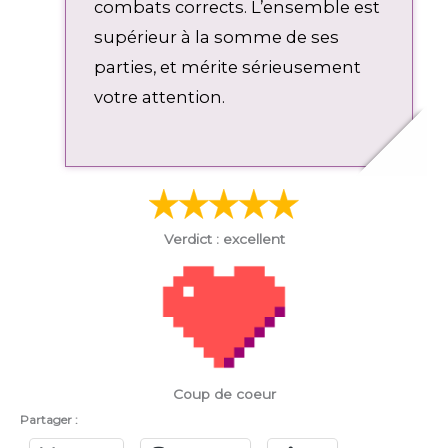
l
combats corrects. L’ensemble est
s
supérieur à la somme de ses
c
parties, et mérite sérieusement
r
votre attention.
e
e
n
Verdict : excellent
Coup de coeur
Partager :