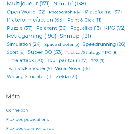
Multijoueur
(171)
Narratif
(138)
Open World
(32)
Plateforme
(37)
Photographie
(4)
Plateforme/action
(63)
Point & Click
(11)
RPG
(72)
Puzzle
(37)
Relaxant
(36)
Roguelike
(13)
Rétrogaming
(190)
Shmup
(131)
Simulation
(24)
Speedrunning
(26)
Space shooter
(5)
Super BO
(53)
Sport
(9)
Tactical/Strategy RPG
(8)
Tour par tour
(27)
Time attack
(20)
TPS
(5)
Visual Novel
(15)
Twin Stick Shooter
(9)
Zelda
(21)
Walking Simulator
(11)
Méta
Connexion
Flux des publications
Flux des commentaires