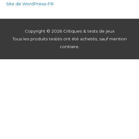
Site de WordPress-FR
Copyright © 2026
Critiques & tests de jeux
Tous les produits testés ont été achetés, sauf mention
contraire.