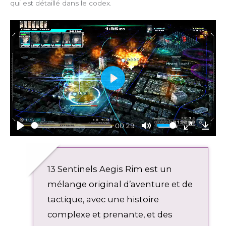
qui est détaillé dans le codex.
P
l
a
y
00:29
P
M
E
D
l
u
n
o
a
t
t
w
13 Sentinels Aegis Rim est un
y
e
e
n
r
l
mélange original d’aventure et de
f
o
tactique, avec une histoire
u
a
complexe et prenante, et des
l
d