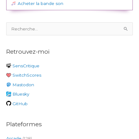
Acheter la bande son
R
e
c
Retrouvez-moi
h
e
SensCritique
r
SwitchScores
c
h
Mastodon
e
Bluesky
r
GitHub
:
Plateformes
Arcade
(128)