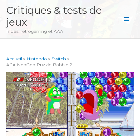
Aller
Critiques & tests de
au
Men
jeux
contenu
princ
Indés, rétrogaming et AAA
Accueil
Nintendo
Switch
ACA NeoGeo Puzzle Bobble 2