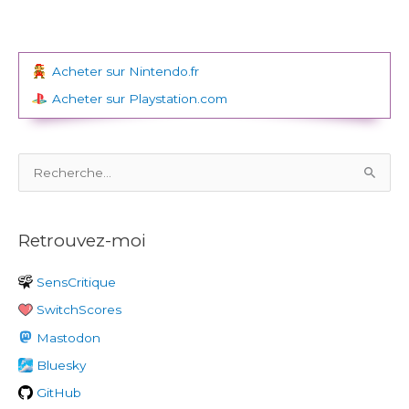
Acheter sur Nintendo.fr
Acheter sur Playstation.com
R
e
c
Retrouvez-moi
h
e
SensCritique
r
SwitchScores
c
h
Mastodon
e
Bluesky
r
GitHub