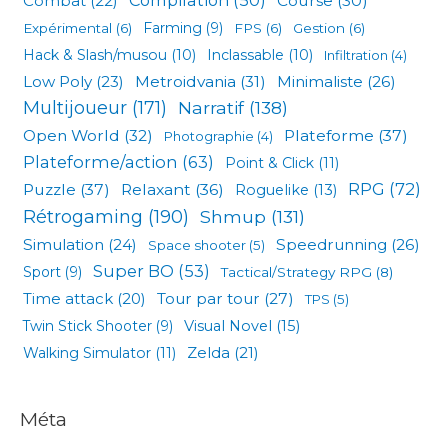
Combat
(22)
Course
(30)
Expérimental
(6)
Farming
(9)
FPS
(6)
Gestion
(6)
Hack & Slash/musou
(10)
Inclassable
(10)
Infiltration
(4)
Low Poly
(23)
Metroidvania
(31)
Minimaliste
(26)
Multijoueur
(171)
Narratif
(138)
Open World
(32)
Plateforme
(37)
Photographie
(4)
Plateforme/action
(63)
Point & Click
(11)
RPG
(72)
Puzzle
(37)
Relaxant
(36)
Roguelike
(13)
Rétrogaming
(190)
Shmup
(131)
Simulation
(24)
Speedrunning
(26)
Space shooter
(5)
Super BO
(53)
Sport
(9)
Tactical/Strategy RPG
(8)
Tour par tour
(27)
Time attack
(20)
TPS
(5)
Visual Novel
(15)
Twin Stick Shooter
(9)
Zelda
(21)
Walking Simulator
(11)
Méta