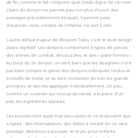
l
de fin, comme le fait n’importe quel Zelda digne de ce nom.
s
L’item du donjon ne permet pas non plus d’ouvrir des
c
passages précédemment bloqués, il permet juste
r
d’avancer, voire, comble de l’infamie, ne sert à rien.
e
e
L’autre défaut majeur de Blossom Tales, c’est le level design
n
assez répétitif. Les donjons comportent 3 types de pièces :
des arènes de combat, des puzzles, et des « plate-formes ».
Au bout du 2e donjon, on sent bien que les designers n’ont
pas bien compris le génie des donjons imbriqués, tordus et
évolutifs de Zelda, et se sont contentés de tirer les grands
principes, et des les appliquer individuellement. Un peu
comme un cuisinier qui vous proposerait, à la place d’un
plat, les ingrédients séparés.
Les puzzles sont aussi trop peu variés et ne proposent que
4 types : des interrupteurs, des dalles à remplir en un seul
passage, des blocs à pousser, et le jeu pour enfants