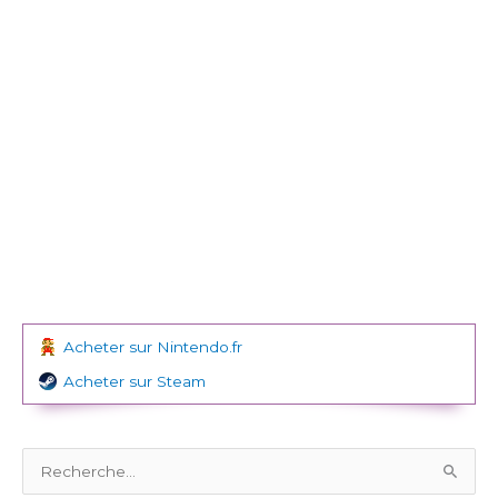
Acheter sur Nintendo.fr
Acheter sur Steam
R
e