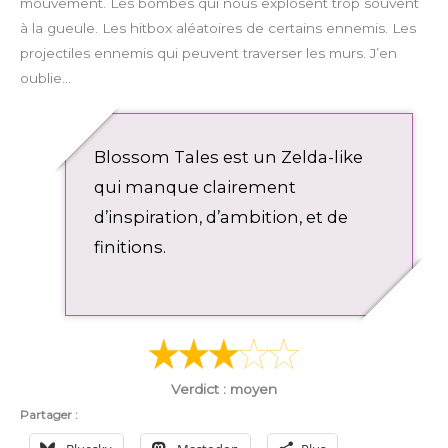
mouvement. Les bombes qui nous explosent trop souvent
u
a
à la gueule. Les hitbox aléatoires de certains ennemis. Les
l
d
l
projectiles ennemis qui peuvent traverser les murs. J’en
s
oublie…
c
r
e
Blossom Tales est un Zelda-like
e
qui manque clairement
n
d’inspiration, d’ambition, et de
finitions.
Verdict : moyen
Partager :