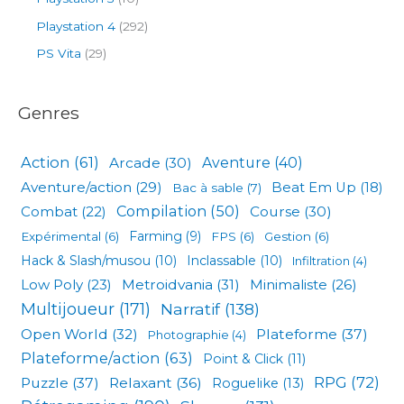
Playstation 4
(292)
PS Vita
(29)
Genres
Action
(61)
Arcade
(30)
Aventure
(40)
Aventure/action
(29)
Beat Em Up
(18)
Bac à sable
(7)
Compilation
(50)
Combat
(22)
Course
(30)
Expérimental
(6)
Farming
(9)
FPS
(6)
Gestion
(6)
Hack & Slash/musou
(10)
Inclassable
(10)
Infiltration
(4)
Low Poly
(23)
Metroidvania
(31)
Minimaliste
(26)
Multijoueur
(171)
Narratif
(138)
Open World
(32)
Plateforme
(37)
Photographie
(4)
Plateforme/action
(63)
Point & Click
(11)
RPG
(72)
Puzzle
(37)
Relaxant
(36)
Roguelike
(13)