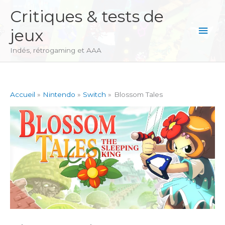
Aller
Critiques & tests de
au
Men
jeux
contenu
princ
Indés, rétrogaming et AAA
Accueil
Nintendo
Switch
Blossom Tales