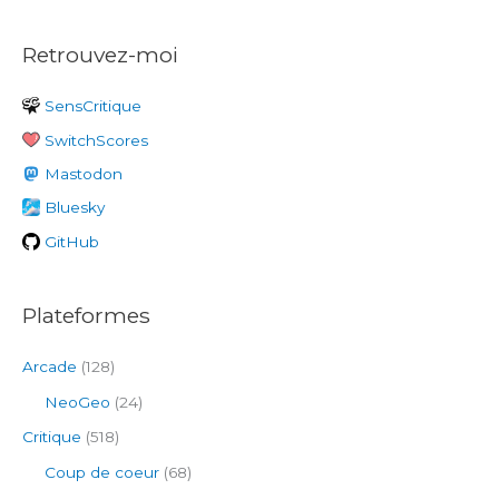
c
Retrouvez-moi
h
e
SensCritique
r
SwitchScores
c
h
Mastodon
e
Bluesky
r
GitHub
:
Plateformes
Arcade
(128)
NeoGeo
(24)
Critique
(518)
Coup de coeur
(68)