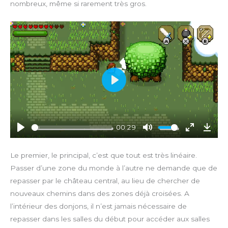
nombreux, même si rarement très gros.
P
l
a
y
00:29
P
M
E
D
l
u
n
o
Le premier, le principal, c’est que tout est très linéaire.
a
t
t
w
Passer d’une zone du monde à l’autre ne demande que de
y
e
e
n
repasser par le château central, au lieu de chercher de
r
l
nouveaux chemins dans des zones déjà croisées. A
f
o
l’intérieur des donjons, il n’est jamais nécessaire de
u
a
repasser dans les salles du début pour accéder aux salles
l
d