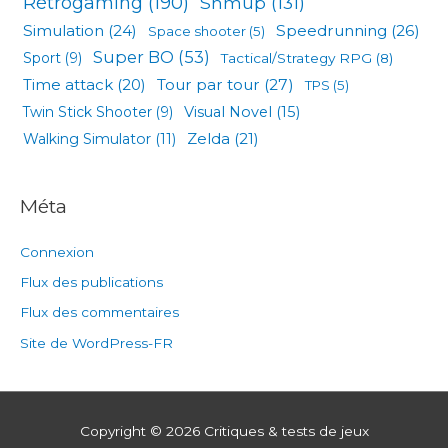
Rétrogaming
(190)
Shmup
(131)
Simulation
(24)
Speedrunning
(26)
Space shooter
(5)
Super BO
(53)
Sport
(9)
Tactical/Strategy RPG
(8)
Tour par tour
(27)
Time attack
(20)
TPS
(5)
Visual Novel
(15)
Twin Stick Shooter
(9)
Zelda
(21)
Walking Simulator
(11)
Méta
Connexion
Flux des publications
Flux des commentaires
Site de WordPress-FR
Copyright © 2026
Critiques & tests de jeux