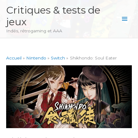
Aller
Critiques & tests de
au
Men
jeux
contenu
princ
Indés, rétrogaming et AAA
Accueil
Nintendo
Switch
Shikhondo: Soul Eater