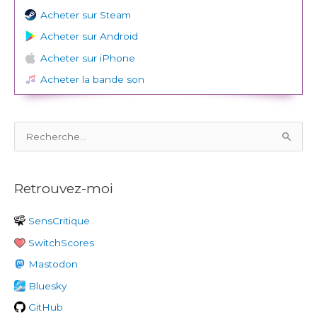
Acheter sur Steam
Acheter sur Android
Acheter sur iPhone
Acheter la bande son
R
e
c
Retrouvez-moi
h
e
SensCritique
r
SwitchScores
c
h
Mastodon
e
Bluesky
r
GitHub