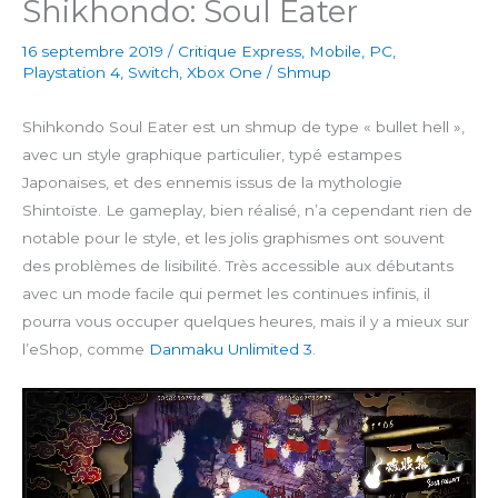
Shikhondo: Soul Eater
16 septembre 2019
/
Critique Express
,
Mobile
,
PC
,
Playstation 4
,
Switch
,
Xbox One
/
Shmup
Shihkondo Soul Eater est un shmup de type « bullet hell »,
avec un style graphique particulier, typé estampes
Japonaises, et des ennemis issus de la mythologie
Shintoïste. Le gameplay, bien réalisé, n’a cependant rien de
notable pour le style, et les jolis graphismes ont souvent
des problèmes de lisibilité. Très accessible aux débutants
avec un mode facile qui permet les continues infinis, il
pourra vous occuper quelques heures, mais il y a mieux sur
l’eShop, comme
Danmaku Unlimited 3
.