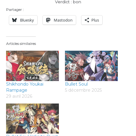
y
e
e
n
n
Verdict : bon
r
l
Partager :
f
o
Bluesky
Mastodon
Plus
u
a
l
d
l
s
Articles similaires
c
r
e
e
n
Shikhondo Youkai
Bullet Soul
Rampage
5 décembre 2025
29 avril 2026