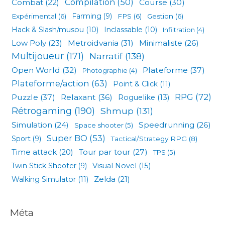
Compilation
(50)
Combat
(22)
Course
(30)
Expérimental
(6)
Farming
(9)
FPS
(6)
Gestion
(6)
Hack & Slash/musou
(10)
Inclassable
(10)
Infiltration
(4)
Low Poly
(23)
Metroidvania
(31)
Minimaliste
(26)
Multijoueur
(171)
Narratif
(138)
Open World
(32)
Plateforme
(37)
Photographie
(4)
Plateforme/action
(63)
Point & Click
(11)
RPG
(72)
Puzzle
(37)
Relaxant
(36)
Roguelike
(13)
Rétrogaming
(190)
Shmup
(131)
Simulation
(24)
Speedrunning
(26)
Space shooter
(5)
Super BO
(53)
Sport
(9)
Tactical/Strategy RPG
(8)
Tour par tour
(27)
Time attack
(20)
TPS
(5)
Visual Novel
(15)
Twin Stick Shooter
(9)
Zelda
(21)
Walking Simulator
(11)
Méta