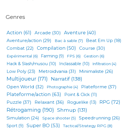
Genres
Action
(61)
Arcade
(30)
Aventure
(40)
Aventure/action
(29)
Beat Em Up
(18)
Bac à sable
(7)
Compilation
(50)
Combat
(22)
Course
(30)
Expérimental
(6)
Farming
(9)
FPS
(6)
Gestion
(6)
Hack & Slash/musou
(10)
Inclassable
(10)
Infiltration
(4)
Low Poly
(23)
Metroidvania
(31)
Minimaliste
(26)
Multijoueur
(171)
Narratif
(138)
Open World
(32)
Plateforme
(37)
Photographie
(4)
Plateforme/action
(63)
Point & Click
(11)
RPG
(72)
Puzzle
(37)
Relaxant
(36)
Roguelike
(13)
Rétrogaming
(190)
Shmup
(131)
Simulation
(24)
Speedrunning
(26)
Space shooter
(5)
Super BO
(53)
Sport
(9)
Tactical/Strategy RPG
(8)