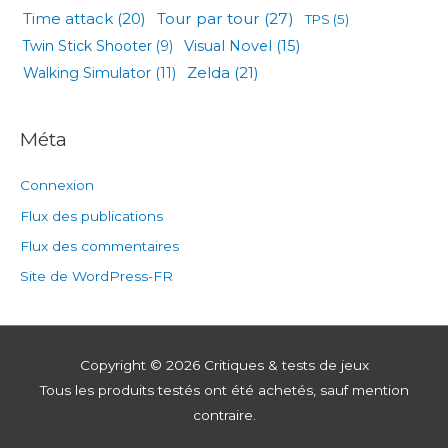
Tour par tour
(27)
Time attack
(20)
TPS
(5)
Visual Novel
(15)
Twin Stick Shooter
(9)
Zelda
(21)
Walking Simulator
(11)
Méta
Connexion
Flux des publications
Flux des commentaires
Site de WordPress-FR
Copyright © 2026
Critiques & tests de jeux
Tous les produits testés ont été achetés, sauf mention
contraire.