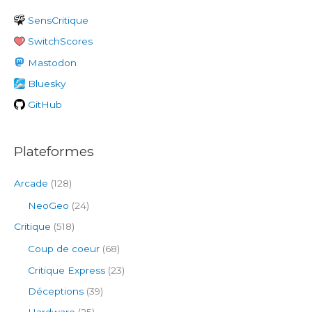
e
SensCritique
r
SwitchScores
c
h
Mastodon
e
Bluesky
r
GitHub
:
Plateformes
Arcade
(128)
NeoGeo
(24)
Critique
(518)
Coup de coeur
(68)
Critique Express
(23)
Déceptions
(39)