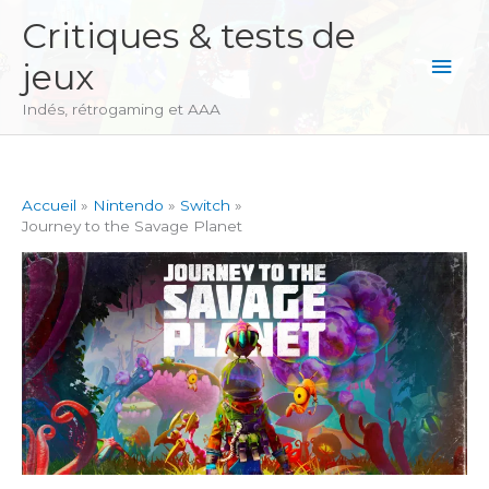
Aller
Critiques & tests de
au
Men
jeux
contenu
princ
Indés, rétrogaming et AAA
Accueil
Nintendo
Switch
Journey to the Savage Planet