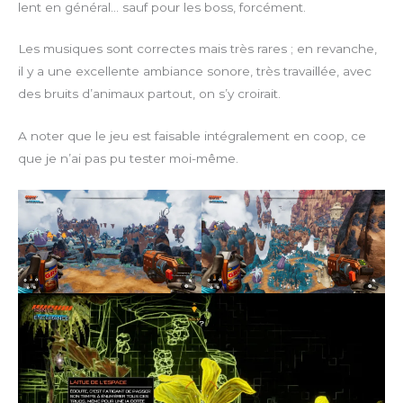
lent en général… sauf pour les boss, forcément.
Les musiques sont correctes mais très rares ; en revanche,
il y a une excellente ambiance sonore, très travaillée, avec
des bruits d’animaux partout, on s’y croirait.
A noter que le jeu est faisable intégralement en coop, ce
que je n’ai pas pu tester moi-même.