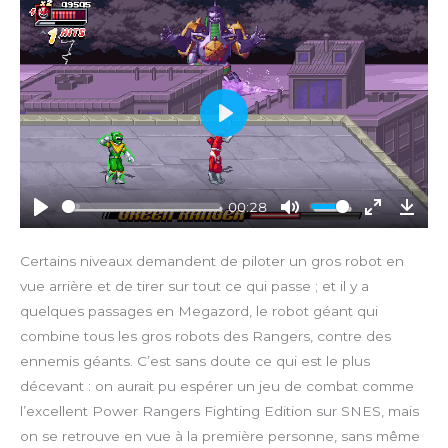
P
l
a
y
00:28
P
M
E
D
l
u
n
o
Certains niveaux demandent de piloter un gros robot en
a
t
t
w
vue arrière et de tirer sur tout ce qui passe ; et il y a
y
e
e
n
quelques passages en Megazord, le robot géant qui
r
l
combine tous les gros robots des Rangers, contre des
f
o
ennemis géants. C’est sans doute ce qui est le plus
u
a
décevant : on aurait pu espérer un jeu de combat comme
l
d
l
l’excellent Power Rangers Fighting Edition sur SNES, mais
s
on se retrouve en vue à la première personne, sans même