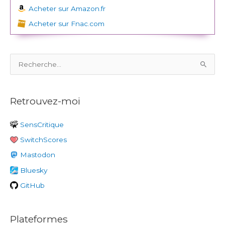
Acheter sur Amazon.fr
Acheter sur Fnac.com
R
e
c
Retrouvez-moi
h
e
SensCritique
r
SwitchScores
c
h
Mastodon
e
Bluesky
r
GitHub
:
Plateformes