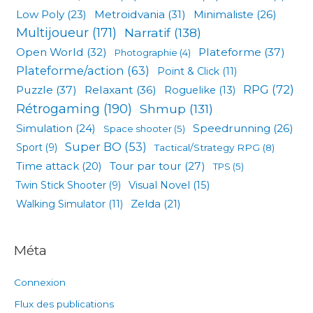
Low Poly
(23)
Metroidvania
(31)
Minimaliste
(26)
Multijoueur
(171)
Narratif
(138)
Open World
(32)
Plateforme
(37)
Photographie
(4)
Plateforme/action
(63)
Point & Click
(11)
RPG
(72)
Puzzle
(37)
Relaxant
(36)
Roguelike
(13)
Rétrogaming
(190)
Shmup
(131)
Simulation
(24)
Speedrunning
(26)
Space shooter
(5)
Super BO
(53)
Sport
(9)
Tactical/Strategy RPG
(8)
Tour par tour
(27)
Time attack
(20)
TPS
(5)
Visual Novel
(15)
Twin Stick Shooter
(9)
Zelda
(21)
Walking Simulator
(11)
Méta
Connexion
Flux des publications