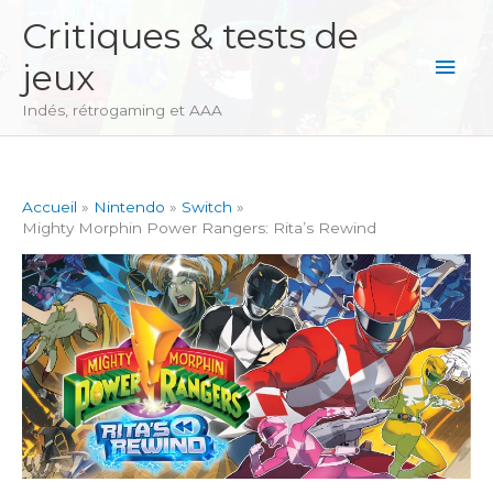
Aller
Critiques & tests de
au
Men
jeux
contenu
princ
Indés, rétrogaming et AAA
Accueil
Nintendo
Switch
Mighty Morphin Power Rangers: Rita’s Rewind