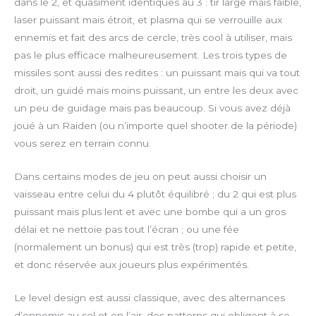
dans le 2, et quasiment identiques au 3 : tir large mais faible,
laser puissant mais étroit, et plasma qui se verrouille aux
ennemis et fait des arcs de cercle, très cool à utiliser, mais
pas le plus efficace malheureusement. Les trois types de
missiles sont aussi des redites : un puissant mais qui va tout
droit, un guidé mais moins puissant, un entre les deux avec
un peu de guidage mais pas beaucoup. Si vous avez déjà
joué à un Raiden (ou n’importe quel shooter de la période)
vous serez en terrain connu.
Dans certains modes de jeu on peut aussi choisir un
vaisseau entre celui du 4 plutôt équilibré ; du 2 qui est plus
puissant mais plus lent et avec une bombe qui a un gros
délai et ne nettoie pas tout l’écran ; ou une fée
(normalement un bonus) qui est très (trop) rapide et petite,
et donc réservée aux joueurs plus expérimentés.
Le level design est aussi classique, avec des alternances
d’ennemis au sol et en l’air, des patterns qui obligent à se