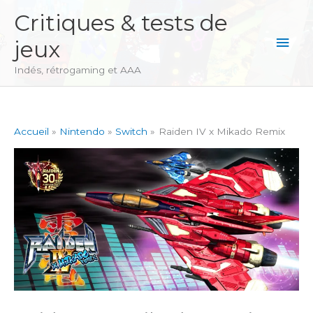
Aller
Critiques & tests de
au
Men
jeux
contenu
princ
Indés, rétrogaming et AAA
Accueil
Nintendo
Switch
Raiden IV x Mikado Remix