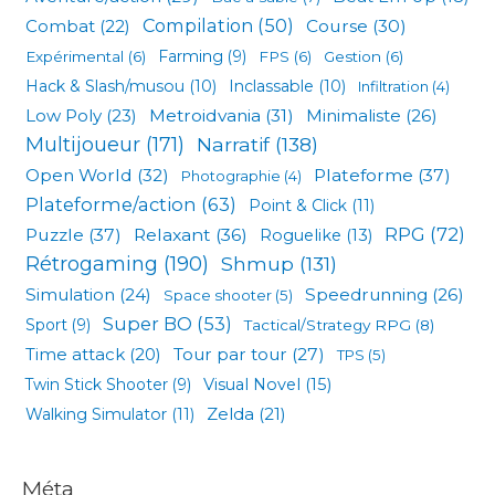
Compilation
(50)
Combat
(22)
Course
(30)
Expérimental
(6)
Farming
(9)
FPS
(6)
Gestion
(6)
Hack & Slash/musou
(10)
Inclassable
(10)
Infiltration
(4)
Low Poly
(23)
Metroidvania
(31)
Minimaliste
(26)
Multijoueur
(171)
Narratif
(138)
Open World
(32)
Plateforme
(37)
Photographie
(4)
Plateforme/action
(63)
Point & Click
(11)
RPG
(72)
Puzzle
(37)
Relaxant
(36)
Roguelike
(13)
Rétrogaming
(190)
Shmup
(131)
Simulation
(24)
Speedrunning
(26)
Space shooter
(5)
Super BO
(53)
Sport
(9)
Tactical/Strategy RPG
(8)
Tour par tour
(27)
Time attack
(20)
TPS
(5)
Visual Novel
(15)
Twin Stick Shooter
(9)
Zelda
(21)
Walking Simulator
(11)
Méta