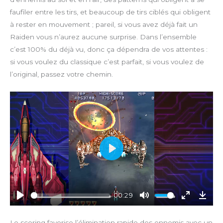
faufiler entre les tirs, et beaucoup de tirs ciblés qui obligent
à rester en mouvement ; pareil, si vous avez déjà fait un
Raiden vous n’aurez aucune surprise. Dans l’ensemble
c’est 100% du déjà vu, donc ça dépendra de vos attentes :
si vous voulez du classique c’est parfait, si vous voulez de
l’original, passez votre chemin.
P
l
a
y
00:29
P
M
E
D
l
u
n
o
Le scoring favorise l’élimination rapide des ennemis avec un