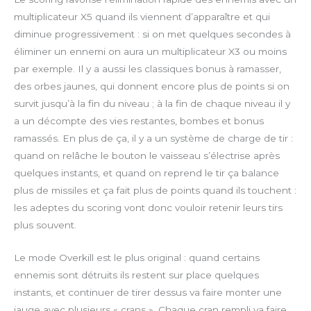
a
t
t
w
multiplicateur X5 quand ils viennent d’apparaître et qui
y
e
e
n
diminue progressivement : si on met quelques secondes à
r
l
éliminer un ennemi on aura un multiplicateur X3 ou moins
f
o
par exemple. Il y a aussi les classiques bonus à ramasser,
u
a
des orbes jaunes, qui donnent encore plus de points si on
l
d
l
survit jusqu’à la fin du niveau ; à la fin de chaque niveau il y
s
a un décompte des vies restantes, bombes et bonus
c
ramassés. En plus de ça, il y a un système de charge de tir :
r
quand on relâche le bouton le vaisseau s’électrise après
e
quelques instants, et quand on reprend le tir ça balance
e
plus de missiles et ça fait plus de points quand ils touchent :
n
les adeptes du scoring vont donc vouloir retenir leurs tirs
plus souvent.
Le mode Overkill est le plus original : quand certains
ennemis sont détruits ils restent sur place quelques
instants, et continuer de tirer dessus va faire monter une
jauge avec plusieurs « crans ». Chaque cran rempli va faire