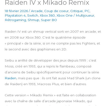
Raiden IV x Mikado Remix
18 février 2026
/
Arcade
,
Coup de coeur
,
Critique
,
PC
,
Playstation 4
,
Switch
,
Xbox 360
,
Xbox One
/
Multijoueur
,
Rétrogaming
,
Shmup
,
Super BO
Raiden IV est un shmup vertical sorti en 2007 en arcade, et
en 2008 sur Xbox 360. C’est le quatrième épisode
« principal » de la série, si on ne compte pas les Fighters, et
le second avec des graphismes en 2D.
Seibu a arrêté de développer des jeux depuis 1999 ; c’est
Moss, créé en 1993, qui a repris le flambeau, composé
d’anciens de Seibu spécifiquement pour continuer la série
Raiden
, mais pas que : ils ont fait aussi Mad Shark (un clone
de Raiden) en 1993, Macross Plus, et bien d’autres.
Cette version « Mikado Remix » est faite en collaboration
avec la chaîne de salle d’arcade japonaise Mikado, qui