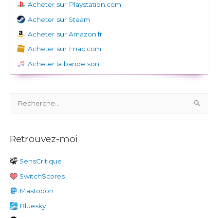
Acheter sur Playstation.com
Acheter sur Steam
Acheter sur Amazon.fr
Acheter sur Fnac.com
Acheter la bande son
R
e
c
Retrouvez-moi
h
e
SensCritique
r
SwitchScores
c
h
Mastodon
e
Bluesky
r