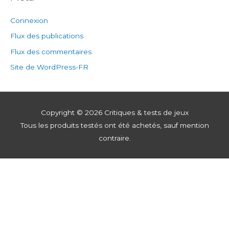
Connexion
Flux des publications
Flux des commentaires
Site de WordPress-FR
Copyright © 2026
Critiques & tests de jeux
Tous les produits testés ont été achetés, sauf mention
contraire.