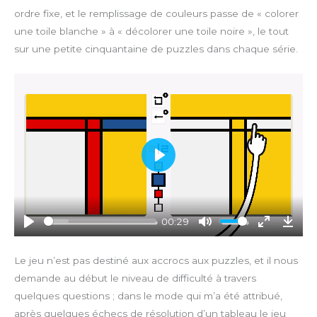
ordre fixe, et le remplissage de couleurs passe de « colorer
une toile blanche » à « décolorer une toile noire », le tout
sur une petite cinquantaine de puzzles dans chaque série.
P
l
a
y
00:29
P
M
E
D
l
u
n
o
Le jeu n’est pas destiné aux accrocs aux puzzles, et il nous
a
t
t
w
demande au début le niveau de difficulté à travers
y
e
e
n
quelques questions ; dans le mode qui m’a été attribué,
r
l
après quelques échecs de résolution d’un tableau le jeu
f
o