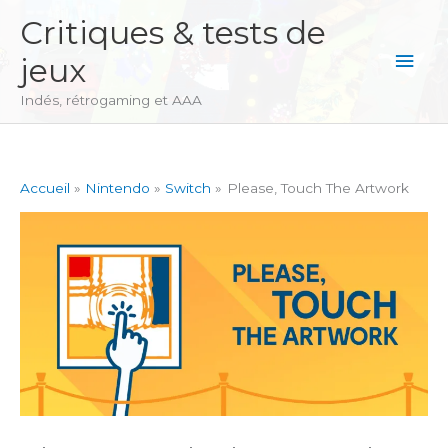
Aller
Critiques & tests de
au
Men
jeux
contenu
princ
Indés, rétrogaming et AAA
Accueil
Nintendo
Switch
Please, Touch The Artwork