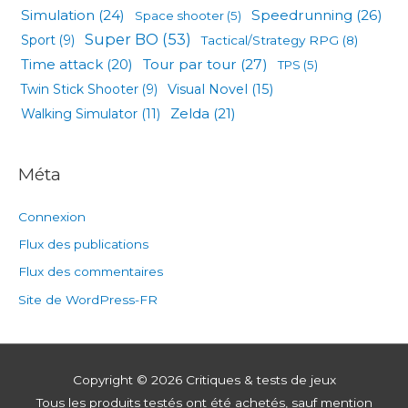
Simulation
(24)
Speedrunning
(26)
Space shooter
(5)
Super BO
(53)
Sport
(9)
Tactical/Strategy RPG
(8)
Tour par tour
(27)
Time attack
(20)
TPS
(5)
Visual Novel
(15)
Twin Stick Shooter
(9)
Zelda
(21)
Walking Simulator
(11)
Méta
Connexion
Flux des publications
Flux des commentaires
Site de WordPress-FR
Copyright © 2026
Critiques & tests de jeux
Tous les produits testés ont été achetés, sauf mention