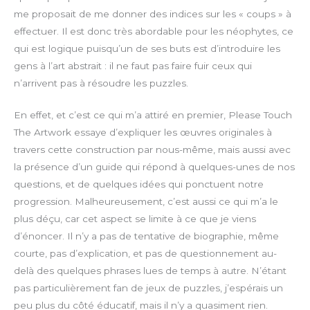
me proposait de me donner des indices sur les « coups » à
u
a
effectuer. Il est donc très abordable pour les néophytes, ce
l
d
l
qui est logique puisqu’un de ses buts est d’introduire les
s
gens à l’art abstrait : il ne faut pas faire fuir ceux qui
c
n’arrivent pas à résoudre les puzzles.
r
e
En effet, et c’est ce qui m’a attiré en premier, Please Touch
e
The Artwork essaye d’expliquer les œuvres originales à
n
travers cette construction par nous-même, mais aussi avec
la présence d’un guide qui répond à quelques-unes de nos
questions, et de quelques idées qui ponctuent notre
progression. Malheureusement, c’est aussi ce qui m’a le
plus déçu, car cet aspect se limite à ce que je viens
d’énoncer. Il n’y a pas de tentative de biographie, même
courte, pas d’explication, et pas de questionnement au-
delà des quelques phrases lues de temps à autre. N’étant
pas particulièrement fan de jeux de puzzles, j’espérais un
peu plus du côté éducatif, mais il n’y a quasiment rien.