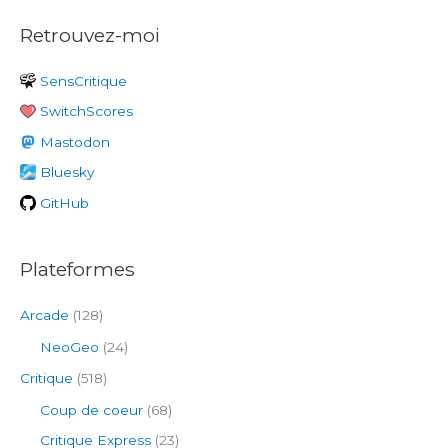
c
Retrouvez-moi
h
e
SensCritique
r
SwitchScores
c
h
Mastodon
e
Bluesky
r
GitHub
:
Plateformes
Arcade
(128)
NeoGeo
(24)
Critique
(518)
Coup de coeur
(68)
Critique Express
(23)