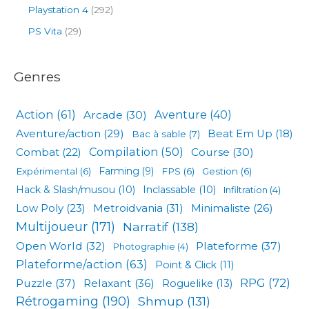
Playstation 4
(292)
PS Vita
(29)
Genres
Action
(61)
Arcade
(30)
Aventure
(40)
Aventure/action
(29)
Beat Em Up
(18)
Bac à sable
(7)
Compilation
(50)
Combat
(22)
Course
(30)
Expérimental
(6)
Farming
(9)
FPS
(6)
Gestion
(6)
Hack & Slash/musou
(10)
Inclassable
(10)
Infiltration
(4)
Low Poly
(23)
Metroidvania
(31)
Minimaliste
(26)
Multijoueur
(171)
Narratif
(138)
Open World
(32)
Plateforme
(37)
Photographie
(4)
Plateforme/action
(63)
Point & Click
(11)
RPG
(72)
Puzzle
(37)
Relaxant
(36)
Roguelike
(13)
Rétrogaming
(190)
Shmup
(131)