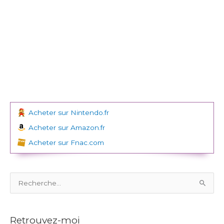
Acheter sur Nintendo.fr
Acheter sur Amazon.fr
Acheter sur Fnac.com
R
e
c
Retrouvez-moi
h