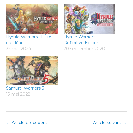
Hyrule Warriors : L’Ère
Hyrule Warriors
du Fléau
Definitive Edition
22 mai 2024
20 septembre 2020
Samurai Warriors 5
13 mai 2022
←
Article précédent
Article suivant
→