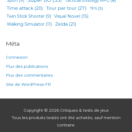
Sport
(9)
Tactical/Strategy RPG
(8)
Tour par tour
(27)
Time attack
(20)
TPS
(5)
Visual Novel
(15)
Twin Stick Shooter
(9)
Zelda
(21)
Walking Simulator
(11)
Méta
Connexion
Flux des publications
Flux des commentaires
Site de WordPress-FR
Copyright © 2026
Critiques & tests de jeux
Tous les produits testés ont été achetés, sauf mention
contraire.