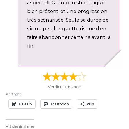
aspect RPG, un pan stratégique
l
d
l
bien présent, et une progression
s
très scénarisée. Seule sa durée de
c
vie un peu longuette risque d’en
r
faire abandonner certains avant la
e
e
fin.
n
Verdict : très bon
Partager :
Bluesky
Mastodon
Plus
Articles similaires