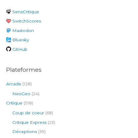
e
SensCritique
r
SwitchScores
c
h
Mastodon
e
Bluesky
r
GitHub
:
Plateformes
Arcade
(128)
NeoGeo
(24)
Critique
(518)
Coup de coeur
(68)
Critique Express
(23)
Déceptions
(39)