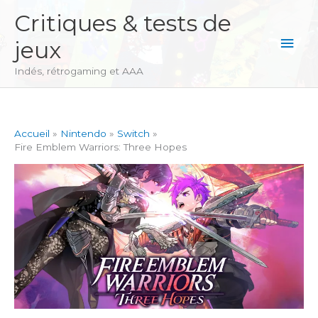
Aller
Critiques & tests de
au
Men
jeux
contenu
princ
Indés, rétrogaming et AAA
Accueil
Nintendo
Switch
Fire Emblem Warriors: Three Hopes