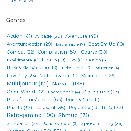
PS Vita
(29)
Genres
Action
(61)
Arcade
(30)
Aventure
(40)
Aventure/action
(29)
Beat Em Up
(18)
Bac à sable
(7)
Compilation
(50)
Combat
(22)
Course
(30)
Expérimental
(6)
Farming
(9)
FPS
(6)
Gestion
(6)
Hack & Slash/musou
(10)
Inclassable
(10)
Infiltration
(4)
Low Poly
(23)
Metroidvania
(31)
Minimaliste
(26)
Multijoueur
(171)
Narratif
(138)
Open World
(32)
Plateforme
(37)
Photographie
(4)
Plateforme/action
(63)
Point & Click
(11)
RPG
(72)
Puzzle
(37)
Relaxant
(36)
Roguelike
(13)
Rétrogaming
(190)
Shmup
(131)
Simulation
(24)
Speedrunning
(26)
Space shooter
(5)
Super BO
(53)