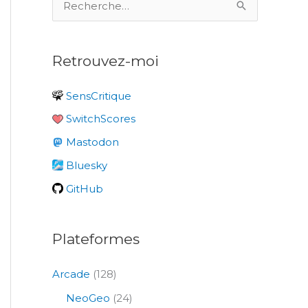
e
c
Retrouvez-moi
h
e
SensCritique
r
SwitchScores
c
Mastodon
h
e
Bluesky
r
GitHub
:
Plateformes
Arcade
(128)
NeoGeo
(24)