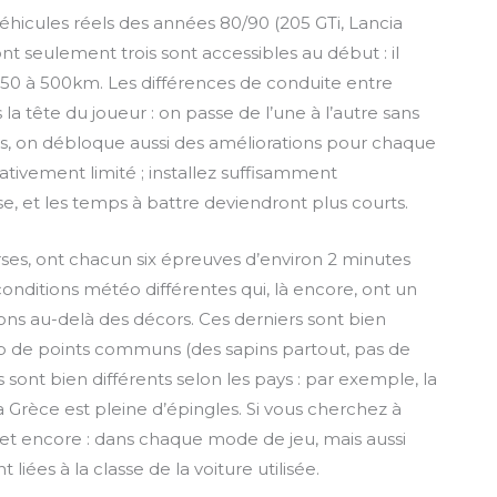
u
n
o
éhicules réels des années 80/90 (205 GTi, Lancia
t
t
w
nt seulement trois sont accessibles au début : il
e
e
n
 50 à 500km. Les différences de conduite entre
r
l
 tête du joueur : on passe de l’une à l’autre sans
f
o
es, on débloque aussi des améliorations pour chaque
u
a
l
d
elativement limité ; installez suffisamment
l
se, et les temps à battre deviendront plus courts.
s
c
rses, ont chacun six épreuves d’environ 2 minutes
r
onditions météo différentes qui, là encore, ont un
e
ations au-delà des décors. Ces derniers sont bien
e
p de points communs (des sapins partout, pas de
n
 sont bien différents selon les pays : par exemple, la
 Grèce est pleine d’épingles. Si vous cherchez à
re et encore : dans chaque mode de jeu, mais aussi
iées à la classe de la voiture utilisée.