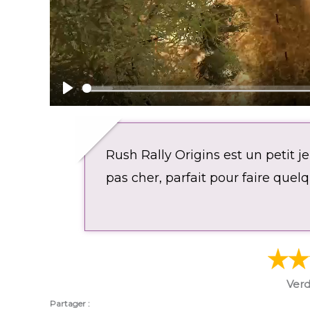
P
l
a
Rush Rally Origins est un petit j
y
pas cher, parfait pour faire que
Verd
Partager :