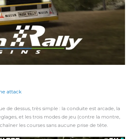
me attack
ue de dessus, très simple : la conduite est arcade, la
réglages, et les trois modes de jeu (contre la montre,
aîner les courses sans aucune prise de tête.