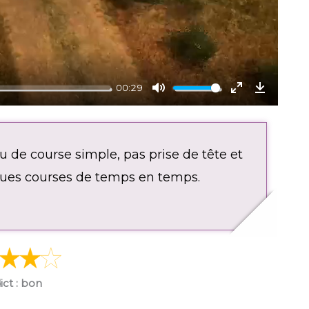
a
y
00:29
M
E
D
u
n
o
t
t
w
eu de course simple, pas prise de tête et
e
e
n
r
l
lques courses de temps en temps.
f
o
u
a
l
d
l
s
c
ict : bon
r