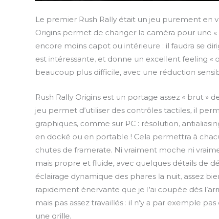
l
Le premier Rush Rally était un jeu purement en vu
a
Origins permet de changer la caméra pour une « hél
y
encore moins capot ou intérieure : il faudra se dir
est intéressante, et donne un excellent feeling « 
beaucoup plus difficile, avec une réduction sensible
Rush Rally Origins est un portage assez « brut » de 
jeu permet d’utiliser des contrôles tactiles, il pe
graphiques, comme sur PC : résolution, antialiasi
en docké ou en portable ! Cela permettra à chacu
chutes de framerate. Ni vraiment moche ni vraimen
mais propre et fluide, avec quelques détails de d
éclairage dynamique des phares la nuit, assez bie
rapidement énervante que je l’ai coupée dès l’arr
mais pas assez travaillés : il n’y a par exemple p
une grille.