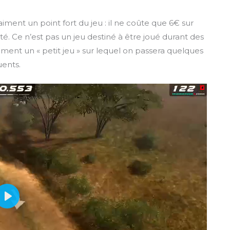
raiment un point fort du jeu : il ne coûte que 6€ sur
té. Ce n’est pas un jeu destiné à être joué durant des
ement un « petit jeu » sur lequel on passera quelques
uents.
P
l