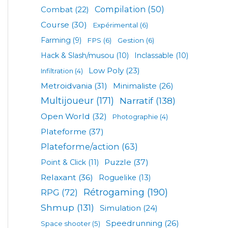
Compilation
(50)
Combat
(22)
Course
(30)
Expérimental
(6)
Farming
(9)
FPS
(6)
Gestion
(6)
Hack & Slash/musou
(10)
Inclassable
(10)
Low Poly
(23)
Infiltration
(4)
Metroidvania
(31)
Minimaliste
(26)
Multijoueur
(171)
Narratif
(138)
Open World
(32)
Photographie
(4)
Plateforme
(37)
Plateforme/action
(63)
Puzzle
(37)
Point & Click
(11)
Relaxant
(36)
Roguelike
(13)
Rétrogaming
(190)
RPG
(72)
Shmup
(131)
Simulation
(24)
Speedrunning
(26)
Space shooter
(5)