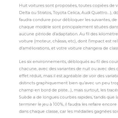
l
Huit voitures sont proposées, toutes copiées de v
a
Delta ou Stratos, Toyota Celica, Audi Quattro…), do
y
faudra conduire pour débloquer les suivantes, de
chaque modèle sont principalement situées dans la
aucune période d’adaptation. Au fil des kilomètr
voiture (moteur, châssis, etc), dont l’impact est r
d’améliorations, et votre voiture changera de clas
Les six environnements, débloqués au fil des cou
chacune, avec des variantes de nuit ou avec des c
effet réduit, mais il est agréable de voir des vari
distincts graphiquement bien qu’avec un peu tro
champ en bord de piste…), mais surtout, les tracés
Suède a de longues courbes rapides, tandis que la
terminer le jeu à 100%, il faudra les refaire enco
dans chaque classe, car les médailles gagnées sont l