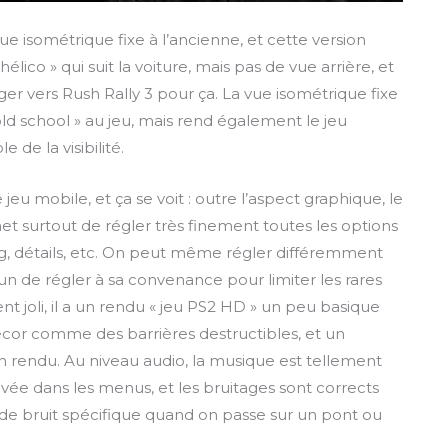
u
n
o
e isométrique fixe à l’ancienne, et cette version
t
t
w
ico » qui suit la voiture, mais pas de vue arrière, et
e
e
n
iger vers Rush Rally 3 pour ça. La vue isométrique fixe
r
l
old school » au jeu, mais rend également le jeu
f
o
 de la visibilité.
u
a
l
d
l
jeu mobile, et ça se voit : outre l’aspect graphique, le
s
rmet surtout de régler très finement toutes les options
c
ng, détails, etc. On peut même régler différemment
r
n de régler à sa convenance pour limiter les rares
e
t joli, il a un rendu « jeu PS2 HD » un peu basique
e
écor comme des barrières destructibles, et un
n
n rendu. Au niveau audio, la musique est tellement
ivée dans les menus, et les bruitages sont corrects
as de bruit spécifique quand on passe sur un pont ou