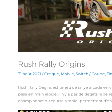
Rush Rally Origins
31 août 2021
/
Critique
,
Mobile
,
Switch
/
Course
,
Ti
Rush Rally Origins est un jeu de rallye arcade en v
prise en main rapide, il n’y a pas de dégâts ni de 
championnat ou course simple) permettent d’ench