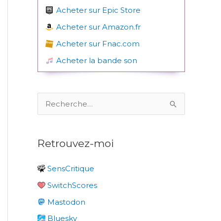
Acheter sur Epic Store
Acheter sur Amazon.fr
Acheter sur Fnac.com
Acheter la bande son
R
e
c
Retrouvez-moi
h
e
SensCritique
r
SwitchScores
c
Mastodon
h
e
Bluesky