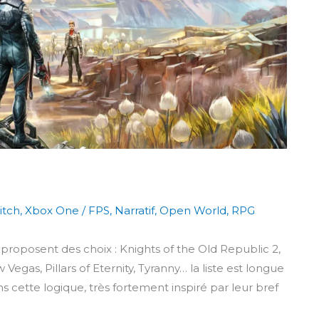
itch
,
Xbox One
/
FPS
,
Narratif
,
Open World
,
RPG
 proposent des choix : Knights of the Old Republic 2,
egas, Pillars of Eternity, Tyranny… la liste est longue
s cette logique, très fortement inspiré par leur bref