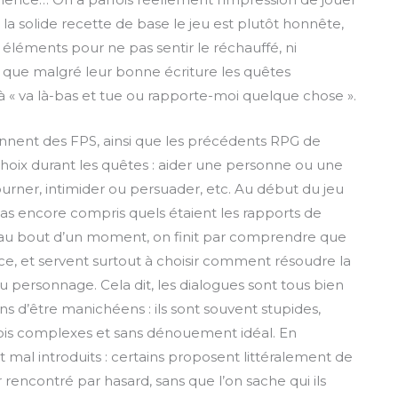
la solide recette de base le jeu est plutôt honnête,
x éléments pour ne pas sentir le réchauffé, ni
s que malgré leur bonne écriture les quêtes
 « va là-bas et tue ou rapporte-moi quelque chose ».
ennent des FPS, ainsi que les précédents RPG de
choix durant les quêtes : aider une personne ou une
urner, intimider ou persuader, etc. Au début du jeu
pas encore compris quels étaient les rapports de
is au bout d’un moment, on finit par comprendre que
ce, et servent surtout à choisir comment résoudre la
u personnage. Cela dit, les dialogues sont tous bien
ns d’être manichéens : ils sont souvent stupides,
rfois complexes et sans dénouement idéal. En
al introduits : certains proposent littéralement de
ncontré par hasard, sans que l’on sache qui ils