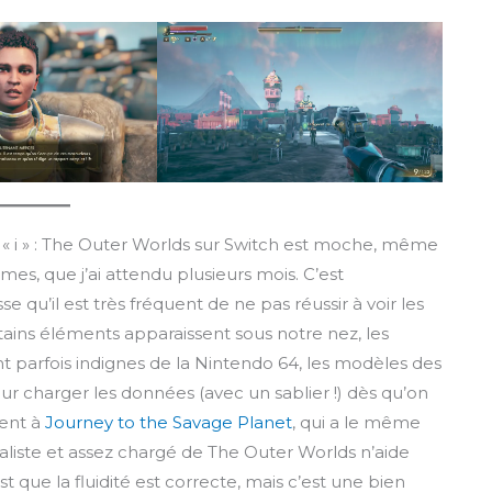
es « i » : The Outer Worlds sur Switch est moche, même
s, que j’ai attendu plusieurs mois. C’est
 qu’il est très fréquent de ne pas réussir à voir les
ins éléments apparaissent sous notre nez, les
t parfois indignes de la Nintendo 64, les modèles des
r charger les données (avec un sablier !) dès qu’on
ment à
Journey to the Savage Planet
, qui a le même
éaliste et assez chargé de The Outer Worlds n’aide
’est que la fluidité est correcte, mais c’est une bien