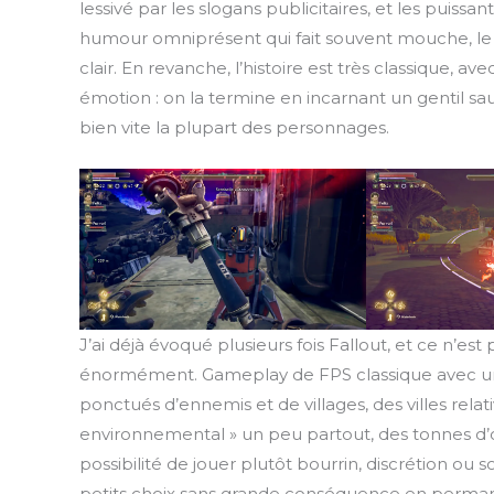
lessivé par les slogans publicitaires, et les puissan
humour omniprésent qui fait souvent mouche, le t
clair. En revanche, l’histoire est très classique, 
émotion : on la termine en incarnant un gentil s
bien vite la plupart des personnages.
J’ai déjà évoqué plusieurs fois Fallout, et ce n’es
énormément. Gameplay de FPS classique avec un 
ponctués d’ennemis et de villages, des villes rela
environnemental » un peu partout, des tonnes d’obj
possibilité de jouer plutôt bourrin, discrétion ou 
petits choix sans grande conséquence en perman