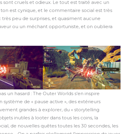
ts sont cruels et odieux. Le tout est traité avec un
on est cynique, et le commentaire social est très
avec très peu de surprises, et quasiment aucune
auveur ou un méchant opportuniste, et on oubliera
t pas un hasard : The Outer Worlds s’en inspire
système de « pause active », des extérieurs
tivement grandes à explorer, du « storytelling
ets inutiles à looter dans tous les coins, la
social, de nouvelles quêtes toutes les 30 secondes, les
ence… On a parfois réellement l’impression de jouer