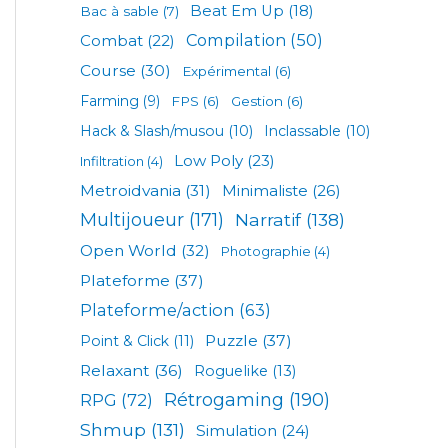
Beat Em Up
(18)
Bac à sable
(7)
Compilation
(50)
Combat
(22)
Course
(30)
Expérimental
(6)
Farming
(9)
FPS
(6)
Gestion
(6)
Hack & Slash/musou
(10)
Inclassable
(10)
Low Poly
(23)
Infiltration
(4)
Metroidvania
(31)
Minimaliste
(26)
Multijoueur
(171)
Narratif
(138)
Open World
(32)
Photographie
(4)
Plateforme
(37)
Plateforme/action
(63)
Puzzle
(37)
Point & Click
(11)
Relaxant
(36)
Roguelike
(13)
Rétrogaming
(190)
RPG
(72)
Shmup
(131)
Simulation
(24)