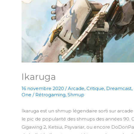
Ikaruga
16 novembre 2020
/
Arcade
,
Critique
,
Dreamcast
,
One
/
Rétrogaming
,
Shmup
Ikaruga est un shmup légendaire sorti sur arcad
le pic de popularité des shmups des années 90.
Gigawing 2, Ketsui, Psyvariar, ou encore DoDonPac