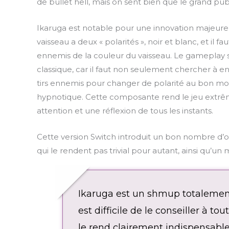
de bullet hell, mais on sent bien que le grand pub
Ikaruga est notable pour une innovation majeure : 
vaisseau a deux « polarités », noir et blanc, et il 
ennemis de la couleur du vaisseau. Le gameplay 
classique, car il faut non seulement chercher à en
tirs ennemis pour changer de polarité au bon m
hypnotique. Cette composante rend le jeu extrêm
attention et une réflexion de tous les instants.
Cette version Switch introduit un bon nombre d’opt
qui le rendent pas trivial pour autant, ainsi qu’un
Ikaruga est un shmup totalement 
est difficile de le conseiller à t
le rend clairement indispensable 