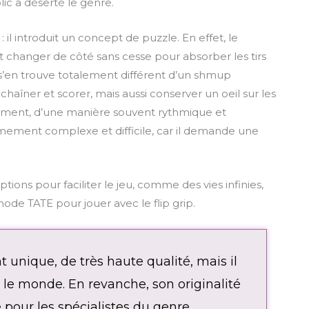
lic a déserté le genre.
il introduit un concept de puzzle. En effet, le
faut changer de côté sans cesse pour absorber les tirs
s’en trouve totalement différent d’un shmup
chaîner et scorer, mais aussi conserver un oeil sur les
oment, d’une manière souvent rythmique et
ement complexe et difficile, car il demande une
ions pour faciliter le jeu, comme des vies infinies,
 mode TATE pour jouer avec le flip grip.
unique, de très haute qualité, mais il
out le monde. En revanche, son originalité
pour les spécialistes du genre.