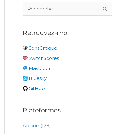
R
e
c
Retrouvez-moi
h
e
SensCritique
r
SwitchScores
c
Mastodon
h
e
Bluesky
r
GitHub
:
Plateformes
Arcade
(128)