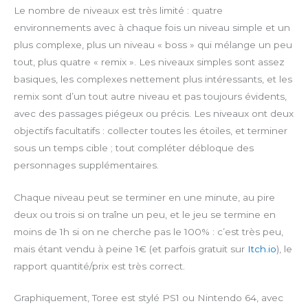
l
u
n
o
Le nombre de niveaux est très limité : quatre
a
t
t
w
environnements avec à chaque fois un niveau simple et un
y
e
e
n
plus complexe, plus un niveau « boss » qui mélange un peu
r
l
tout, plus quatre « remix ». Les niveaux simples sont assez
f
o
basiques, les complexes nettement plus intéressants, et les
u
a
remix sont d’un tout autre niveau et pas toujours évidents,
l
d
l
avec des passages piégeux ou précis. Les niveaux ont deux
s
objectifs facultatifs : collecter toutes les étoiles, et terminer
c
sous un temps cible ; tout compléter débloque des
r
personnages supplémentaires.
e
e
Chaque niveau peut se terminer en une minute, au pire
n
deux ou trois si on traîne un peu, et le jeu se termine en
moins de 1h si on ne cherche pas le 100% : c’est très peu,
mais étant vendu à peine 1€ (et parfois gratuit sur
Itch.io
), le
rapport quantité/prix est très correct.
Graphiquement, Toree est stylé PS1 ou Nintendo 64, avec