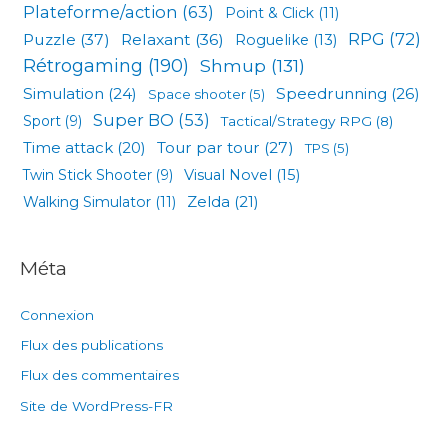
Plateforme/action
(63)
Point & Click
(11)
RPG
(72)
Puzzle
(37)
Relaxant
(36)
Roguelike
(13)
Rétrogaming
(190)
Shmup
(131)
Simulation
(24)
Speedrunning
(26)
Space shooter
(5)
Super BO
(53)
Sport
(9)
Tactical/Strategy RPG
(8)
Tour par tour
(27)
Time attack
(20)
TPS
(5)
Visual Novel
(15)
Twin Stick Shooter
(9)
Zelda
(21)
Walking Simulator
(11)
Méta
Connexion
Flux des publications
Flux des commentaires
Site de WordPress-FR