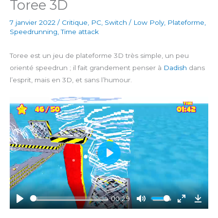
Toree 3D
7 janvier 2022
/
Critique
,
PC
,
Switch
/
Low Poly
,
Plateforme
,
Speedrunning
,
Time attack
Toree est un jeu de plateforme 3D très simple, un peu
orienté speedrun ; il fait grandement penser à
Dadish
dans
l’esprit, mais en 3D, et sans l’humour.
P
l
a
y
00:29
P
M
E
D