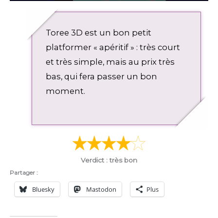
P
M
E
D
l
u
n
o
a
t
t
w
Toree 3D est un bon petit
y
e
e
n
r
l
platformer « apéritif » : très court
f
o
et très simple, mais au prix très
u
a
bas, qui fera passer un bon
l
d
l
moment.
s
c
r
e
e
n
Verdict : très bon
Partager :
Bluesky
Mastodon
Plus