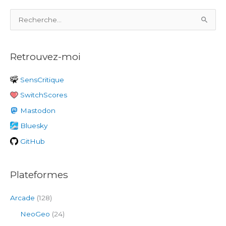
R
e
c
Retrouvez-moi
h
e
SensCritique
r
SwitchScores
c
h
Mastodon
e
Bluesky
r
GitHub
:
Plateformes
Arcade
(128)
NeoGeo
(24)