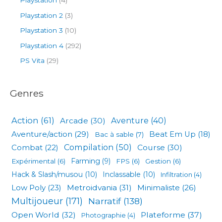
Playstation
(4)
Playstation 2
(3)
Playstation 3
(10)
Playstation 4
(292)
PS Vita
(29)
Genres
Action
(61)
Arcade
(30)
Aventure
(40)
Aventure/action
(29)
Beat Em Up
(18)
Bac à sable
(7)
Compilation
(50)
Combat
(22)
Course
(30)
Expérimental
(6)
Farming
(9)
FPS
(6)
Gestion
(6)
Hack & Slash/musou
(10)
Inclassable
(10)
Infiltration
(4)
Low Poly
(23)
Metroidvania
(31)
Minimaliste
(26)
Multijoueur
(171)
Narratif
(138)
Open World
(32)
Plateforme
(37)
Photographie
(4)