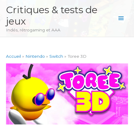
Aller
Critiques & tests de
au
Men
jeux
contenu
princ
Indés, rétrogaming et AAA
Accueil
Nintendo
Switch
Toree 3D