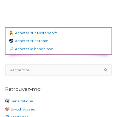
Acheter sur Nintendo.fr
Acheter sur Steam
Acheter la bande son
R
e
c
Retrouvez-moi
h
e
SensCritique
r
SwitchScores
c
h