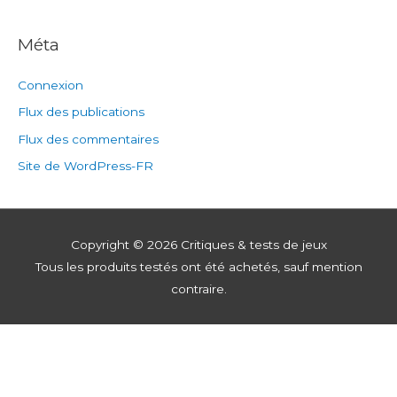
Méta
Connexion
Flux des publications
Flux des commentaires
Site de WordPress-FR
Copyright © 2026
Critiques & tests de jeux
Tous les produits testés ont été achetés, sauf mention
contraire.