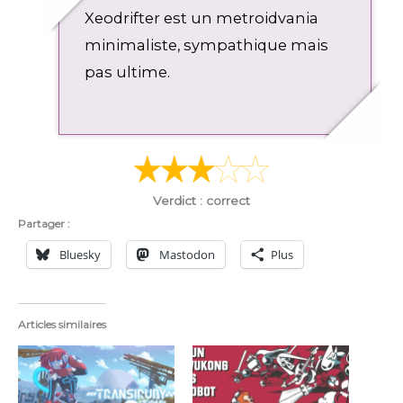
a
t
t
w
Xeodrifter est un metroidvania
y
e
e
n
r
l
minimaliste, sympathique mais
f
o
pas ultime.
u
a
l
d
l
s
c
r
Verdict : correct
e
Partager :
e
n
Bluesky
Mastodon
Plus
Articles similaires