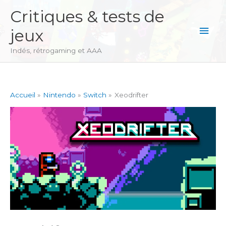
Aller
Critiques & tests de
au
Men
jeux
contenu
princ
Indés, rétrogaming et AAA
Accueil
Nintendo
Switch
Xeodrifter