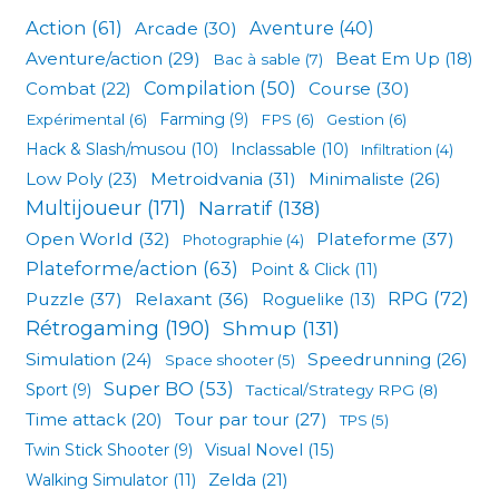
Action
(61)
Arcade
(30)
Aventure
(40)
Aventure/action
(29)
Beat Em Up
(18)
Bac à sable
(7)
Compilation
(50)
Combat
(22)
Course
(30)
Expérimental
(6)
Farming
(9)
FPS
(6)
Gestion
(6)
Hack & Slash/musou
(10)
Inclassable
(10)
Infiltration
(4)
Low Poly
(23)
Metroidvania
(31)
Minimaliste
(26)
Multijoueur
(171)
Narratif
(138)
Open World
(32)
Plateforme
(37)
Photographie
(4)
Plateforme/action
(63)
Point & Click
(11)
RPG
(72)
Puzzle
(37)
Relaxant
(36)
Roguelike
(13)
Rétrogaming
(190)
Shmup
(131)
Simulation
(24)
Speedrunning
(26)
Space shooter
(5)
Super BO
(53)
Sport
(9)
Tactical/Strategy RPG
(8)
Tour par tour
(27)
Time attack
(20)
TPS
(5)
Visual Novel
(15)
Twin Stick Shooter
(9)
Zelda
(21)
Walking Simulator
(11)