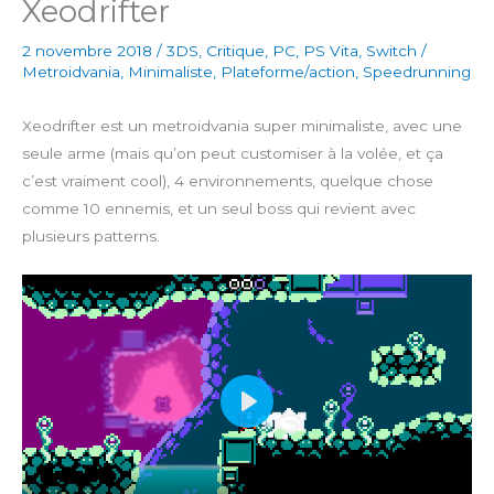
Xeodrifter
2 novembre 2018
/
3DS
,
Critique
,
PC
,
PS Vita
,
Switch
/
Metroidvania
,
Minimaliste
,
Plateforme/action
,
Speedrunning
Xeodrifter est un metroidvania super minimaliste, avec une
seule arme (mais qu’on peut customiser à la volée, et ça
c’est vraiment cool), 4 environnements, quelque chose
comme 10 ennemis, et un seul boss qui revient avec
plusieurs patterns.
P
l
a