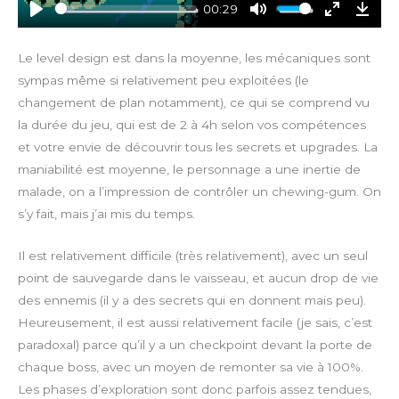
y
00:29
P
M
E
D
l
u
n
o
Le level design est dans la moyenne, les mécaniques sont
a
t
t
w
sympas même si relativement peu exploitées (le
y
e
e
n
changement de plan notamment), ce qui se comprend vu
r
l
la durée du jeu, qui est de 2 à 4h selon vos compétences
f
o
et votre envie de découvrir tous les secrets et upgrades. La
u
a
maniabilité est moyenne, le personnage a une inertie de
l
d
l
malade, on a l’impression de contrôler un chewing-gum. On
s
s’y fait, mais j’ai mis du temps.
c
r
Il est relativement difficile (très relativement), avec un seul
e
point de sauvegarde dans le vaisseau, et aucun drop de vie
e
des ennemis (il y a des secrets qui en donnent mais peu).
n
Heureusement, il est aussi relativement facile (je sais, c’est
paradoxal) parce qu’il y a un checkpoint devant la porte de
chaque boss, avec un moyen de remonter sa vie à 100%.
Les phases d’exploration sont donc parfois assez tendues,