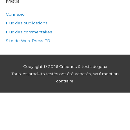
Méta
Connexion
Flux des publications
Flux des commentaires
Site de WordPress-FR
Copyright © 2026
Critiques & tests de jeux
Tous les produits testés ont été achetés, sauf mention
contraire.