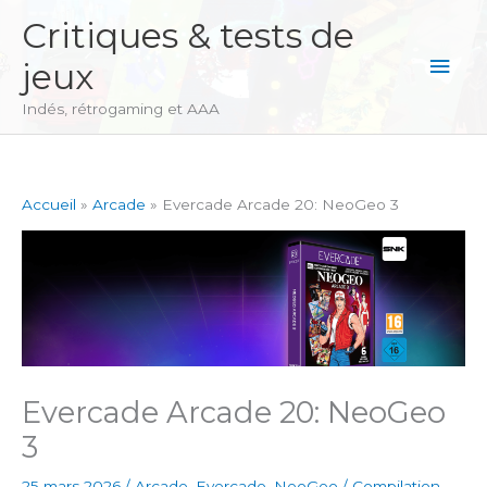
Aller
Critiques & tests de
au
Men
jeux
contenu
princ
Indés, rétrogaming et AAA
Accueil
Arcade
Evercade Arcade 20: NeoGeo 3
Evercade Arcade 20: NeoGeo
3
25 mars 2026
/
Arcade
,
Evercade
,
NeoGeo
/
Compilation
,