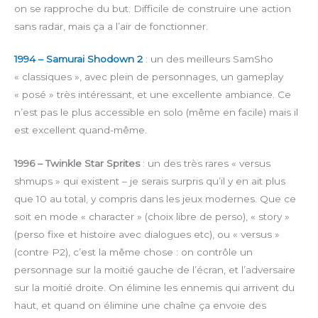
on se rapproche du but. Difficile de construire une action
sans radar, mais ça a l’air de fonctionner.
1994 – Samurai Shodown 2
: un des meilleurs SamSho
« classiques », avec plein de personnages, un gameplay
« posé » très intéressant, et une excellente ambiance. Ce
n’est pas le plus accessible en solo (même en facile) mais il
est excellent quand-même.
1996 – Twinkle Star Sprites
: un des très rares « versus
shmups » qui existent – je serais surpris qu’il y en ait plus
que 10 au total, y compris dans les jeux modernes. Que ce
soit en mode « character » (choix libre de perso), « story »
(perso fixe et histoire avec dialogues etc), ou « versus »
(contre P2), c’est la même chose : on contrôle un
personnage sur la moitié gauche de l’écran, et l’adversaire
sur la moitié droite. On élimine les ennemis qui arrivent du
haut, et quand on élimine une chaîne ça envoie des