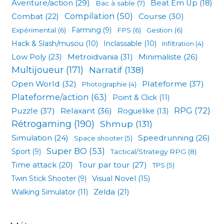
Aventure/action
(29)
Beat Em Up
(18)
Bac à sable
(7)
Compilation
(50)
Combat
(22)
Course
(30)
Expérimental
(6)
Farming
(9)
FPS
(6)
Gestion
(6)
Hack & Slash/musou
(10)
Inclassable
(10)
Infiltration
(4)
Low Poly
(23)
Metroidvania
(31)
Minimaliste
(26)
Multijoueur
(171)
Narratif
(138)
Open World
(32)
Plateforme
(37)
Photographie
(4)
Plateforme/action
(63)
Point & Click
(11)
RPG
(72)
Puzzle
(37)
Relaxant
(36)
Roguelike
(13)
Rétrogaming
(190)
Shmup
(131)
Simulation
(24)
Speedrunning
(26)
Space shooter
(5)
Super BO
(53)
Sport
(9)
Tactical/Strategy RPG
(8)
Tour par tour
(27)
Time attack
(20)
TPS
(5)
Visual Novel
(15)
Twin Stick Shooter
(9)
Zelda
(21)
Walking Simulator
(11)