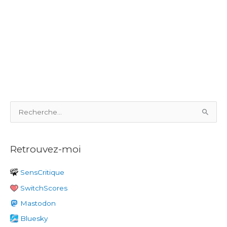
R
e
c
Retrouvez-moi
h
e
SensCritique
r
SwitchScores
c
h
Mastodon
e
Bluesky