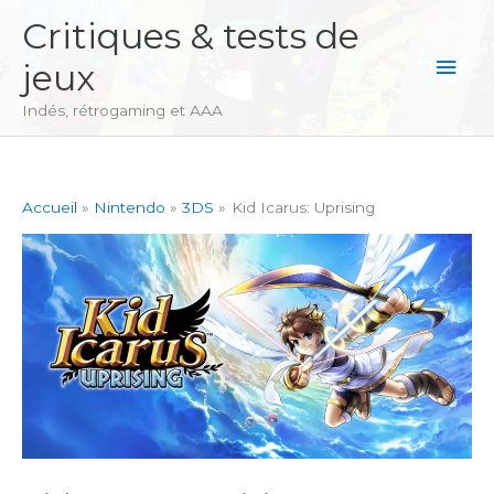
Aller
Critiques & tests de
au
Men
jeux
contenu
princ
Indés, rétrogaming et AAA
Accueil
Nintendo
3DS
Kid Icarus: Uprising