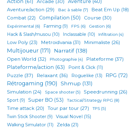
Action
(61)
Arcade
(30)
Aventure
(40)
Aventure/action
(29)
Beat Em Up
(18)
Bac à sable
(7)
Compilation
(50)
Combat
(22)
Course
(30)
Expérimental
(6)
Farming
(9)
FPS
(6)
Gestion
(6)
Hack & Slash/musou
(10)
Inclassable
(10)
Infiltration
(4)
Low Poly
(23)
Metroidvania
(31)
Minimaliste
(26)
Multijoueur
(171)
Narratif
(138)
Open World
(32)
Plateforme
(37)
Photographie
(4)
Plateforme/action
(63)
Point & Click
(11)
RPG
(72)
Puzzle
(37)
Relaxant
(36)
Roguelike
(13)
Rétrogaming
(190)
Shmup
(131)
Simulation
(24)
Speedrunning
(26)
Space shooter
(5)
Super BO
(53)
Sport
(9)
Tactical/Strategy RPG
(8)
Tour par tour
(27)
Time attack
(20)
TPS
(5)
Visual Novel
(15)
Twin Stick Shooter
(9)
Zelda
(21)
Walking Simulator
(11)