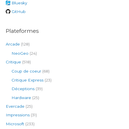
e
Bluesky
r
GitHub
:
Plateformes
Arcade
(128)
NeoGeo
(24)
Critique
(518)
Coup de coeur
(68)
Critique Express
(23)
Déceptions
(39)
Hardware
(25)
Evercade
(25)
Impressions
(31)
Microsoft
(233)