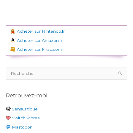
Acheter sur Nintendo.fr
Acheter sur Amazon.fr
Acheter sur Fnac.com
R
e
c
Retrouvez-moi
h
e
SensCritique
r
SwitchScores
c
h
Mastodon