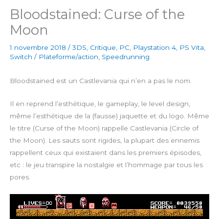
Bloodstained: Curse of the
Moon
1 novembre 2018
/
3DS
,
Critique
,
PC
,
Playstation 4
,
PS Vita
,
Switch
/
Plateforme/action
,
Speedrunning
Bloodstained est un Castlevania qui n’en a pas le nom.
Il en reprend l’esthétique, le gameplay, le level design,
même l’esthétique de la (fausse) jaquette et du logo. Même
le titre (Curse of the Moon) rappelle Castlevania (Circle of
the Moon). Les sauts sont rigides, la plupart des ennemis
rappellent ceux qui existaient dans les premiers épisodes,
etc : le jeu transpire la nostalgie et l’hommage par tous les
pores.