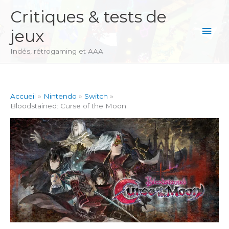
Aller
Critiques & tests de
au
Men
jeux
contenu
princ
Indés, rétrogaming et AAA
Accueil
Nintendo
Switch
Bloodstained: Curse of the Moon