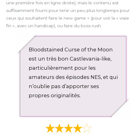
une première fois en ligne droite), mais le contenu est
y
e
e
n
suffisamment fourni pour tenir un peu plus longtemps pour
r
l
ceux qui souhaitent faire le new game + (pour voir la « vraie
f
o
fin », avec un handicap), ou faire du boss rush.
u
a
l
d
l
s
Bloodstained Curse of the Moon
c
est un très bon Castlevania-like,
r
particulièrement pour les
e
e
amateurs des épisodes NES, et qui
n
n’oublie pas d’apporter ses
propres originalités.