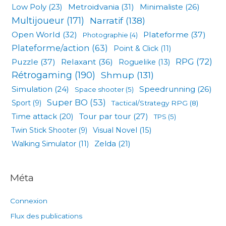
Low Poly
(23)
Metroidvania
(31)
Minimaliste
(26)
Multijoueur
(171)
Narratif
(138)
Open World
(32)
Plateforme
(37)
Photographie
(4)
Plateforme/action
(63)
Point & Click
(11)
RPG
(72)
Puzzle
(37)
Relaxant
(36)
Roguelike
(13)
Rétrogaming
(190)
Shmup
(131)
Simulation
(24)
Speedrunning
(26)
Space shooter
(5)
Super BO
(53)
Sport
(9)
Tactical/Strategy RPG
(8)
Tour par tour
(27)
Time attack
(20)
TPS
(5)
Visual Novel
(15)
Twin Stick Shooter
(9)
Zelda
(21)
Walking Simulator
(11)
Méta
Connexion
Flux des publications