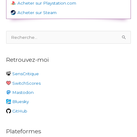
Acheter sur Playstation.com
Acheter sur Steam
R
e
c
Retrouvez-moi
h
e
SensCritique
r
SwitchScores
c
h
Mastodon
e
Bluesky
r
GitHub
:
Plateformes