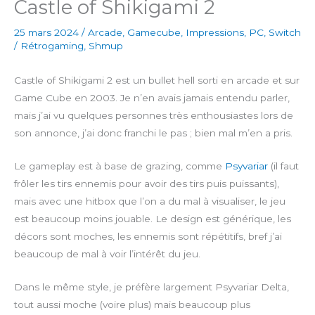
Castle of Shikigami 2
25 mars 2024
/
Arcade
,
Gamecube
,
Impressions
,
PC
,
Switch
/
Rétrogaming
,
Shmup
Castle of Shikigami 2 est un bullet hell sorti en arcade et sur
Game Cube en 2003. Je n’en avais jamais entendu parler,
mais j’ai vu quelques personnes très enthousiastes lors de
son annonce, j’ai donc franchi le pas ; bien mal m’en a pris.
Le gameplay est à base de grazing, comme
Psyvariar
(il faut
frôler les tirs ennemis pour avoir des tirs puis puissants),
mais avec une hitbox que l’on a du mal à visualiser, le jeu
est beaucoup moins jouable. Le design est générique, les
décors sont moches, les ennemis sont répétitifs, bref j’ai
beaucoup de mal à voir l’intérêt du jeu.
Dans le même style, je préfère largement Psyvariar Delta,
tout aussi moche (voire plus) mais beaucoup plus