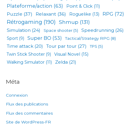
Plateforme/action
(63)
Point & Click
(11)
RPG
(72)
Puzzle
(37)
Relaxant
(36)
Roguelike
(13)
Rétrogaming
(190)
Shmup
(131)
Simulation
(24)
Speedrunning
(26)
Space shooter
(5)
Super BO
(53)
Sport
(9)
Tactical/Strategy RPG
(8)
Tour par tour
(27)
Time attack
(20)
TPS
(5)
Visual Novel
(15)
Twin Stick Shooter
(9)
Zelda
(21)
Walking Simulator
(11)
Méta
Connexion
Flux des publications
Flux des commentaires
Site de WordPress-FR