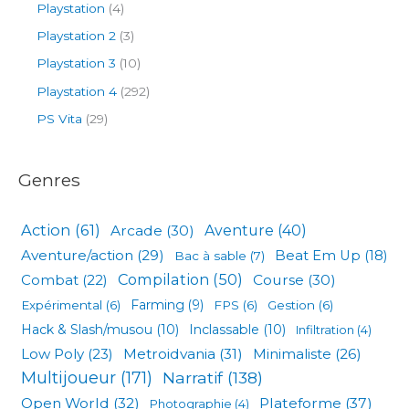
Playstation
(4)
Playstation 2
(3)
Playstation 3
(10)
Playstation 4
(292)
PS Vita
(29)
Genres
Action
(61)
Arcade
(30)
Aventure
(40)
Aventure/action
(29)
Beat Em Up
(18)
Bac à sable
(7)
Compilation
(50)
Combat
(22)
Course
(30)
Expérimental
(6)
Farming
(9)
FPS
(6)
Gestion
(6)
Hack & Slash/musou
(10)
Inclassable
(10)
Infiltration
(4)
Low Poly
(23)
Metroidvania
(31)
Minimaliste
(26)
Multijoueur
(171)
Narratif
(138)
Open World
(32)
Plateforme
(37)
Photographie
(4)