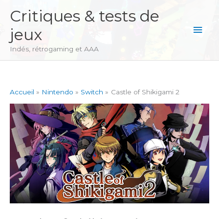
Aller
Critiques & tests de
au
Men
jeux
contenu
princ
Indés, rétrogaming et AAA
Accueil
Nintendo
Switch
Castle of Shikigami 2