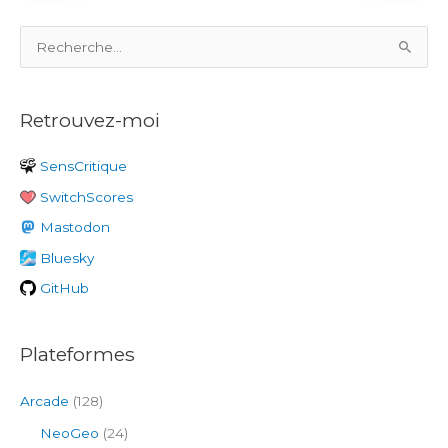
R
e
c
Retrouvez-moi
h
e
SensCritique
r
SwitchScores
c
h
Mastodon
e
Bluesky
r
GitHub
:
Plateformes
Arcade
(128)
NeoGeo
(24)