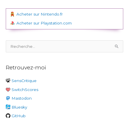
Acheter sur Nintendo.fr
Acheter sur Playstation.com
R
e
c
Retrouvez-moi
h
e
SensCritique
r
SwitchScores
c
h
Mastodon
e
Bluesky
r
GitHub