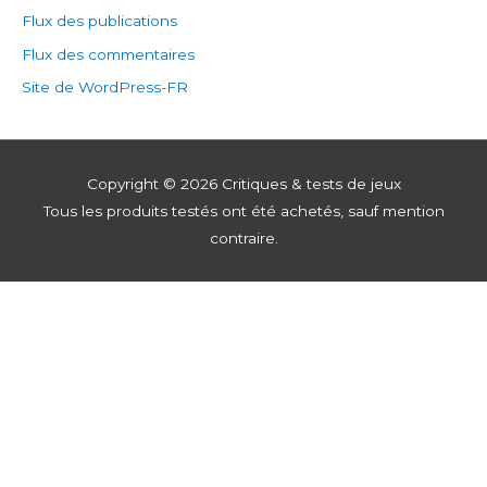
Flux des publications
Flux des commentaires
Site de WordPress-FR
Copyright © 2026
Critiques & tests de jeux
Tous les produits testés ont été achetés, sauf mention
contraire.