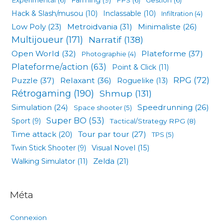
Hack & Slash/musou
(10)
Inclassable
(10)
Infiltration
(4)
Low Poly
(23)
Metroidvania
(31)
Minimaliste
(26)
Multijoueur
(171)
Narratif
(138)
Open World
(32)
Plateforme
(37)
Photographie
(4)
Plateforme/action
(63)
Point & Click
(11)
RPG
(72)
Puzzle
(37)
Relaxant
(36)
Roguelike
(13)
Rétrogaming
(190)
Shmup
(131)
Simulation
(24)
Speedrunning
(26)
Space shooter
(5)
Super BO
(53)
Sport
(9)
Tactical/Strategy RPG
(8)
Tour par tour
(27)
Time attack
(20)
TPS
(5)
Visual Novel
(15)
Twin Stick Shooter
(9)
Zelda
(21)
Walking Simulator
(11)
Méta
Connexion